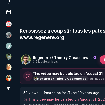
Science, history & spirituality
Culture, media & entertainment
JSF - TV
Réussissez à coup sûr tous les patés
www.regenere.org
Ben Garneau
g
gilo59
Regenere / Thierry Casasnovas
Sonmi-877
3.5 k subscribers
La Puce à l'oreille
This video may be deleted on August 31,
still needs
Regenere / Thierry Casasnovas
L'autre son de cloche
▼
View More
50 views
Posted on YouTube 10 years ago
This video may be deleted on August 31, 20
It was automatically imported from YouTube and replica