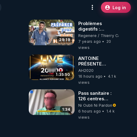
Log in
Problèmes
digestifs :
Préparer ses
Regenere / Thierry Casasnova
aliments pour
29:19
7 years ago
20
mieux les digérer
views
ANTOINE
PRÉSENTE
AH2020 LE LIVE
AH2020
20H ***DU
1:35:50
16 hours ago
4.1 k
06/08/2026***
views
Pass sanitaire :
126 centres
commerciaux
Ni Oubli Ni Pardon
concernés par
1:34
6 hours ago
1.4 k
l'obligation dans
views
toute la France