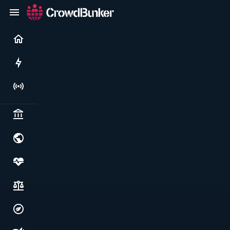
Current
Rushes
Live
Politics & institutions
World & geopolitics
Health, food & wellbeing
Society, justice & freedoms
Economy, environment & technology