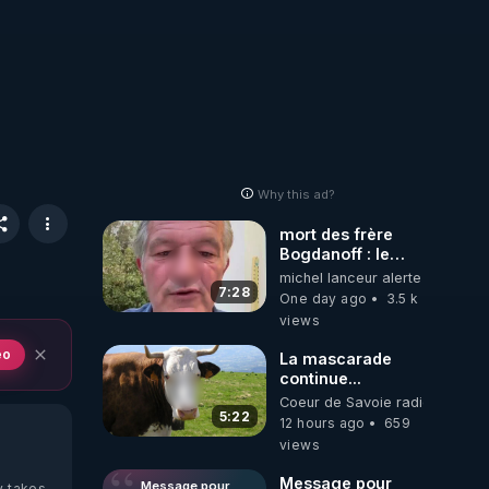
Why this ad?
mort des frère
Bogdanoff : le
mensonge d état
michel lanceur alerte
7:28
One day ago
3.5 k
views
eo
La mascarade
continue...
Coeur de Savoie radioweb TV
5:22
12 hours ago
659
views
Message pour
Message pour
y takes