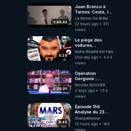
Juan Branco à
Tarnos: Ceuta, le
narcotrafic et le
La Revue De Brêle
pouvoir en France
1:45:43
22 hours ago
511
views
Le piège des
voitures
électriques se
Notre Réalité Est Falsifiée Et F
referme sur les
5:29
One day ago
4.4 k
usagers !
views
Opération
Gergovie :
‪@38resistancegauloise‬
Nicolas BOUVIER
‪@MarionSigautOfficiel‬
2:25:21
2 days ago
1.5 k
‪@gladysriifard5710‬
views
Laëtitia
Episode 156
Analyse du 23
février 2025 Elon
Sherpatheone
Musk : Houston ,
8:42
13 hours ago
190
on a un problème
views