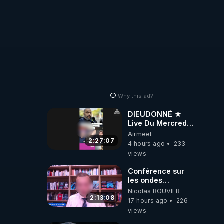
Why this ad?
DIEUDONNÉ ★
Live Du Mercredi
5 Août 2026
Airmeet
2:27:07
4 hours ago
233
views
Conférence sur
les ondes
électromagnétiques
Nicolas BOUVIER
par Grégoire
2:13:08
17 hours ago
226
Caustru et Bart de
views
Wever !