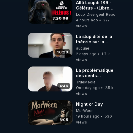
Allô Loupdi 186 -
Célérus - (Libre
Antenne) - Loup
Loup_Divergent_Reposts
Divergent
3:20:08
4 hours ago
222
2026.08.06
views
La stupidité de la
théorie sur la
responsabilité de
aucune
l’homme
10:29
2 days ago
1.7 k
concernant le
views
dioxyde de
carbone.
La problématique
des dents
dévitalisées et
TrueMedia
des implants
4:46
One day ago
2.5 k
views
Night or Day
MorWeen
19 hours ago
536
6:05
views