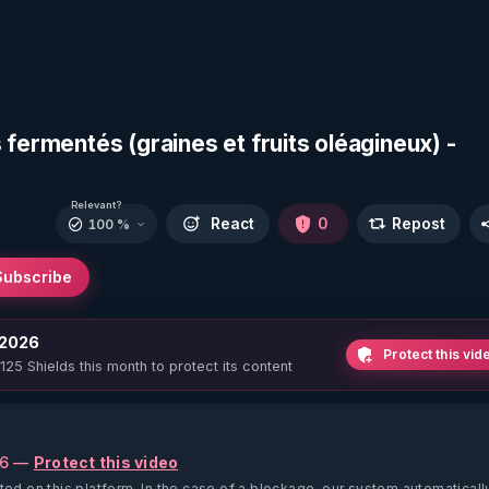
 fermentés (graines et fruits oléagineux) -
Relevant?
React
0
Repost
100 %
Subscribe
 2026
Protect this vid
 125 Shields this month to protect its content
26 —
Protect this video
ted on this platform.
In the case of a blockage, our system automaticall