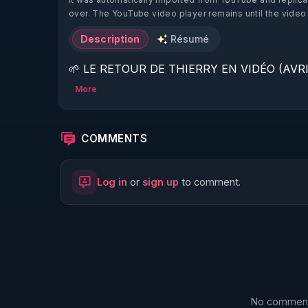
over. The YouTube video player remains until the video
Description
Résumé
🌱 LE RETOUR DE THIERRY EN VIDÉO (AVRIL
More
https://www.rgnr.fr/presentation.html
🌱 LE MAGAZINE RÉGÉNÈRE 

COMMENTS
http://rgnr.li/ymag
Log in
or
sign up
to comment.
🌱 LA BOUTIQUE DU MAGAZINE

https://boutique.magazine-regenere.fr/
🌱 FIL TELEGRAM

https://t.me/rgnr_fr
No comments