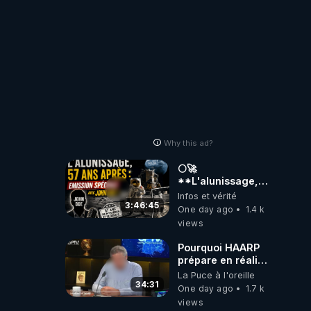
Why this ad?
🌕🚀
**L'alunissage,
57 ans après :
Infos et vérité
Émission spéciale
3:46:45
One day ago
1.4 k
avec John Doe
views
!** 👨 🚀✨
Pourquoi HAARP
prépare en réalité
un CHAOS
La Puce à l'oreille
climatique, on
34:31
One day ago
1.7 k
répond
views