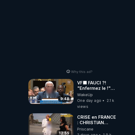
!
Why this ad?
VF🟩 FAUCI ?!
"Enfermez le !"
(Lock him up!) -
WakeUp
Quartz Traduction
9:48
One day ago
2.1 k
views
CRISE en FRANCE
: CHRISTIAN
COTTEN FAIT une
Priscane
étrange
12:55
2 days ago
1.9 k