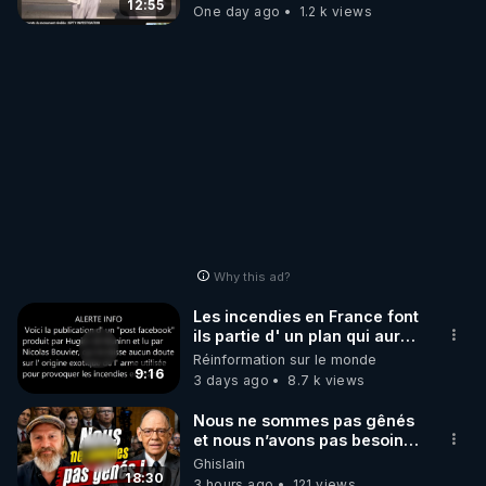
12:55
One day ago
1.2 k views
Why this ad?
Les incendies en France font
ils partie d' un plan qui aurait
débuté le 11 septembre 2001
Réinformation sur le monde
?
9:16
3 days ago
8.7 k views
Nous ne sommes pas gênés
et nous n’avons pas besoin
de nous excuser ! #jw
Ghislain
#jehovah #collegecentral
18:30
3 hours ago
121 views