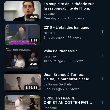
La stupidité de la théorie sur
▶ 30 jours gratuit sur l’application de méditation et 
la responsabilité de l’homme
concernant le dioxyde de
aucune
de bien-être ENVOL :

carbone.
10:29
One day ago
1.5 k views
Rendez-vous sur 
https://www.envol.app/code
 avec 
le code : REGENERE
2216 - L'état des banques
relais-x
3 hours ago
177 views
2:18
voila l'euthanasie !
patatrak
10 hours ago
903 views
4:49
Juan Branco à Tarnos:
Ceuta, le narcotrafic et le
pouvoir en France
La Revue De Brêle
1:45:43
6 hours ago
81 views
CRISE en FRANCE :
CHRISTIAN COTTEN FAIT
une étrange découverte
Priscane