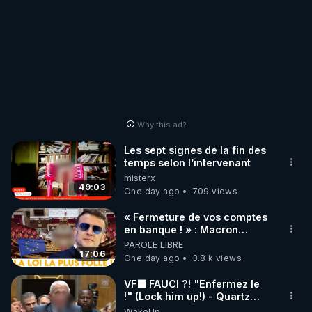
Why this ad?
Les sept signes de la fin des
temps selon l’intervenant
misterx
49:03
One day ago
709 views
« Fermeture de vos comptes
en banque ! » : Macron
impose une loi folle !
PAROLE LIBRE
17:06
One day ago
3.8 k views
VF🟩 FAUCI ?! "Enfermez le
!" (Lock him up!) - Quartz
Traduction
WakeUp