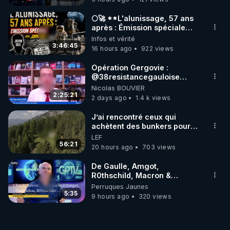
🌕🚀 **L'alunissage, 57 ans
après : Émission spéciale
avec John Doe !** 👨 🚀✨
Infos et vérité
3:46:45
16 hours ago
922 views
Opération Gergovie :
‪@38resistancegauloise‬
‪@MarionSigautOfficiel‬
Nicolas BOUVIER
‪@gladysriifard5710‬ Laëtitia
2:25:21
2 days ago
1.4 k views
J’ai rencontré ceux qui
achètent des bunkers pour
survivre à la fin du monde
LEF
56:21
20 hours ago
703 views
De Gaulle, Amgot,
R0thschild, Macron &
Pompidou… Macron Claude
Perruques Jaunes
Janvier, GPTV, 18 X 2024
5:35
9 hours ago
320 views