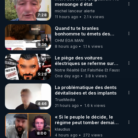
mensonge d état
🌱 INSTAGRAM

michel lanceur alerte
7:28
11 hours ago
2.1 k views
https://www.instagram.com/rdlr_thierrycasasnovas/
http://rgnr.li/instagram
Quand tu te branles
bonhomme tu émets des
ondes ils ont juste omis de
OHM ÉGA MAN
🌱 LA NEWSLETTER

t'expliquer
9:36
8 hours ago
1.1 k views
Pour ne pas rater l’actualité RGNR (stages, 
Le piège des voitures
électriques se referme sur
http://rgnr.li/news
les usagers !
Notre Réalité Est Falsifiée Et Fausse
5:29
One day ago
3.8 k views
🌱 VIDÉOS NON CENSURÉES SUR ODYSEE 

Toutes les vidéos Youtube sont aussi sur la 
La problématique des dents
dévitalisées et des implants
TrueMedia
http://rgnr.li/odysee
4:46
21 hours ago
1.6 k views
🌱 LES STAGES EN PRÉSENTIEL

« Si le peuple le décide, le
régime peut tomber demain !
»
klaudius
http://rgnr.li/stages
8:00
4 hours ago
272 views