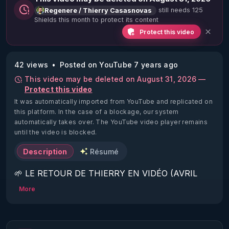
still needs 125
Regenere / Thierry Casasnovas
Shields this month to protect its content
Protect this video
42 views
Posted on YouTube 7 years ago
This video may be deleted on August 31, 2026 —
Protect this video
It was automatically imported from YouTube and replicated on
this platform.
In the case of a blockage, our system
automatically takes over. The YouTube video player remains
until the video is blocked.
Description
Résumé
🌱 LE RETOUR DE THIERRY EN VIDÉO (AVRIL 
2022)!

More
Découvrez la saison 2 des vidéos sur le nouveau 
https://www.rgnr.fr/presentation.html