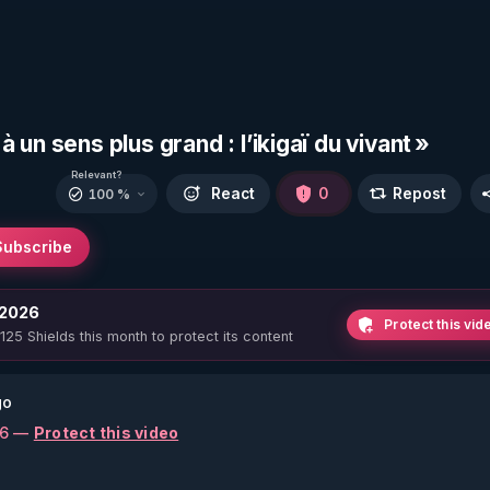
un sens plus grand : l’ikigaï du vivant »
Relevant?
React
0
Repost
100 %
Subscribe
 2026
Protect this vid
 125 Shields this month to protect its content
go
26 —
Protect this video