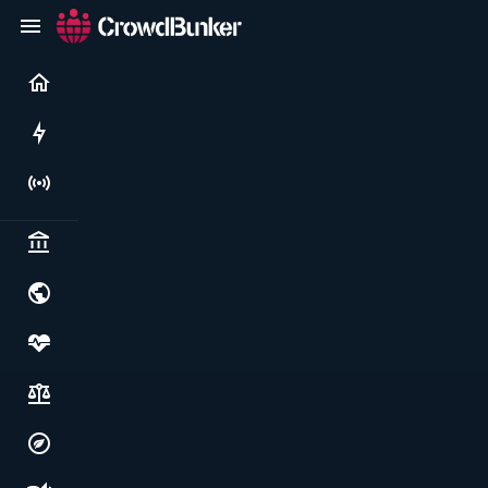
Current
Rushes
Live
Politics & institutions
World & geopolitics
Health, food & wellbeing
Society, justice & freedoms
Economy, environment & technology