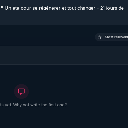
Un été pour se régénerer et tout changer - 21 jours de 
ur-tout-changer?
utm_campaign=ete2025&utm_content=podcast3
 DESSOUS, DÉROULEZ LA DESCRIPTION ! 

Most relevant 
adaire  : 
http://www.rgnr.tv/newsletter
Warmcook qui diffuse les extracteurs de jus Kuvings choisis
tps://www.warmcook.com/14-kuvings
z vous ou complétez votre collection : 
https://shop.maga
 référence de Robert Morse ( formateur de Thierry Casasnova
 yet. Why not write the first one?
a-editions.com/livre/le-miracle-de-la-detoxification-de-ro