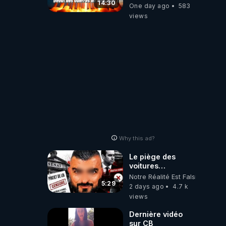
d'ALERTES
14:30
One day ago
583
combinant
views
"Théories"&"Faits
Accomplis"
Why this ad?
Le piège des
voitures
électriques se
Notre Réalité Est Falsifiée Et F
referme sur les
5:29
2 days ago
4.7 k
usagers !
views
Dernière vidéo
sur CB