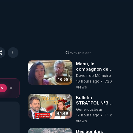
Why this ad?
Manu, le
compagnon de
Kyria, raconte sa
Devoir de Mémoire
garde à vue
16:55
10 hours ago
726
musclée.
views
eo
PARTAGEZ!
Bulletin
STRATPOL N°302.
Armée des
Generousbear
drones, MS-21 en
44:48
17 hours ago
1.1 k
série, missiles
views
coréens.
07.08.2026.
Des bombes