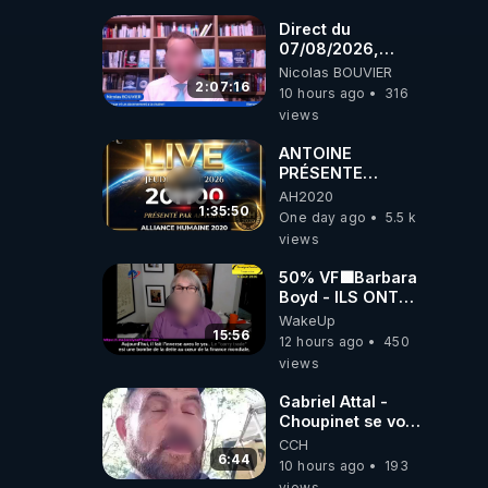
 ;

Direct du
07/08/2026,
présenté par
Nicolas BOUVIER
Nicolas BOUVIER
2:07:16
10 hours ago
316
views
ANTOINE
PRÉSENTE
 mois 
AH2020 LE LIVE
AH2020
t 
20H ***DU
1:35:50
One day ago
5.5 k
06/08/2026***
views
50% VF🟩Barbara
Boyd - ILS ONT
MENTI SUR TOUT
WakeUp
-Jocelyne
15:56
12 hours ago
450
Traduction
cer 
views
Gabriel Attal -
Choupinet se voit
en haut de
CCH
l'affiche
6:44
10 hours ago
193
views