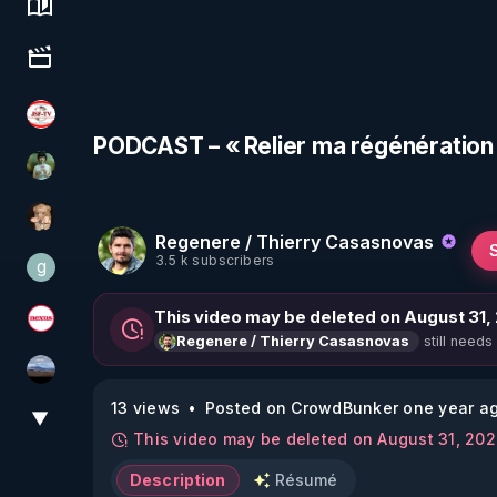
Science, history & spirituality
Culture, media & entertainment
JSF - TV
PODCAST – « Relier ma régénération à 
Sonmi-877
DataCenter
Regenere / Thierry Casasnovas
3.5 k subscribers
g
gilo59
This video may be deleted on August 31,
Magazine Nexus
still needs
Regenere / Thierry Casasnovas
michel lanceur alerte
13 views
Posted on CrowdBunker one year a
▼
View More
This video may be deleted on August 31, 20
Description
Résumé