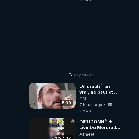
Why this ad?
Un créatif, un
vrai, ne peut et ne
ue 
doit pas faire
CCH
appel à
5:09
7 hours ago
55
l'intelligence
views
artificielle
DIEUDONNÉ ★
Live Du Mercredi
5 Août 2026
Airmeet
2:27:07