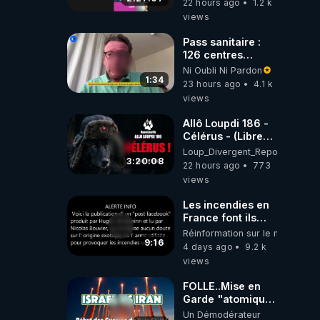
22 hours ago
1.2 k
views
Pass sanitaire :
126 centres
commerciaux
Ni Oubli Ni Pardon
concernés par
1:34
23 hours ago
4.1 k
l'obligation dans
views
toute la France
Allô Loupdi 186 -
Célérus - (Libre
Antenne) - Loup
Loup_Divergent_Reposts
Divergent
3:20:08
22 hours ago
773
2026.08.06
views
Les incendies en
France font ils
partie d' un plan
Réinformation sur le monde
qui aurait débuté
9:16
4 days ago
9.2 k
le 11 septembre
views
2001 ?
FOLLE..Mise en
Garde "atomique"
d'1Sérial Lanceur
Un Démodérateur