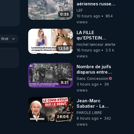
aériennes russes
anéantissent les
LEF
centres de
0:33
10 hours ago
854
contrôle de
views
drones de 3
brigades
LA FILLE
ukrainienne
qu'EPSTEIN
first
VOULAIT CACHER
michel lanceur alerte
13:50
16 hours ago
2.5 k
views
 par 
Nombre de juifs
disparus entre
1941 et 1945
Sans Concession
(Réponse à mes
9:31
3 hours ago
39
zine-
accusateurs)
views
Jean-Marc
Sabatier - La
s) 
Covid-19 n'a été
PAROLE LIBRE
bert-
que le début -
26:06
8 hours ago
342
L'ARN messager
views
jusqu où ira-t-il ?