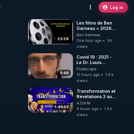
Log in
Les films de Ben
Garneau = 2026-
08-08
Ben Garneau
23:26
One hour ago
34
views
Covid 19 : 2021 -
Le Dr. Louis
Fouché renverse
Finalscape
le plateau de
5:48
12 hours ago
1.9 k
CNews !
views
Transformation et
Révélations 2 sur
2 - live du
A.D.N.M
07/08/26
1:49:53
9 hours ago
1.3 k
views