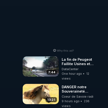
on ?

e, 
Why this ad?
La fin de Peugeot
Faillite Usines et
Emplois
DataCenter
endre 
Menacees -
7:44
One hour ago
12
L'heure de l'auto
views
DANGER notre
Souveraineté
Alimentaire est
Coeur de Savoie radioweb TV
attaqué...
13:21
9 hours ago
236
views