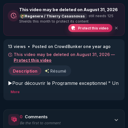
This video may be deleted on August 31, 2026
still needs 125
Regenere / Thierry Casasnovas
Shields this month to protect its content
Protect this video
13 views
Posted on CrowdBunker one year ago
This video may be deleted on August 31, 2026 —
Protect this video
Description
Résumé
▶Pour découvrir le Programme exceptionnel " Un 
été pour se régénerer et tout changer - 21 jours de 
More
transformation " : 
https://rgnr.tv/@un-ete-pour-
tout-changer?
utm_source=youtube&utm_medium=podcast&utm_
0
Comments
campaign=ete2025&utm_content=podcast3
Be the first to comment
▶CHAPITRAGE DYNAMIQUE DE LA VIDÉO CI 