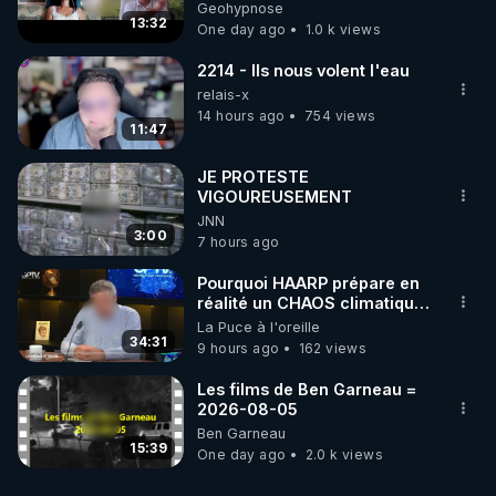
Enquête sous hypnose
Geohypnose
cardiaque…) ;

13:32
One day ago
1.0 k views
Comment l’absence de cap peut ruiner une 
2214 - Ils nous volent l'eau
régénération ;

relais-x
14 hours ago
754 views
11:47
Et pourquoi “se sentir utile” est un acte de santé 
cellulaire.

JE PROTESTE
VIGOUREUSEMENT
JNN
🔥 Et aujourd’hui, c’est le DERNIER JOUR pour 
3:00
7 hours ago
profiter de l’abonnement exceptionnel à RGNR.tv à 
20 € / mois (au lieu de 35 €) et accéder à tout le 
Pourquoi HAARP prépare en
contenu, y compris le programme « Un été pour 
réalité un CHAOS climatique,
on répond
La Puce à l'oreille
se régénérer et tout changer ».

34:31
9 hours ago
162 views
21 jours pour changer de cap : 
https://rgnr.tv/@un-
Les films de Ben Garneau =
ete-pour-tout-changer?
2026-08-05
Ben Garneau
utm_source=youtube&utm_medium=podcast&utm_
15:39
One day ago
2.0 k views
campaign=ete2025&utm_content=podcast3