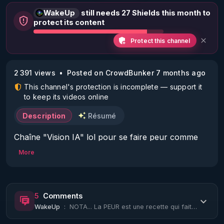
WakeUp
still needs 27 Shields this month to
protect its content
Protect this channel
2 391 views
Posted on CrowdBunker 7 months ago
This channel's protection is incomplete — support it
to keep its videos online
Description
Résumé
Chaîne "Vision IA" lol pour se faire peur comme 
des gamins lolllllllllllll :o)
More
5
Comments
WakeUp
:
NOTA... La PEUR est une recette qui fait vendre beaucoup encore, tellement il y ...