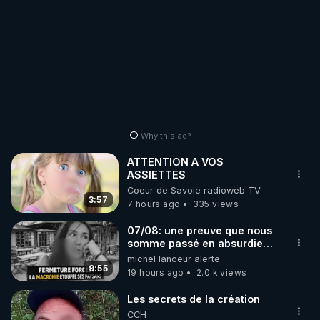
Why this ad?
ATTENTION A VOS
ASSIETTES
Coeur de Savoie radioweb TV
3:57
7 hours ago
335 views
07/08: une preuve que nous
somme passé en absurdie
une dictature qui veut faire
michel lanceur alerte
taire ses opposant !
9:55
19 hours ago
2.0 k views
Les secrets de la création
CCH