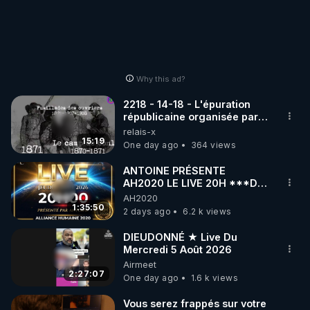
Why this ad?
2218 - 14-18 - L'épuration
républicaine organisée par
les frères de la truelle
relais-x
15:19
One day ago
364 views
ANTOINE PRÉSENTE
AH2020 LE LIVE 20H ***DU
06/08/2026***
AH2020
1:35:50
2 days ago
6.2 k views
DIEUDONNÉ ★ Live Du
Mercredi 5 Août 2026
Airmeet
2:27:07
One day ago
1.6 k views
Vous serez frappés sur votre