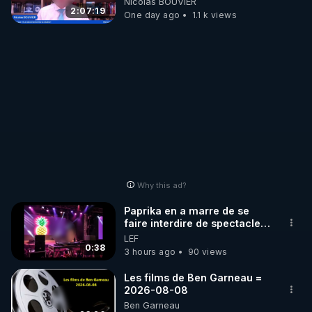
Nicolas BOUVIER
2:07:19
One day ago
1.1 k views
Why this ad?
Paprika en a marre de se
faire interdire de spectacle.
Elle décide donc de devenir
LEF
DJ !
0:38
3 hours ago
90 views
Les films de Ben Garneau =
2026-08-08
Ben Garneau