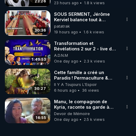
23:26
23 hours ago
1.8 k views
SOUS SERMENT, Jérôme
Kerviel balance tout à
l'Assemblée !
patatrak
30:36
19 hours ago
1.6 k views
Transformation et
Révélations 2 sur 2 - live du
07/08/26
A.D.N.M
1:49:53
One day ago
2.3 k views
Cette famille a créé un
Paradis ! Permaculture &
Autonomie
Il Y A Toujours L'Espoir
30:27
6 hours ago
36 views
Manu, le compagnon de
Kyria, raconte sa garde à
vue musclée. PARTAGEZ!
Devoir de Mémoire
16:55
One day ago
2.5 k views