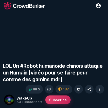
LOL Un #Robot humanoide chinois attaque
un Humain [vidéo pour se faire peur
comme des gamins mdr]
187
88 %
WakeUp
Subscribe
7.3 k subscribers