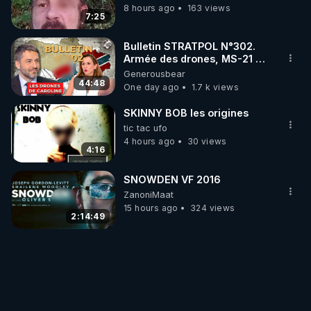
8 hours ago
163 views
7:25
Bulletin STRATPOL N°302.
Armée des drones, MS-21 en
série, missiles coréens.
Generousbear
07.08.2026.
44:48
One day ago
1.7 k views
SKINNY BOB les origines
tic tac ufo
4 hours ago
30 views
4:16
SNOWDEN VF 2016
ZanoniMaat
15 hours ago
324 views
2:14:49