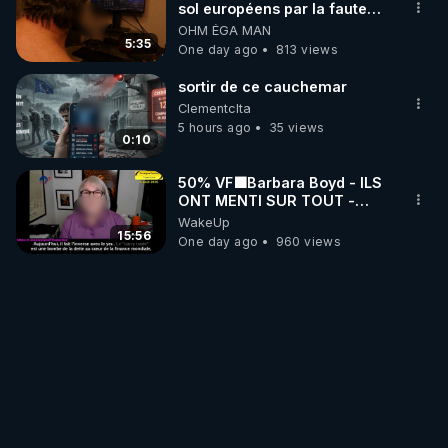
sol européens par la faute
des dirigeants qui s'en
OHM ÉGA MAN
mettent dans le nez
5:35
One day ago
813 views
sortir de ce cauchemar
Clementclta
5 hours ago
35 views
0:10
50% VF🟩Barbara Boyd - ILS
ONT MENTI SUR TOUT -
Jocelyne Traduction
WakeUp
15:56
One day ago
960 views