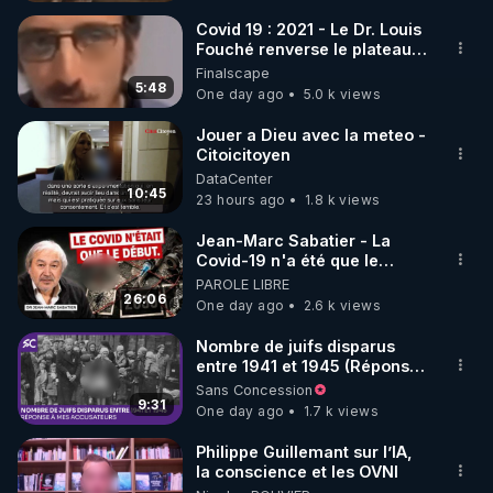
Covid 19 : 2021 - Le Dr. Louis
Fouché renverse le plateau
de CNews !
Finalscape
5:48
One day ago
5.0 k views
Jouer a Dieu avec la meteo -
Citoicitoyen
DataCenter
10:45
23 hours ago
1.8 k views
Jean-Marc Sabatier - La
Covid-19 n'a été que le
début - L'ARNm & l'ARNm-aa
PAROLE LIBRE
jusqu où auront-t-il ?
26:06
One day ago
2.6 k views
Nombre de juifs disparus
entre 1941 et 1945 (Réponse
à mes accusateurs)
Sans Concession
9:31
One day ago
1.7 k views
Philippe Guillemant sur l’IA,
la conscience et les OVNI