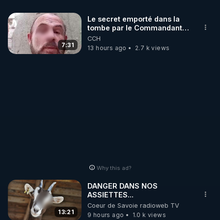
Le secret emporté dans la
tombe par le Commandant
Cousteau le 25 juin 1997
CCH
7:31
13 hours ago
2.7 k views
Why this ad?
DANGER DANS NOS
ASSIETTES...
Coeur de Savoie radioweb TV
13:21
9 hours ago
1.0 k views