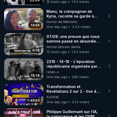
23:26
15 hours ago
1.5 k views
code : REGENERE10

Manu, le compagnon de
▶ 30 jours gratuit sur l’application de méditation et 
Kyria, raconte sa garde à
vue musclée. PARTAGEZ!
Devoir de Mémoire
de bien-être ENVOL :

16:55
One day ago
2.3 k views
Rendez-vous sur 
https://www.envol.app/code
 avec 
le code : REGENERE
07/08: une preuve que nous
somme passé en absurdie
une dictature qui veut faire
michel lanceur alerte
taire ses opposant !
9:55
12 hours ago
1.5 k views
2218 - 14-18 - L'épuration
républicaine organisée par
les frères de la truelle
relais-x
15:19
One day ago
240 views
Transformation et
Révélations 2 sur 2 - live du
07/08/26
A.D.N.M
1:49:53
One day ago
2.1 k views
Philippe Guillemant sur l’IA,
la conscience et les OVNI