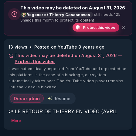
This video may be deleted on August 31, 2026
still needs 125
Regenere / Thierry Casasnovas
Shields this month to protect its content
Protect this video
13 views
Posted on YouTube 9 years ago
This video may be deleted on August 31, 2026 —
Protect this video
It was automatically imported from YouTube and replicated on
this platform.
In the case of a blockage, our system
automatically takes over. The YouTube video player remains
until the video is blocked.
Description
Résumé
🌱 LE RETOUR DE THIERRY EN VIDÉO (AVRIL 
2022)!

More
Découvrez la saison 2 des vidéos sur le nouveau 