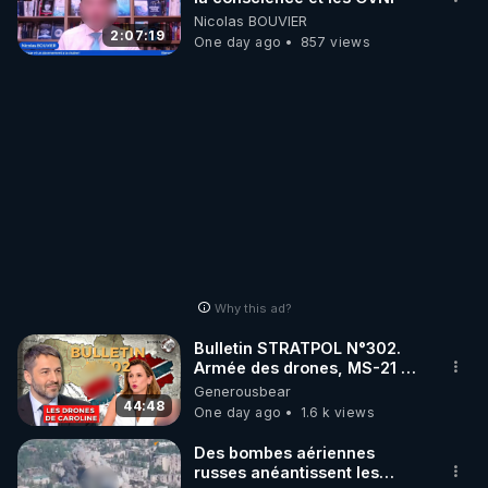
Nicolas BOUVIER
2:07:19
One day ago
857 views
Why this ad?
Bulletin STRATPOL N°302.
Armée des drones, MS-21 en
série, missiles coréens.
Generousbear
07.08.2026.
44:48
One day ago
1.6 k views
Des bombes aériennes
russes anéantissent les