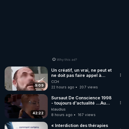
Why this ad?
Un créatif, un vrai, ne peut et
ne doit pas faire appel à
l'intelligence artificielle
CCH
5:09
22 hours ago
207 views
Sursaut De Conscience 1998
- toujours d'actualité ....Au
Dela Du Réel
klaudius
42:22
8 hours ago
167 views
« Interdiction des thérapies