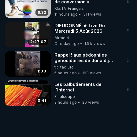
de conversion »
Kla.TV Français
8:32
11 hours ago
311 views
DIEUDONNÉ ★ Live Du
Mercredi 5 Août 2026
Airmeet
2:27:07
One day ago
1.5 k views
Rappel ! aux pédophiles
génocidaires de donald j
trump et ses supporters
tic tac ufo
trumpistes 424et 666.
1:00
5 hours ago
163 views
Les balbutiements de
l'Internet.
Finalscape
0:41
2 hours ago
26 views