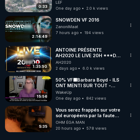
centres de contrôle de
LEF
drones de 3 brigades
0:33
One day ago
2.0 k views
ukrainienne
SNOWDEN VF 2016
ZanoniMaat
7 hours ago
194 views
2:14:49
ANTOINE PRÉSENTE
AH2020 LE LIVE 20H ***DU
06/08/2026***
AH2020
1:35:50
2 days ago
6.0 k views
50% VF🟩Barbara Boyd - ILS
ONT MENTI SUR TOUT -
Jocelyne Traduction
WakeUp
15:56
One day ago
842 views
Vous serez frappés sur votre
sol européens par la faute
des dirigeants qui s'en
OHM ÉGA MAN
mettent dans le nez
5:35
20 hours ago
578 views