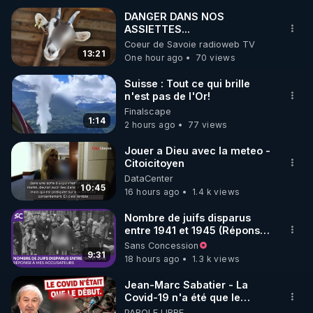
DANGER DANS NOS
ASSIETTES...
🌱 INSTAGRAM

Coeur de Savoie radioweb TV
13:21
One hour ago
70 views
https://www.instagram.com/rdlr_thierrycasasnovas/
http://rgnr.li/instagram
Suisse : Tout ce qui brille
n'est pas de l'Or!
Finalscape
🌱 LA NEWSLETTER

1:14
2 hours ago
77 views
Pour ne pas rater l’actualité RGNR (stages, 
Jouer a Dieu avec la meteo -
Citoicitoyen
http://rgnr.li/news
DataCenter
10:45
16 hours ago
1.4 k views
🌱 VIDÉOS NON CENSURÉES SUR ODYSEE 

Toutes les vidéos Youtube sont aussi sur la 
Nombre de juifs disparus
entre 1941 et 1945 (Réponse
à mes accusateurs)
Sans Concession
http://rgnr.li/odysee
9:31
18 hours ago
1.3 k views
🌱 LES STAGES EN PRÉSENTIEL

Jean-Marc Sabatier - La
Covid-19 n'a été que le
début - L'ARNm & l'ARNm-aa
PAROLE LIBRE