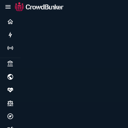
Current
Rushes
Live
Politics & institutions
World & geopolitics
Health, food & wellbeing
Society, justice & freedoms
Economy, environment & technology