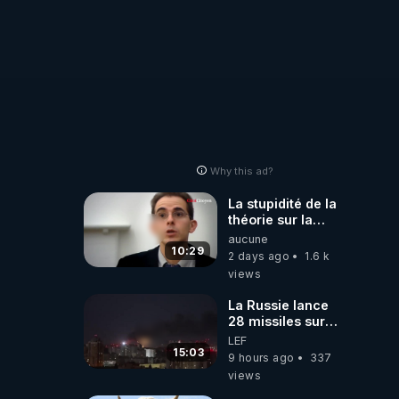
Why this ad?
La stupidité de la
théorie sur la
responsabilité de
aucune
l’homme
10:29
2 days ago
1.6 k
concernant le
views
dioxyde de
carbone.
La Russie lance
28 missiles sur
Kiev, l'attaque
LEF
révèle la faiblesse
15:03
9 hours ago
337
de Kiev
views