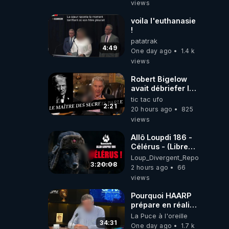
views
!
voila l'euthanasie
!
patatrak
4:49
One day ago
1.4 k
views
Robert Bigelow
avait débriefer le
pédophile
tic tac ufo
génocidaire de
2:21
20 hours ago
825
donald j trump
views
Allô Loupdi 186 -
Célérus - (Libre
Antenne) - Loup
Loup_Divergent_Reposts
Divergent
3:20:08
2 hours ago
66
2026.08.06
views
Pourquoi HAARP
prépare en réalité
un CHAOS
La Puce à l'oreille
climatique, on
34:31
One day ago
1.7 k