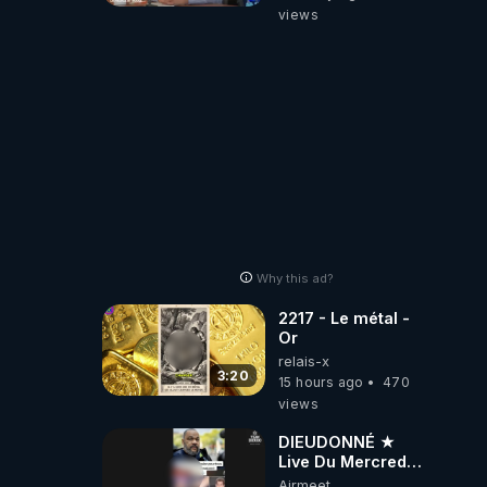
répond
views
Why this ad?
2217 - Le métal -
Or
relais-x
3:20
15 hours ago
470
views
DIEUDONNÉ ★
Live Du Mercredi
5 Août 2026
Airmeet