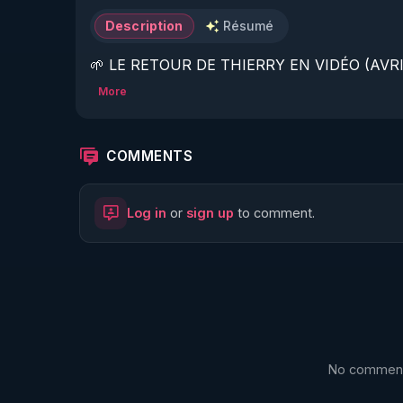
Description
Résumé
🌱 LE RETOUR DE THIERRY EN VIDÉO (AVRIL
More
https://www.rgnr.fr/presentation.html
🌱 LE MAGAZINE RÉGÉNÈRE 

COMMENTS
http://rgnr.li/ymag
Log in
or
sign up
to comment.
🌱 LA BOUTIQUE DU MAGAZINE

https://boutique.magazine-regenere.fr/
🌱 FIL TELEGRAM

https://t.me/rgnr_fr
No comments