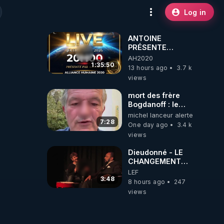
Log in
ANTOINE
PRÉSENTE
AH2020 LE LIVE
AH2020
20H ***DU
1:35:50
13 hours ago
3.7 k
06/08/2026***
views
mort des frère
Bogdanoff : le
mensonge d état
michel lanceur alerte
7:28
One day ago
3.4 k
views
Dieudonné - LE
CHANGEMENT
C'EST
LEF
MAINTENANT
3:48
8 hours ago
247
views