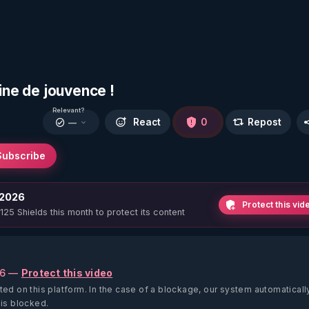
ine de jouvence !
Relevant?
React
0
Repost
—
Subscribe
 2026
Protect this vid
 125 Shields this month to protect its content
26 —
Protect this video
ted on this platform.
In the case of a blockage, our system automaticall
 is blocked.