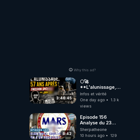
Why this ad?
🌕🚀
**L'alunissage,
57 ans après :
Infos et vérité
Émission spéciale
3:46:45
One day ago
1.3 k
avec John Doe
views
!** 👨 🚀✨
Episode 156
Analyse du 23
février 2025 Elon
Sherpatheone
Musk : Houston ,
8:42
10 hours ago
129
on a un problème