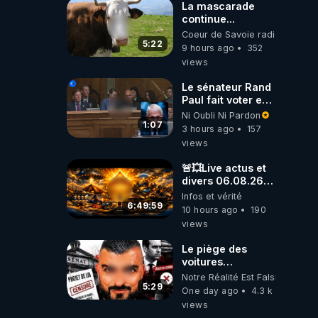
La mascarade
continue...
Coeur de Savoie radioweb TV
5:22
9 hours ago
352
views
Le sénateur Rand
Paul fait voter en
commission
Ni Oubli Ni Pardon
l'outrage au
1:07
3 hours ago
157
Congrès contre
views
Anthony Fauci
🚨💥Live actus et
divers 06.08.26💥
🚨
Infos et vérité
6:49:59
10 hours ago
190
views
Le piège des
voitures
électriques se
Notre Réalité Est Falsifiée Et F
referme sur les
5:29
One day ago
4.3 k
usagers !
views