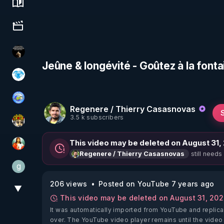
Science, history & spirituality
Culture, media & entertainment
Infos et vérité
Jeûne & longévité - Goûtez à la fonta
A.D.N.M
Tonton Posture Débrief
Regenere / Thierry Casasnovas
3.5 k subscribers
Textes Sacrés & Maîtres Spirituels
This video may be deleted on August 31,
L'autre son de cloche
still needs
Regenere / Thierry Casasnovas
g
gilo59
206 views
Posted on YouTube 7 years ago
▼
View More
This video may be deleted on August 31, 20
It was automatically imported from YouTube and replica
over. The YouTube video player remains until the video