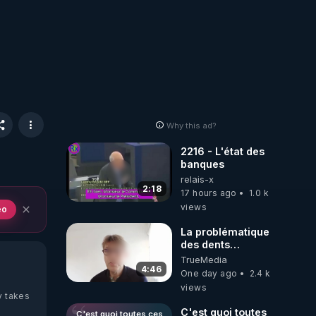
Why this ad?
2216 - L'état des
banques
relais-x
2:18
17 hours ago
1.0 k
views
eo
La problématique
des dents
dévitalisées et
TrueMedia
des implants
4:46
One day ago
2.4 k
views
y takes
C'est quoi toutes
C'est quoi toutes ces