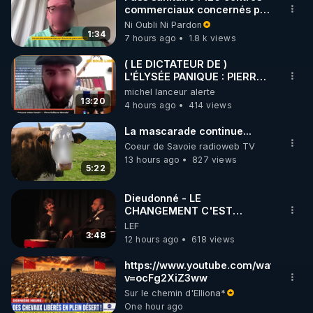
commerciaux concernés par
🌱 INSTAGRAM

l'obligation dans toute la
Ni Oubli Ni Pardon
France
1:34
7 hours ago
1.8 k views
https://www.instagram.com/rdlr_thierrycasasnovas/
http://rgnr.li/instagram
( LE DICTATEUR DE )
L'ÉLYSÉE PANIQUE : PIERRE
GUILLAUME MERCADAL
michel lanceur alerte
🌱 LA NEWSLETTER

BALANCE TOUT
13:20
4 hours ago
414 views
Pour ne pas rater l’actualité RGNR (stages, 
La mascarade continue...
http://rgnr.li/news
Coeur de Savoie radioweb TV
13 hours ago
827 views
5:22
🌱 VIDÉOS NON CENSURÉES SUR ODYSEE 

Toutes les vidéos Youtube sont aussi sur la 
Dieudonné - LE
CHANGEMENT C'EST
MAINTENANT
LEF
http://rgnr.li/odysee
3:48
12 hours ago
618 views
🌱 LES STAGES EN PRÉSENTIEL

https://www.youtube.com/watch?
v=ocFg2XiZ3ww
Sur le chemin d'Elliona*
http://rgnr.li/stages
One hour ago