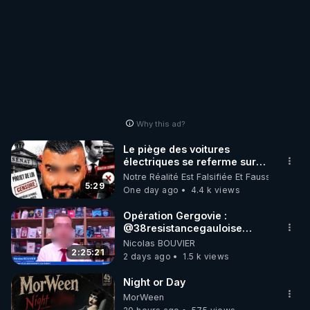
Why this ad?
Le piège des voitures
électriques se referme sur
les usagers !
Notre Réalité Est Falsifiée Et Fausse
5:29
One day ago
4.4 k views
Opération Gergovie :
‪@38resistancegauloise‬
‪@MarionSigautOfficiel‬
Nicolas BOUVIER
‪@gladysriifard5710‬ Laëtitia
2:25:21
2 days ago
1.5 k views
Night or Day
MorWeen