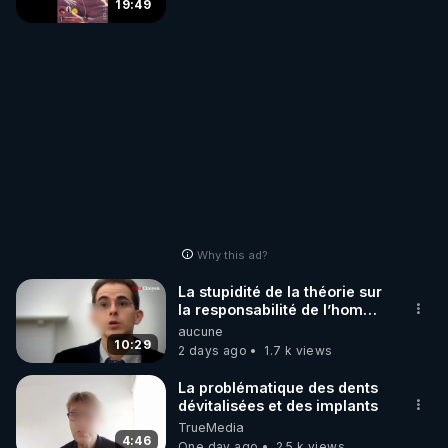
19:49
Why this ad?
La stupidité de la théorie sur
la responsabilité de l’homme
concernant le dioxyde de
aucune
carbone.
10:29
2 days ago
1.7 k views
La problématique des dents
dévitalisées et des implants
TrueMedia
4:46
One day ago
2.5 k views