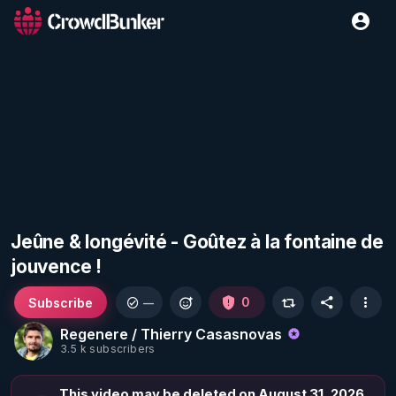
Jeûne & longévité - Goûtez à la fontaine de
jouvence !
Subscribe
0
—
Regenere / Thierry Casasnovas
3.5 k subscribers
This video may be deleted on August 31, 2026