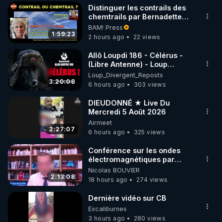
Distinguer les contrails des
▶ 30 jours gratuit sur l’application de méditation et 
chemtrails par Bernadette
Bihin
BAM! Press
de bien-être ENVOL :

1:59:23
2 hours ago
22 views
Rendez-vous sur 
https://www.envol.app/code
 avec 
le code : REGENERE
Allô Loupdi 186 - Célérus -
(Libre Antenne) - Loup
Divergent 2026.08.06
Loup_Divergent_Reposts
3:20:08
6 hours ago
303 views
DIEUDONNÉ ★ Live Du
Mercredi 5 Août 2026
Airmeet
2:27:07
6 hours ago
325 views
Conférence sur les ondes
électromagnétiques par
Grégoire Caustru et Bart de
Nicolas BOUVIER
Wever !
2:13:08
18 hours ago
274 views
Dernière vidéo sur CB
Excaliburnes
3 hours ago
280 views