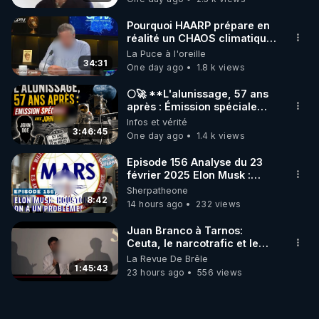
Pourquoi HAARP prépare en
réalité un CHAOS climatique,
on répond
La Puce à l'oreille
34:31
One day ago
1.8 k views
🌕🚀 **L'alunissage, 57 ans
après : Émission spéciale
avec John Doe !** 👨 🚀✨
Infos et vérité
3:46:45
One day ago
1.4 k views
Episode 156 Analyse du 23
février 2025 Elon Musk :
Houston , on a un problème !
Sherpatheone
8:42
14 hours ago
232 views
Juan Branco à Tarnos:
Ceuta, le narcotrafic et le
pouvoir en France
La Revue De Brêle
1:45:43
23 hours ago
556 views