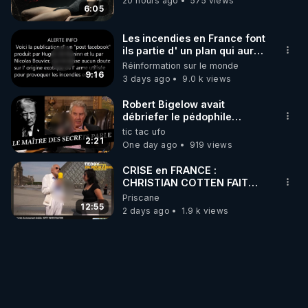
20 hours ago
575 views
6:05
Les incendies en France font
ils partie d' un plan qui aurait
débuté le 11 septembre 2001
Réinformation sur le monde
?
9:16
3 days ago
9.0 k views
Robert Bigelow avait
débriefer le pédophile
génocidaire de donald j
tic tac ufo
trump
2:21
One day ago
919 views
CRISE en FRANCE :
CHRISTIAN COTTEN FAIT
une étrange découverte
Priscane
12:55
2 days ago
1.9 k views