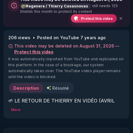
still needs 125
Regenere / Thierry Casasnovas
Shields this month to protect its content
Protect this video
206 views
Posted on YouTube 7 years ago
This video may be deleted on August 31, 2026 —
Protect this video
It was automatically imported from YouTube and replicated on
this platform.
In the case of a blockage, our system
automatically takes over. The YouTube video player remains
until the video is blocked.
Description
Résumé
🌱 LE RETOUR DE THIERRY EN VIDÉO (AVRIL 
2022)!

More
Découvrez la saison 2 des vidéos sur le nouveau 
https://www.rgnr.fr/presentation.html