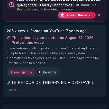
still needs 125
Regenere / Thierry Casasnovas
Shields this month to protect its content
Protect this video
206 views
Posted on YouTube 7 years ago
This video may be deleted on August 31, 2026 —
Protect this video
It was automatically imported from YouTube and replicated on
this platform.
In the case of a blockage, our system
automatically takes over. The YouTube video player remains
until the video is blocked.
Description
Résumé
🌱 LE RETOUR DE THIERRY EN VIDÉO (AVRIL 
2022)!

More
Découvrez la saison 2 des vidéos sur le nouveau 
https://www.rgnr.fr/presentation.html