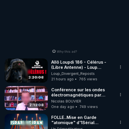
Why this ad?
Allô Loupdi 186 - Célérus -
(Libre Antenne) - Loup
Divergent 2026.08.06
Loup_Divergent_Reposts
3:20:08
21 hours ago
765 views
Conférence sur les ondes
électromagnétiques par
Grégoire Caustru et Bart de
Nicolas BOUVIER
Wever !
2:13:08
One day ago
749 views
FOLLE..Mise en Garde
"atomique" d'1Sérial
Lanceur d'ALERTES
Un Démodérateur