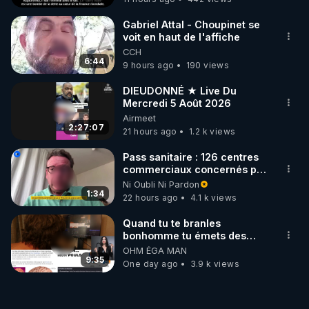
Gabriel Attal - Choupinet se
voit en haut de l'affiche
CCH
6:44
9 hours ago
190 views
DIEUDONNÉ ★ Live Du
Mercredi 5 Août 2026
Airmeet
2:27:07
21 hours ago
1.2 k views
Pass sanitaire : 126 centres
commerciaux concernés par
l'obligation dans toute la
Ni Oubli Ni Pardon
France
1:34
22 hours ago
4.1 k views
Quand tu te branles
bonhomme tu émets des
ondes ils ont juste omis de
OHM ÉGA MAN
t'expliquer
9:35
One day ago
3.9 k views