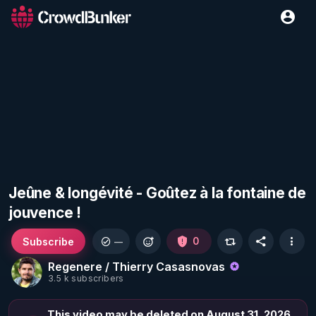
Jeûne & longévité - Goûtez à la fontaine de
jouvence !
Subscribe
0
—
Regenere / Thierry Casasnovas
3.5 k subscribers
This video may be deleted on August 31, 2026