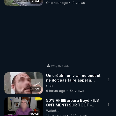
7:44
One hour ago
9 views
Why this ad?
Un créatif, un vrai, ne peut et
ne doit pas faire appel à
l'intelligence artificielle
CCH
5:09
6 hours ago
54 views
50% VF🟩Barbara Boyd - ILS
ONT MENTI SUR TOUT -
Jocelyne Traduction
WakeUp
15:56
11 hours ago
442 views