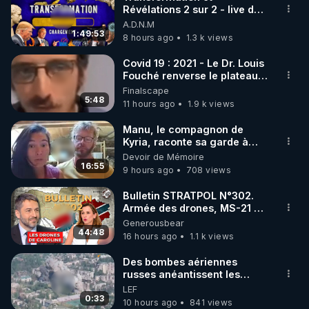
Révélations 2 sur 2 - live du
🌱 INSTAGRAM

07/08/26
A.D.N.M
1:49:53
8 hours ago
1.3 k views
https://www.instagram.com/rdlr_thierrycasasnovas/
http://rgnr.li/instagram
Covid 19 : 2021 - Le Dr. Louis
Fouché renverse le plateau
de CNews !
Finalscape
🌱 LA NEWSLETTER

5:48
11 hours ago
1.9 k views
Pour ne pas rater l’actualité RGNR (stages, 
Manu, le compagnon de
Kyria, raconte sa garde à
http://rgnr.li/news
vue musclée. PARTAGEZ!
Devoir de Mémoire
16:55
9 hours ago
708 views
🌱 VIDÉOS NON CENSURÉES SUR ODYSEE 

Toutes les vidéos Youtube sont aussi sur la 
Bulletin STRATPOL N°302.
Armée des drones, MS-21 en
série, missiles coréens.
Generousbear
http://rgnr.li/odysee
07.08.2026.
44:48
16 hours ago
1.1 k views
🌱 LES STAGES EN PRÉSENTIEL

Des bombes aériennes
russes anéantissent les
centres de contrôle de
LEF
http://rgnr.li/stages
drones de 3 brigades
0:33
10 hours ago
841 views