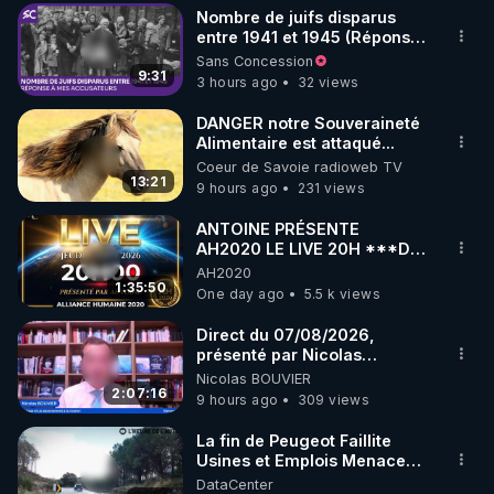
Nombre de juifs disparus
▶ 30 jours gratuit sur l’application de méditation et 
entre 1941 et 1945 (Réponse
à mes accusateurs)
Sans Concession
de bien-être ENVOL :

9:31
3 hours ago
32 views
Rendez-vous sur 
https://www.envol.app/code
 avec 
le code : REGENERE
DANGER notre Souveraineté
Alimentaire est attaqué...
Coeur de Savoie radioweb TV
13:21
9 hours ago
231 views
ANTOINE PRÉSENTE
AH2020 LE LIVE 20H ***DU
06/08/2026***
AH2020
1:35:50
One day ago
5.5 k views
Direct du 07/08/2026,
présenté par Nicolas
BOUVIER
Nicolas BOUVIER
2:07:16
9 hours ago
309 views
La fin de Peugeot Faillite
Usines et Emplois Menacees
- L'heure de l'auto
DataCenter