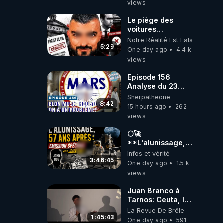
views
Le piège des
voitures
électriques se
Notre Réalité Est Falsifiée Et F
referme sur les
5:29
One day ago
4.4 k
usagers !
views
Episode 156
Analyse du 23
février 2025 Elon
Sherpatheone
Musk : Houston ,
8:42
15 hours ago
262
on a un problème
views
!
🌕🚀
**L'alunissage,
57 ans après :
Infos et vérité
Émission spéciale
3:46:45
One day ago
1.5 k
avec John Doe
views
!** 👨 🚀✨
Juan Branco à
Tarnos: Ceuta, le
narcotrafic et le
La Revue De Brêle
pouvoir en France
1:45:43
One day ago
591