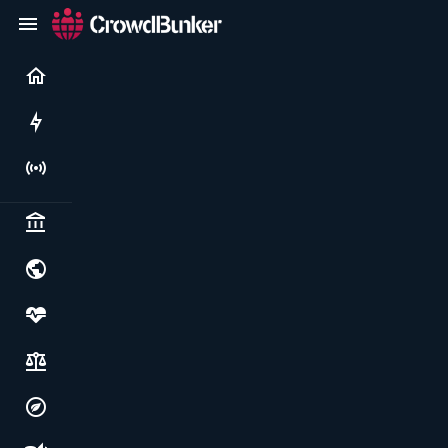
Current
Rushes
Live
Politics & institutions
World & geopolitics
Health, food & wellbeing
Society, justice & freedoms
Economy, environment & technology