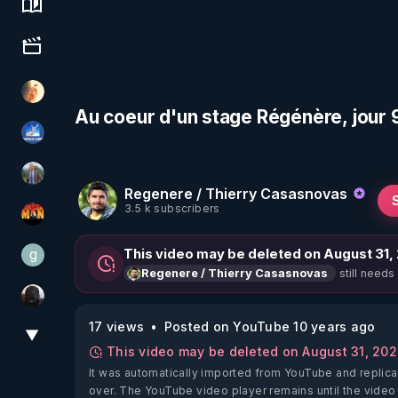
Science, history & spirituality
Culture, media & entertainment
La Puce à l'oreille
Au coeur d'un stage Régénère, jour 
PAROLE LIBRE
Nicolas BOUVIER
Regenere / Thierry Casasnovas
3.5 k subscribers
OHM ÉGA MAN
g
This video may be deleted on August 31,
gilo59
still needs
Regenere / Thierry Casasnovas
TrueMedia
17 views
Posted on YouTube 10 years ago
▼
View More
This video may be deleted on August 31, 20
It was automatically imported from YouTube and replica
over. The YouTube video player remains until the video