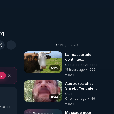
rg
Why this ad?
La mascarade
continue...
Coeur de Savoie radioweb TV
5:22
15 hours ago
995
views
eo
Aux zozos chez
Shrek : "encule
toi tout seul
CCH
espèce de mal
8:44
One hour ago
49
polish"
views
y takes
Message pour
Message pour