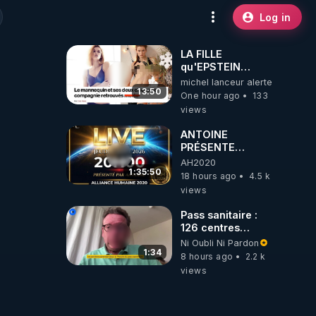
Log in
LA FILLE
qu'EPSTEIN
VOULAIT CACHER
michel lanceur alerte
13:50
One hour ago
133
views
ANTOINE
PRÉSENTE
AH2020 LE LIVE
AH2020
20H ***DU
1:35:50
18 hours ago
4.5 k
06/08/2026***
views
Pass sanitaire :
126 centres
commerciaux
Ni Oubli Ni Pardon
concernés par
1:34
8 hours ago
2.2 k
l'obligation dans
views
toute la France