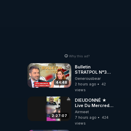
Why this ad?
Bulletin
STRATPOL N°302.
Armée des
Generousbear
drones, MS-21 en
44:48
2 hours ago
42
série, missiles
views
coréens.
07.08.2026.
DIEUDONNÉ ★
Live Du Mercredi
5 Août 2026
Airmeet
2:27:07
7 hours ago
424
views