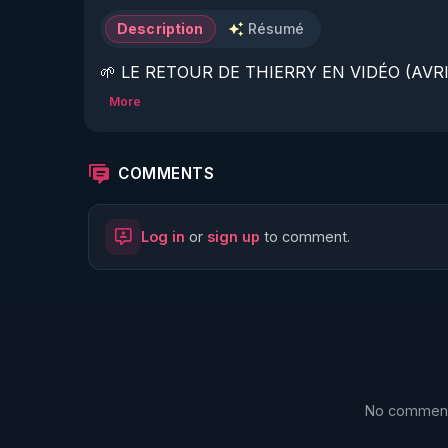
Description
Résumé
🌱 LE RETOUR DE THIERRY EN VIDÉO (AVRIL
More
https://www.rgnr.fr/presentation.html
🌱 LE MAGAZINE RÉGÉNÈRE 

COMMENTS
http://rgnr.li/ymag
Log in
or
sign up
to comment.
🌱 LA BOUTIQUE DU MAGAZINE

https://boutique.magazine-regenere.fr/
🌱 FIL TELEGRAM

https://t.me/rgnr_fr
No comments