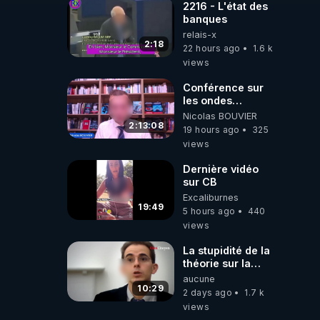
2216 - L'état des
banques
relais-x
2:18
22 hours ago
1.6 k
views
Conférence sur
les ondes
électromagnétiques
Nicolas BOUVIER
par Grégoire
2:13:08
19 hours ago
325
Caustru et Bart de
views
Wever !
Dernière vidéo
sur CB
Excaliburnes
19:49
5 hours ago
440
views
La stupidité de la
théorie sur la
responsabilité de
aucune
l’homme
10:29
2 days ago
1.7 k
concernant le
views
dioxyde de