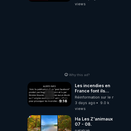
views
Why this ad?
Les incendies en
France font ils
partie d' un plan
Réinformation sur le monde
qui aurait débuté
9:16
3 days ago
9.0 k
le 11 septembre
views
2001 ?
Ha Les Z'animaux
07 - 08.
patatrak