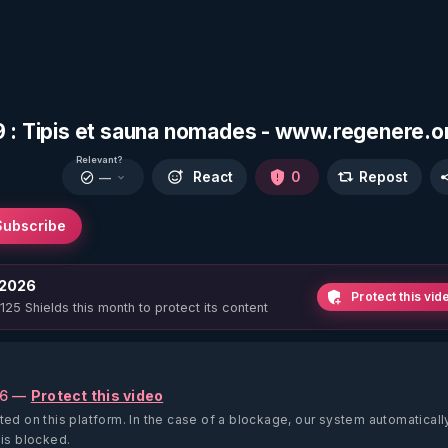
9 : Tipis et sauna nomades - www.regenere.o
Relevant?
React
0
Repost
—
Subscribe
 2026
Protect this vid
 125 Shields this month to protect its content
26 —
Protect this video
ted on this platform.
In the case of a blockage, our system automaticall
 is blocked.