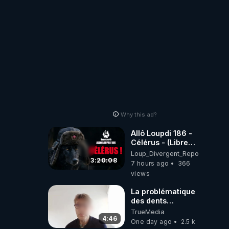
carbone.
Why this ad?
Allô Loupdi 186 -
Célérus - (Libre
Antenne) - Loup
Loup_Divergent_Reposts
Divergent
3:20:08
7 hours ago
366
2026.08.06
views
La problématique
des dents
dévitalisées et
TrueMedia
des implants
4:46
One day ago
2.5 k