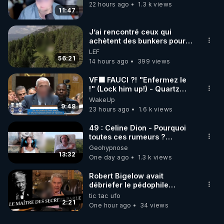
défaillances de suivi. Par
22 hours ago
1.3 k views
doigt des défaillances
exemple, en raison de
11:47
de suivi. Par exemple,
contraintes budgétaires, le
en raison de
nombre de mères et
contraintes
J’ai rencontré ceux qui
d'enfants accompagnés…
budgétaires, le nombre
achètent des bunkers pour
de mères et d'enfants
survivre à la fin du monde
accompagnés…
LEF
56:21
14 hours ago
399 views
VF🟩 FAUCI ?! "Enfermez le
!" (Lock him up!) - Quartz
Traduction
WakeUp
9:48
23 hours ago
1.6 k views
49 : Celine Dion - Pourquoi
toutes ces rumeurs ?
Enquête sous hypnose
Geohypnose
13:32
One day ago
1.3 k views
Robert Bigelow avait
débriefer le pédophile
génocidaire de donald j
tic tac ufo
trump
2:21
One hour ago
34 views