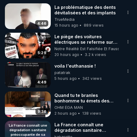
La problématique des dents
dévitalisées et des implants
🌱 INSTAGRAM

TrueMedia
4:46
15 hours ago
889 views
https://www.instagram.com/rdlr_thierrycasasnovas/
http://rgnr.li/instagram
Le piège des voitures
électriques se referme sur
les usagers !
Notre Réalité Est Falsifiée Et Fausse
🌱 LA NEWSLETTER

5:29
20 hours ago
3.2 k views
Pour ne pas rater l’actualité RGNR (stages, 
voila l'euthanasie !
http://rgnr.li/news
patatrak
5 hours ago
342 views
4:49
🌱 VIDÉOS NON CENSURÉES SUR ODYSEE 

Toutes les vidéos Youtube sont aussi sur la 
Quand tu te branles
bonhomme tu émets des
ondes ils ont juste omis de
OHM ÉGA MAN
http://rgnr.li/odysee
t'expliquer
9:36
2 hours ago
138 views
🌱 LES STAGES EN PRÉSENTIEL

La France connaît une
La France connaît une
dégradation sanitaire
dégradation sanitaire
préoccupante de sa
préoccupante de sa
kakarotte