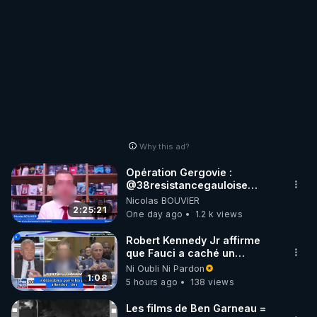
Why this ad?
Opération Gergovie :
‪@38resistancegauloise‬
‪@MarionSigautOfficiel‬
Nicolas BOUVIER
‪@gladysriifard5710‬ Laëtitia
2:25:21
One day ago
1.2 k views
Robert Kennedy Jr affirme
que Fauci a caché un
infarctus pulmonaire
Ni Oubli Ni Pardon
survenu après sa
1:08
5 hours ago
138 views
vaccination
Les films de Ben Garneau =