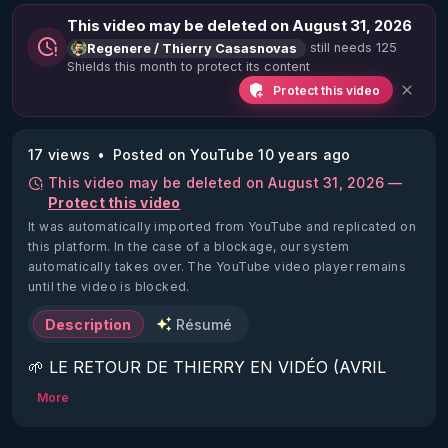
This video may be deleted on August 31, 2026
still needs 125
Regenere / Thierry Casasnovas
Shields this month to protect its content
Protect this video
17 views
Posted on YouTube 10 years ago
This video may be deleted on August 31, 2026 —
Protect this video
It was automatically imported from YouTube and replicated on
this platform.
In the case of a blockage, our system
automatically takes over. The YouTube video player remains
until the video is blocked.
Description
Résumé
🌱 LE RETOUR DE THIERRY EN VIDÉO (AVRIL 
2022)!

More
Découvrez la saison 2 des vidéos sur le nouveau 