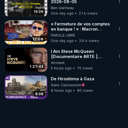
2026-08-05
Ben Garneau
15:39
One day ago
2.1 k views
« Fermeture de vos comptes
en banque ! » : Macron
impose une loi folle !
PAROLE LIBRE
17:06
One day ago
3.6 k views
I Am Steve McQueen
⎮Documentaire ARTE ⎮
Cinema
Airmeet
1:27:43
5 hours ago
70 views
De Hiroshima à Gaza
Sans Concession
8 hours ago
80 views
6:36