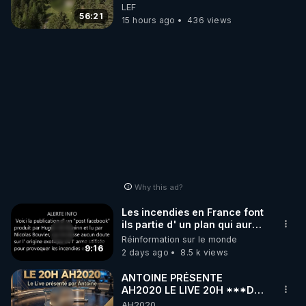
survivre à la fin du monde
LEF
56:21
15 hours ago
436 views
Why this ad?
Les incendies en France font
ils partie d' un plan qui aurait
débuté le 11 septembre 2001
Réinformation sur le monde
?
9:16
2 days ago
8.5 k views
ANTOINE PRÉSENTE
AH2020 LE LIVE 20H ***DU
04/08/2026*** 📷LE
AH2020