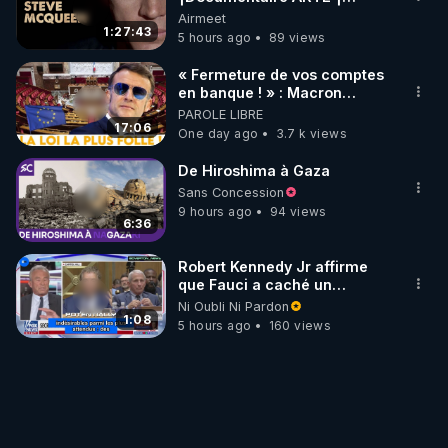
Cinema
Airmeet
1:27:43
5 hours ago
89 views
« Fermeture de vos comptes
en banque ! » : Macron
impose une loi folle !
PAROLE LIBRE
17:06
One day ago
3.7 k views
De Hiroshima à Gaza
Sans Concession
9 hours ago
94 views
6:36
Robert Kennedy Jr affirme
que Fauci a caché un
infarctus pulmonaire
Ni Oubli Ni Pardon
survenu après sa
1:08
5 hours ago
160 views
vaccination