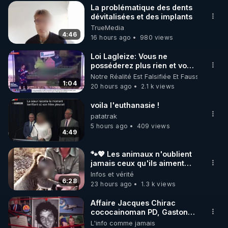
La problématique des dents
dévitalisées et des implants
🌱 INSTAGRAM

TrueMedia
4:46
16 hours ago
980 views
https://www.instagram.com/rdlr_thierrycasasnovas/
http://rgnr.li/instagram
Loi Lagleize: Vous ne
posséderez plus rien et vous
serez heureux !
Notre Réalité Est Falsifiée Et Fausse
🌱 LA NEWSLETTER

1:04
20 hours ago
2.1 k views
Pour ne pas rater l’actualité RGNR (stages, 
voila l'euthanasie !
http://rgnr.li/news
patatrak
5 hours ago
409 views
4:49
🌱 VIDÉOS NON CENSURÉES SUR ODYSEE 

Toutes les vidéos Youtube sont aussi sur la 
🐾💖 Les animaux n'oublient
jamais ceux qu'ils aiment…
🥹❤️
Infos et vérité
http://rgnr.li/odysee
6:28
23 hours ago
1.3 k views
🌱 LES STAGES EN PRÉSENTIEL

Affaire Jacques Chirac
cococainoman PD, Gaston
Flosse IDEM, les barbouses,
L'info comme jamais
http://rgnr.li/stages