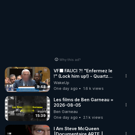
Why this ad?
VF🟩 FAUCI ?! "Enfermez le
!" (Lock him up!) - Quartz
Traduction
WakeUp
9:48
One day ago
1.6 k views
Les films de Ben Garneau =
2026-08-05
Ben Garneau
15:39
One day ago
2.1 k views
I Am Steve McQueen
⎮Documentaire ARTE ⎮