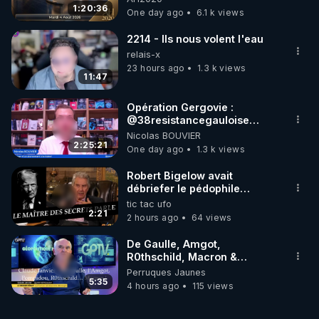
GRAND RÉVEIL EST EN
1:20:36
One day ago
6.1 k views
MARCHE 📷
2214 - Ils nous volent l'eau
relais-x
23 hours ago
1.3 k views
11:47
Opération Gergovie :
‪@38resistancegauloise‬
‪@MarionSigautOfficiel‬
Nicolas BOUVIER
‪@gladysriifard5710‬ Laëtitia
2:25:21
One day ago
1.3 k views
Robert Bigelow avait
débriefer le pédophile
génocidaire de donald j
tic tac ufo
trump
2:21
2 hours ago
64 views
De Gaulle, Amgot,
R0thschild, Macron &
Pompidou… Macron Claude
Perruques Jaunes
Janvier, GPTV, 18 X 2024
5:35
4 hours ago
115 views