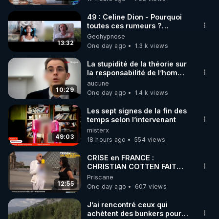
code : REGENERE10

49 : Celine Dion - Pourquoi
▶ 30 jours gratuit sur l’application de méditation et 
toutes ces rumeurs ?
Enquête sous hypnose
Geohypnose
de bien-être ENVOL :

13:32
One day ago
1.3 k views
Rendez-vous sur 
https://www.envol.app/code
 avec 
le code : REGENERE
La stupidité de la théorie sur
la responsabilité de l’homme
concernant le dioxyde de
aucune
carbone.
10:29
One day ago
1.4 k views
Les sept signes de la fin des
temps selon l’intervenant
misterx
49:03
18 hours ago
554 views
CRISE en FRANCE :
CHRISTIAN COTTEN FAIT
une étrange découverte
Priscane
12:55
One day ago
607 views
J’ai rencontré ceux qui
achètent des bunkers pour