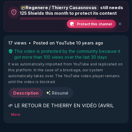
Regenere / Thierry Casasnovas
still needs
125 Shields this month to protect its content
Protect this channel
17 views
Posted on YouTube 10 years ago
This video is protected by the community because it
got more than 100 views over the last 30 days
It was automatically imported from YouTube and replicated on
this platform.
In the case of a blockage, our system
automatically takes over. The YouTube video player remains
until the video is blocked.
Description
Résumé
🌱 LE RETOUR DE THIERRY EN VIDÉO (AVRIL 
2022)!

More
Découvrez la saison 2 des vidéos sur le nouveau 