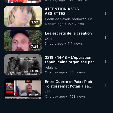
ATTENTION A VOS
ASSIETTES
Coeur de Savoie radioweb TV
3:57
4 hours ago
226 views
Les secrets de la création
CCH
5 hours ago
114 views
7:25
2218 - 14-18 - L'épuration
républicaine organisée par
les frères de la truelle
relais-x
15:19
One day ago
335 views
Entre Guerre et Paix : Piotr
Tolstoi remet l'otan à sa
place - Interview exclusif
LEF
26:12
One day ago
758 views