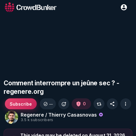
Comment interrompre un jeûne sec ? -
regenere.org
Subscribe
0
—
Regenere / Thierry Casasnovas
3.5 k subscribers
This video may be deleted on August 31, 2026