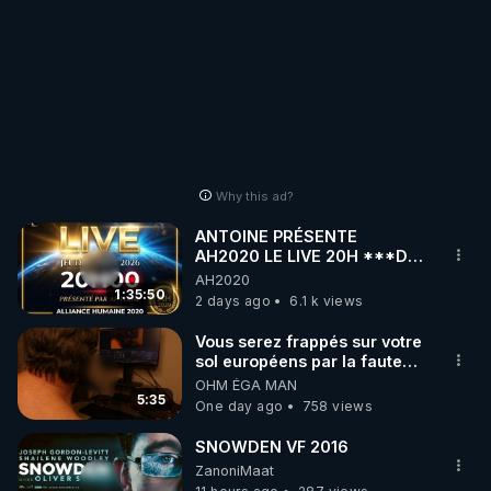
Why this ad?
ANTOINE PRÉSENTE
AH2020 LE LIVE 20H ***DU
06/08/2026***
AH2020
1:35:50
2 days ago
6.1 k views
Vous serez frappés sur votre
sol européens par la faute
des dirigeants qui s'en
OHM ÉGA MAN
mettent dans le nez
5:35
One day ago
758 views
SNOWDEN VF 2016
ZanoniMaat