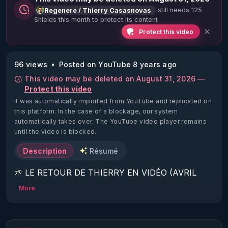
still needs 125
Regenere / Thierry Casasnovas
Shields this month to protect its content
Protect this video
96 views
Posted on YouTube 8 years ago
This video may be deleted on August 31, 2026 —
Protect this video
It was automatically imported from YouTube and replicated on
this platform.
In the case of a blockage, our system
automatically takes over. The YouTube video player remains
until the video is blocked.
Description
Résumé
🌱 LE RETOUR DE THIERRY EN VIDÉO (AVRIL 
2022)!

More
Découvrez la saison 2 des vidéos sur le nouveau 
https://www.rgnr.fr/presentation.html