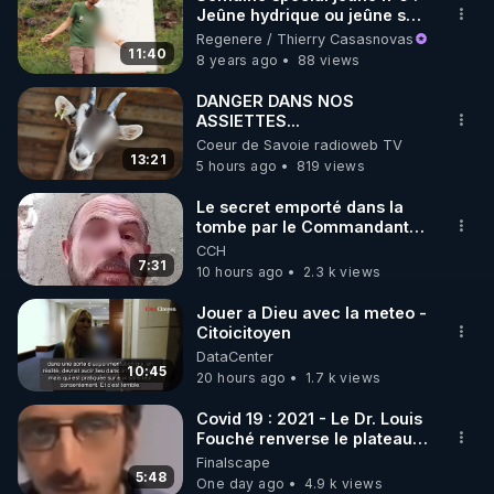
Jeûne hydrique ou jeûne sec
🌱 INSTAGRAM

?
Regenere / Thierry Casasnovas
11:40
8 years ago
88 views
https://www.instagram.com/rdlr_thierrycasasnovas/
http://rgnr.li/instagram
DANGER DANS NOS
ASSIETTES...
Coeur de Savoie radioweb TV
🌱 LA NEWSLETTER

13:21
5 hours ago
819 views
Pour ne pas rater l’actualité RGNR (stages, 
Le secret emporté dans la
tombe par le Commandant
http://rgnr.li/news
Cousteau le 25 juin 1997
CCH
7:31
10 hours ago
2.3 k views
🌱 VIDÉOS NON CENSURÉES SUR ODYSEE 

Toutes les vidéos Youtube sont aussi sur la 
Jouer a Dieu avec la meteo -
Citoicitoyen
DataCenter
http://rgnr.li/odysee
10:45
20 hours ago
1.7 k views
🌱 LES STAGES EN PRÉSENTIEL

Covid 19 : 2021 - Le Dr. Louis
Fouché renverse le plateau
de CNews !
Finalscape
http://rgnr.li/stages
5:48
One day ago
4.9 k views