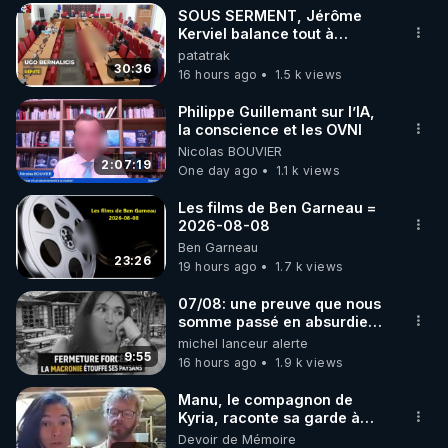
SOUS SERMENT, Jérôme
▶ 30 jours gratuit sur l’application de méditation et 
Kerviel balance tout à
l'Assemblée !
patatrak
de bien-être ENVOL :

30:36
16 hours ago
1.5 k views
Rendez-vous sur 
https://www.envol.app/code
 avec 
le code : REGENERE
Philippe Guillemant sur l’IA,
la conscience et les OVNI
Nicolas BOUVIER
2:07:19
One day ago
1.1 k views
Les films de Ben Garneau =
2026-08-08
Ben Garneau
23:26
19 hours ago
1.7 k views
07/08: une preuve que nous
somme passé en absurdie
une dictature qui veut faire
michel lanceur alerte
taire ses opposant !
9:55
16 hours ago
1.9 k views
Manu, le compagnon de
Kyria, raconte sa garde à
vue musclée. PARTAGEZ!
Devoir de Mémoire