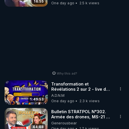
16:55
One day ago
2.5 k views
Why this ad?
Transformation et
Révélations 2 sur 2 - live du
07/08/26
A.D.N.M
1:49:53
One day ago
2.3 k views
Bulletin STRATPOL N°302.
Armée des drones, MS-21 en
série, missiles coréens.
Generousbear
07.08.2026.
44:48
One day ago
1.7 k views