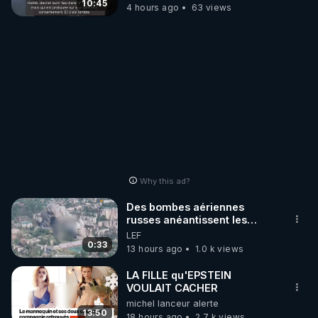
10:45
4 hours ago
63 views
Why this ad?
Des bombes aériennes
russes anéantissent les
centres de contrôle de
LEF
drones de 3 brigades
0:33
13 hours ago
1.0 k views
ukrainienne
LA FILLE qu'EPSTEIN
VOULAIT CACHER
michel lanceur alerte
13:50
18 hours ago
2.7 k views