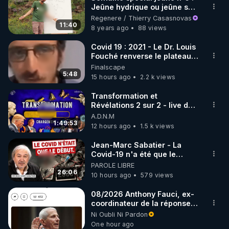
Jeûne hydrique ou jeûne sec
🌱 INSTAGRAM

?
Regenere / Thierry Casasnovas
11:40
8 years ago
88 views
https://www.instagram.com/rdlr_thierrycasasnovas/
http://rgnr.li/instagram
Covid 19 : 2021 - Le Dr. Louis
Fouché renverse le plateau
de CNews !
Finalscape
🌱 LA NEWSLETTER

5:48
15 hours ago
2.2 k views
Pour ne pas rater l’actualité RGNR (stages, 
Transformation et
Révélations 2 sur 2 - live du
http://rgnr.li/news
07/08/26
A.D.N.M
1:49:53
12 hours ago
1.5 k views
🌱 VIDÉOS NON CENSURÉES SUR ODYSEE 

Toutes les vidéos Youtube sont aussi sur la 
Jean-Marc Sabatier - La
Covid-19 n'a été que le
début - L'ARNm & l'ARNm-aa
PAROLE LIBRE
http://rgnr.li/odysee
jusqu où auront-t-il ?
26:06
10 hours ago
579 views
🌱 LES STAGES EN PRÉSENTIEL

08/2026 Anthony Fauci, ex-
coordinateur de la réponse
américaine à la pandémie, a
Ni Oubli Ni Pardon
http://rgnr.li/stages
été déclaré coupable
One hour ago