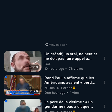
Why this ad?
Un créatif, un vrai, ne peut et
ne doit pas faire appel à
l'intelligence artificielle
CCH
5:09
10 hours ago
78 views
Rand Paul a affirmé que les
Américains avaient « perdu
la liberté » de décider pour
Ni Oubli Ni Pardon
leur corps
0:26
One hour ago
1 view
Le père de la victime : « un
gendarme nous a dit que
c'était une libération
Ni Oubli Ni Pardon