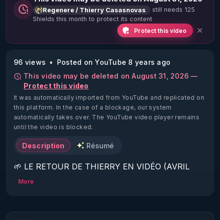
still needs 125
Regenere / Thierry Casasnovas
Shields this month to protect its content
Protect this video
96 views
Posted on YouTube 8 years ago
This video may be deleted on August 31, 2026 —
Protect this video
It was automatically imported from YouTube and replicated on
this platform.
In the case of a blockage, our system
automatically takes over. The YouTube video player remains
until the video is blocked.
Description
Résumé
🌱 LE RETOUR DE THIERRY EN VIDÉO (AVRIL 
2022)!

More
Découvrez la saison 2 des vidéos sur le nouveau 
https://www.rgnr.fr/presentation.html