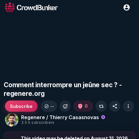
Comment interrompre un jeûne sec ? -
regenere.org
Subscribe
0
—
Regenere / Thierry Casasnovas
3.5 k subscribers
This video may be deleted on August 31, 2026