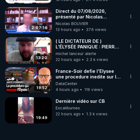
Direct du 07/08/2026,
présenté par Nicolas
BOUVIER
Nicolas BOUVIER
2:07:16
13 hours ago
376 views
( LE DICTATEUR DE )
L'ÉLYSÉE PANIQUE : PIERRE
GUILLAUME MERCADAL
michel lanceur alerte
BALANCE TOUT
13:20
22 hours ago
2.3 k views
France-Soir defie l'Elysee
une procedure inedite sur la
sante du president - Nexus
DataCenter
19:52
4 hours ago
119 views
Dernière vidéo sur CB
Excaliburnes
22 hours ago
1.3 k views
19:49