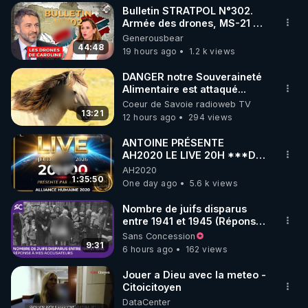
Bulletin STRATPOL N°302.
▶ 30 jours gratuit sur l’application de méditation et 
Armée des drones, MS-21 en
série, missiles coréens.
Generousbear
de bien-être ENVOL :

07.08.2026.
44:48
19 hours ago
1.2 k views
Rendez-vous sur 
https://www.envol.app/code
 avec 
le code : REGENERE
DANGER notre Souveraineté
Alimentaire est attaqué...
Coeur de Savoie radioweb TV
13:21
12 hours ago
294 views
ANTOINE PRÉSENTE
AH2020 LE LIVE 20H ***DU
06/08/2026***
AH2020
1:35:50
One day ago
5.6 k views
Nombre de juifs disparus
entre 1941 et 1945 (Réponse
à mes accusateurs)
Sans Concession
9:31
6 hours ago
162 views
Jouer a Dieu avec la meteo -
Citoicitoyen
DataCenter