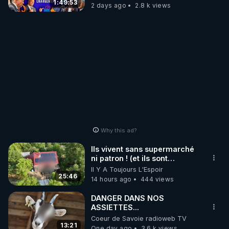
1:49:53
2 days ago
2.8 k views
Why this ad?
Ils vivent sans supermarché
ni patron ! (et ils sont
heureux)
Il Y A Toujours L'Espoir
25:46
14 hours ago
444 views
DANGER DANS NOS
ASSIETTES...
Coeur de Savoie radioweb TV
13:21
One day ago
3.6 k views