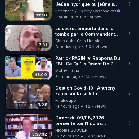
Jeûne hydrique ou jeûne sec
🌱 INSTAGRAM

?
Regenere / Thierry Casasnovas
11:40
8 years ago
88 views
https://www.instagram.com/rdlr_thierrycasasnovas/
http://rgnr.li/instagram
Le secret emporté dans la
tombe par le Commandant
Cousteau le 25 juin 1997
Christophe Cros Houplon
🌱 LA NEWSLETTER

7:31
One day ago
5.9 k views
Pour ne pas rater l’actualité RGNR (stages, 
Patrick PASIN ★ Rapports Du
FBI : Ce Qu'Ils Disent De Plus
http://rgnr.li/news
Grave Sur Hitler
MetaHistoria
48:00
22 hours ago
1.5 k views
🌱 VIDÉOS NON CENSURÉES SUR ODYSEE 

Toutes les vidéos Youtube sont aussi sur la 
Gestion Covid-19 : Anthony
Fauci sur la sellette.
Finalscape
http://rgnr.li/odysee
1:08
14 hours ago
1.2 k views
🌱 LES STAGES EN PRÉSENTIEL

Direct du 09/08/2026,
présenté par Nicolas
BOUVIER
Nicolas BOUVIER
http://rgnr.li/stages
3:33:32
13 hours ago
390 views