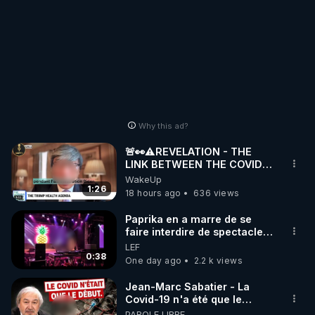
Why this ad?
🚨👀⚠️REVELATION - THE
LINK BETWEEN THE COVID
VACCINE AND CANCER -LIEN
WakeUp
VACCIN COVID ET CANCER
1:26
18 hours ago
636 views
Paprika en a marre de se
faire interdire de spectacle.
Elle décide donc de devenir
LEF
DJ !
0:38
One day ago
2.2 k views
Jean-Marc Sabatier - La
Covid-19 n'a été que le
début - L'ARNm & l'ARNm-aa
PAROLE LIBRE