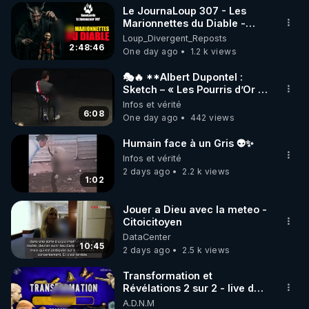
Le JournaLoup 307 - Les
▶ 30 jours gratuit sur l’application de méditation et 
Marionnettes du Diable -
Loup Divergent 2026.08.07
Loup_Divergent_Reposts
de bien-être ENVOL :

2:48:46
One day ago
1.2 k views
Rendez-vous sur 
https://www.envol.app/code
 avec 
le code : REGENERE
🎭🔥 **Albert Dupontel :
Sketch – « Les Pourris d’Or »
🏆💰**
Infos et vérité
6:08
One day ago
442 views
Humain face à un Gris 👽✨
Infos et vérité
2 days ago
2.2 k views
1:02
Jouer a Dieu avec la meteo -
Citoicitoyen
DataCenter
10:45
2 days ago
2.5 k views
Transformation et
Révélations 2 sur 2 - live du
07/08/26
A.D.N.M