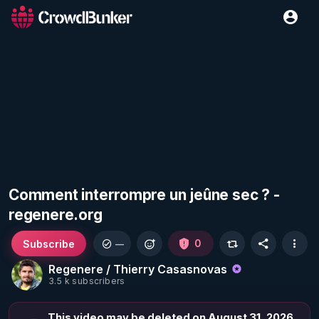
Comment interrompre un jeûne sec ? -
regenere.org
Subscribe
0
—
Regenere / Thierry Casasnovas
3.5 k subscribers
This video may be deleted on August 31, 2026