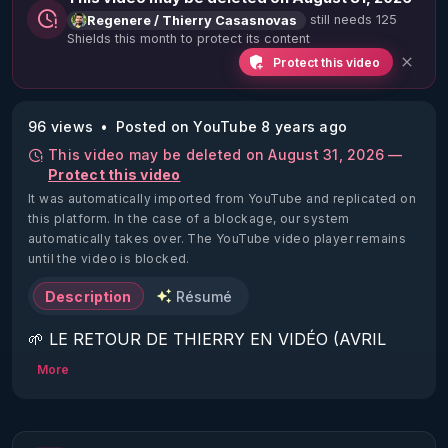
still needs 125
Regenere / Thierry Casasnovas
Shields this month to protect its content
Protect this video
96 views
Posted on YouTube 8 years ago
This video may be deleted on August 31, 2026 —
Protect this video
It was automatically imported from YouTube and replicated on
this platform.
In the case of a blockage, our system
automatically takes over. The YouTube video player remains
until the video is blocked.
Description
Résumé
🌱 LE RETOUR DE THIERRY EN VIDÉO (AVRIL 
2022)!

More
Découvrez la saison 2 des vidéos sur le nouveau 
https://www.rgnr.fr/presentation.html