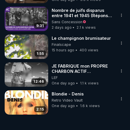
Nombre de juifs disparus
entre 1941 et 1945 (Réponse
à mes accusateurs)
Sans Concession
9:31
2 days ago
2.1 k views
Le champignon brumisateur
Finalscape
15 hours ago
400 views
1:55
JE FABRIQUE mon PROPRE
CHARBON ACTIF
GRATUITEMENT pour
LEF
Purifier mon EAU
12:46
One day ago
1.1 k views
Blondie - Denis
Retro Video Vault
One day ago
1.6 k views
2:15