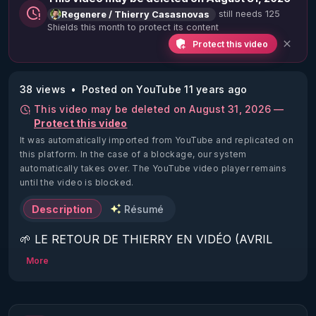
still needs 125
Regenere / Thierry Casasnovas
Shields this month to protect its content
Protect this video
38 views
Posted on YouTube 11 years ago
This video may be deleted on August 31, 2026 —
Protect this video
It was automatically imported from YouTube and replicated on
this platform.
In the case of a blockage, our system
automatically takes over. The YouTube video player remains
until the video is blocked.
Description
Résumé
🌱 LE RETOUR DE THIERRY EN VIDÉO (AVRIL 
2022)!

More
Découvrez la saison 2 des vidéos sur le nouveau 
https://www.rgnr.fr/presentation.html