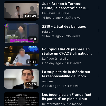
Juan Branco à Tarnos:
▶ 30 jours gratuit sur l’application de méditation et 
Ceuta, le narcotrafic et le
pouvoir en France
La Revue De Brêle
de bien-être ENVOL :

1:45:43
16 hours ago
337 views
Rendez-vous sur 
https://www.envol.app/code
 avec 
le code : REGENERE
2216 - L'état des banques
relais-x
13 hours ago
735 views
2:18
Pourquoi HAARP prépare en
réalité un CHAOS climatique,
on répond
La Puce à l'oreille
34:31
One day ago
1.6 k views
La stupidité de la théorie sur
la responsabilité de l’homme
concernant le dioxyde de
aucune
carbone.
10:29
2 days ago
1.6 k views
Les incendies en France font
ils partie d' un plan qui aurait
débuté le 11 septembre 2001
Réinformation sur le monde