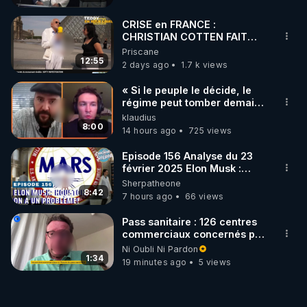
CRISE en FRANCE :
CHRISTIAN COTTEN FAIT
une étrange découverte
Priscane
12:55
2 days ago
1.7 k views
« Si le peuple le décide, le
régime peut tomber demain !
»
klaudius
8:00
14 hours ago
725 views
Episode 156 Analyse du 23
février 2025 Elon Musk :
Houston , on a un problème !
Sherpatheone
8:42
7 hours ago
66 views
Pass sanitaire : 126 centres
commerciaux concernés par
l'obligation dans toute la
Ni Oubli Ni Pardon
France
1:34
19 minutes ago
5 views