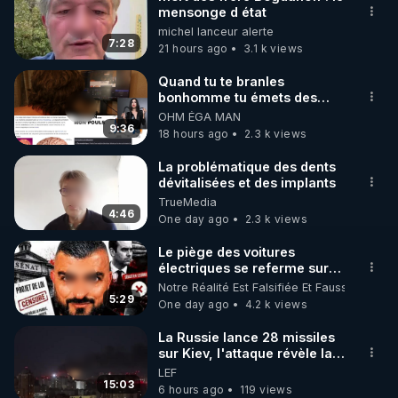
mensonge d état
🌱 INSTAGRAM

michel lanceur alerte
7:28
21 hours ago
3.1 k views
https://www.instagram.com/rdlr_thierrycasasnovas/
http://rgnr.li/instagram
Quand tu te branles
bonhomme tu émets des
ondes ils ont juste omis de
OHM ÉGA MAN
🌱 LA NEWSLETTER

t'expliquer
9:36
18 hours ago
2.3 k views
Pour ne pas rater l’actualité RGNR (stages, 
La problématique des dents
dévitalisées et des implants
http://rgnr.li/news
TrueMedia
4:46
One day ago
2.3 k views
🌱 VIDÉOS NON CENSURÉES SUR ODYSEE 

Toutes les vidéos Youtube sont aussi sur la 
Le piège des voitures
électriques se referme sur
les usagers !
Notre Réalité Est Falsifiée Et Fausse
http://rgnr.li/odysee
5:29
One day ago
4.2 k views
🌱 LES STAGES EN PRÉSENTIEL

La Russie lance 28 missiles
sur Kiev, l'attaque révèle la
faiblesse de Kiev
LEF
http://rgnr.li/stages
15:03
6 hours ago
119 views