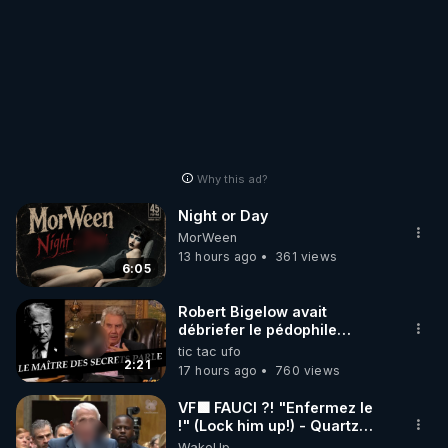
Why this ad?
Night or Day
MorWeen
13 hours ago
361 views
6:05
Robert Bigelow avait
débriefer le pédophile
génocidaire de donald j
tic tac ufo
trump
2:21
17 hours ago
760 views
VF🟩 FAUCI ?! "Enfermez le
!" (Lock him up!) - Quartz
Traduction
WakeUp