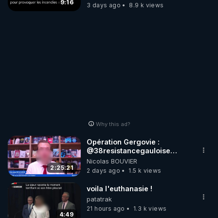
?
9:16
3 days ago
8.9 k views
Why this ad?
Opération Gergovie :
‪@38resistancegauloise‬
‪@MarionSigautOfficiel‬
Nicolas BOUVIER
‪@gladysriifard5710‬ Laëtitia
2:25:21
2 days ago
1.5 k views
voila l'euthanasie !
patatrak
21 hours ago
1.3 k views
4:49