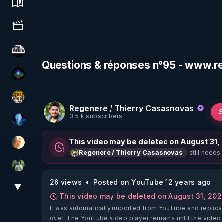
Science, history & spirituality
Culture, media & entertainment
HYM.MEDIA
Questions & réponses n°95 - www.r
WakeUp
Textes Sacrés & Maîtres Spirituels
Regenere / Thierry Casasnovas
3.5 k subscribers
AH2020
This video may be deleted on August 31,
La Puce à l'oreille
still needs
Regenere / Thierry Casasnovas
Sonmi-877
26 views
Posted on YouTube 12 years ago
▼
View More
This video may be deleted on August 31, 20
It was automatically imported from YouTube and replica
over. The YouTube video player remains until the video