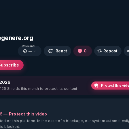
egenere.org
Relevant?
React
0
Repost
—
Subscribe
 2026
Protect this vid
 125 Shields this month to protect its content
26 —
Protect this video
ted on this platform.
In the case of a blockage, our system automaticall
 is blocked.