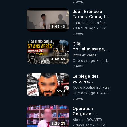
views
Juan Branco à
Tarnos: Ceuta, le
narcotrafic et le
La Revue De Brêle
pouvoir en France
1:45:43
23 hours ago
561
views
🌕🚀
**L'alunissage,
57 ans après :
Infos et vérité
Émission spéciale
3:46:45
One day ago
1.4 k
avec John Doe
views
!** 👨 🚀✨
Le piège des
voitures
électriques se
Notre Réalité Est Falsifiée Et F
referme sur les
5:29
One day ago
4.4 k
usagers !
views
Opération
Gergovie :
‪@38resistancegauloise‬
Nicolas BOUVIER
‪@MarionSigautOfficiel‬
2:25:21
2 days ago
1.6 k