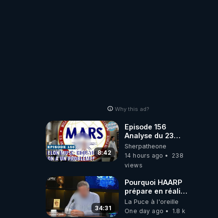
Why this ad?
Episode 156
Analyse du 23
février 2025 Elon
Sherpatheone
Musk : Houston ,
8:42
14 hours ago
238
on a un problème
views
!
Pourquoi HAARP
prépare en réalité
un CHAOS
La Puce à l'oreille
climatique, on
34:31
One day ago
1.8 k
répond