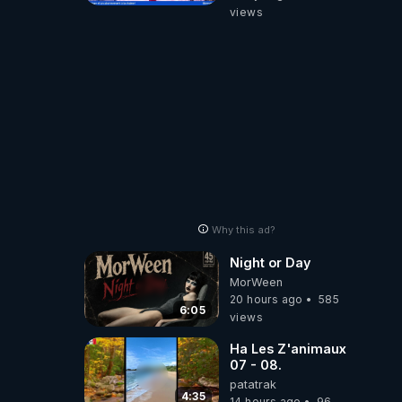
‪@gladysriifard5710‬
views
Laëtitia
Why this ad?
Night or Day
MorWeen
20 hours ago
585
6:05
views
Ha Les Z'animaux
07 - 08.
patatrak
4:35
14 hours ago
96