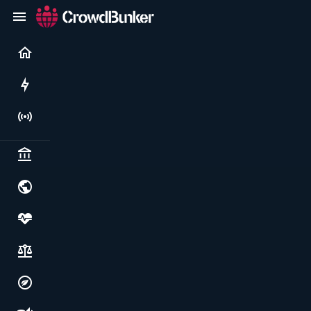
Current
Rushes
Live
Politics & institutions
World & geopolitics
Health, food & wellbeing
Society, justice & freedoms
Economy, environment & technology