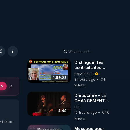
Why this ad?
Distinguer les
contrails des
chemtrails par
BAM! Press
Bernadette Bihin
1:59:23
2 hours ago
34
views
eo
Dieudonné - LE
CHANGEMENT
C'EST
LEF
MAINTENANT
3:48
12 hours ago
640
views
y takes
Message pour
Message pour