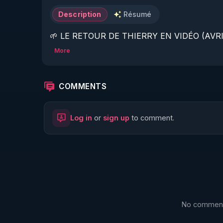
Description
Résumé
🌱 LE RETOUR DE THIERRY EN VIDÉO (AVRIL
More
https://www.rgnr.fr/presentation.html
🌱 LE MAGAZINE RÉGÉNÈRE 

COMMENTS
http://rgnr.li/ymag
Log in
or
sign up
to comment.
🌱 LA BOUTIQUE DU MAGAZINE

https://boutique.magazine-regenere.fr/
🌱 FIL TELEGRAM

https://t.me/rgnr_fr
No comments