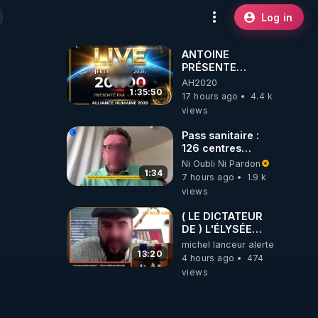
Log in
ANTOINE
PRÉSENTE
AH2020 LE LIVE
AH2020
20H ***DU
1:35:50
17 hours ago
4.4 k
06/08/2026***
views
Pass sanitaire :
126 centres
commerciaux
Ni Oubli Ni Pardon
concernés par
1:34
7 hours ago
1.9 k
l'obligation dans
views
toute la France
( LE DICTATEUR
DE ) L'ÉLYSÉE
PANIQUE : PIERRE
michel lanceur alerte
GUILLAUME
13:20
4 hours ago
474
MERCADAL
views
BALANCE TOUT