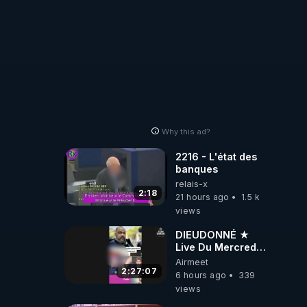
Why this ad?
2216 - L'état des
banques
relais-x
2:18
21 hours ago
1.5 k
views
DIEUDONNÉ ★
Live Du Mercredi
5 Août 2026
Airmeet
2:27:07
6 hours ago
339
views