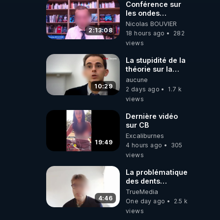
Conférence sur
les ondes
électromagnétiques
Nicolas BOUVIER
par Grégoire
2:13:08
18 hours ago
282
Caustru et Bart de
views
Wever !
La stupidité de la
théorie sur la
responsabilité de
aucune
l’homme
10:29
2 days ago
1.7 k
concernant le
views
dioxyde de
carbone.
Dernière vidéo
sur CB
Excaliburnes
19:49
4 hours ago
305
views
La problématique
des dents
dévitalisées et
TrueMedia
des implants
4:46
One day ago
2.5 k
views