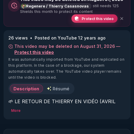
still needs 125
Regenere / Thierry Casasnovas
Shields this month to protect its content
Protect this video
26 views
Posted on YouTube 12 years ago
This video may be deleted on August 31, 2026 —
Protect this video
It was automatically imported from YouTube and replicated on
this platform.
In the case of a blockage, our system
automatically takes over. The YouTube video player remains
until the video is blocked.
Description
Résumé
🌱 LE RETOUR DE THIERRY EN VIDÉO (AVRIL 
2022)!

More
Découvrez la saison 2 des vidéos sur le nouveau 
https://www.rgnr.fr/presentation.html