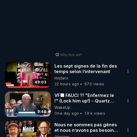
Why this ad?
Les sept signes de la fin des
temps selon l’intervenant
misterx
49:03
22 hours ago
670 views
VF🟩 FAUCI ?! "Enfermez le
!" (Lock him up!) - Quartz
Traduction
WakeUp
9:48
One day ago
1.8 k views
Nous ne sommes pas gênés
et nous n’avons pas besoin
de nous excuser ! #jw
Ghislain