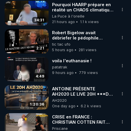
Pourquoi HAARP prépare en
▶ 30 jours gratuit sur l’application de méditation et 
réalité un CHAOS climatique,
on répond
La Puce à l'oreille
de bien-être ENVOL :

34:31
21 hours ago
1.1 k views
Rendez-vous sur 
https://www.envol.app/code
 avec 
le code : REGENERE
Robert Bigelow avait
débriefer le pédophile
génocidaire de donald j
tic tac ufo
trump
2:21
5 hours ago
281 views
voila l'euthanasie !
patatrak
9 hours ago
779 views
4:49
ANTOINE PRÉSENTE
AH2020 LE LIVE 20H ***DU
04/08/2026*** 📷LE
AH2020
GRAND RÉVEIL EST EN
1:20:36
One day ago
6.2 k views
MARCHE 📷
CRISE en FRANCE :
CHRISTIAN COTTEN FAIT
une étrange découverte
Priscane