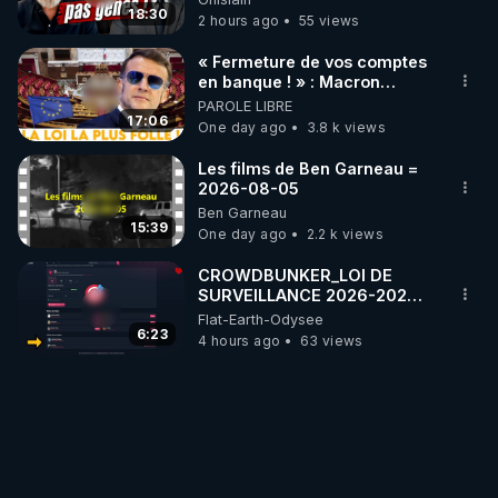
#jehovah #collegecentral
18:30
2 hours ago
55 views
« Fermeture de vos comptes
en banque ! » : Macron
impose une loi folle !
PAROLE LIBRE
17:06
One day ago
3.8 k views
Les films de Ben Garneau =
2026-08-05
Ben Garneau
15:39
One day ago
2.2 k views
CROWDBUNKER_LOI DE
SURVEILLANCE 2026-2027
DES RESEAUX SOCIAUX -
Flat-Earth-Odysee
FERMETURE DE COMPTES A
6:23
4 hours ago
63 views
VENIR ?