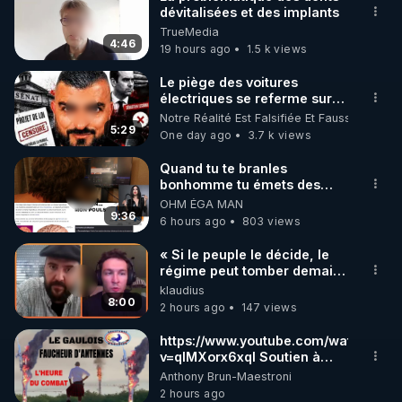
dévitalisées et des implants
🌱 INSTAGRAM

TrueMedia
4:46
19 hours ago
1.5 k views
https://www.instagram.com/rdlr_thierrycasasnovas/
http://rgnr.li/instagram
Le piège des voitures
électriques se referme sur
les usagers !
Notre Réalité Est Falsifiée Et Fausse
🌱 LA NEWSLETTER

5:29
One day ago
3.7 k views
Pour ne pas rater l’actualité RGNR (stages, 
Quand tu te branles
bonhomme tu émets des
http://rgnr.li/news
ondes ils ont juste omis de
OHM ÉGA MAN
t'expliquer
9:36
6 hours ago
803 views
🌱 VIDÉOS NON CENSURÉES SUR ODYSEE 

Toutes les vidéos Youtube sont aussi sur la 
« Si le peuple le décide, le
régime peut tomber demain !
»
klaudius
http://rgnr.li/odysee
8:00
2 hours ago
147 views
🌱 LES STAGES EN PRÉSENTIEL

https://www.youtube.com/watch?
v=qlMXorx6xqI Soutien à
tous les gardiens du Vivant
Anthony Brun-Maestroni
http://rgnr.li/stages
2 hours ago