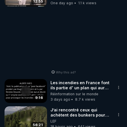
12:55
One day ago
1.1 k views
Why this ad?
Les incendies en France font
ils partie d' un plan qui aurait
débuté le 11 septembre 2001
Réinformation sur le monde
?
9:16
3 days ago
8.7 k views
J’ai rencontré ceux qui
achètent des bunkers pour
survivre à la fin du monde
LEF
56:21
18 hours ago
641 views