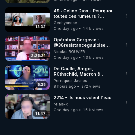
49 : Celine Dion - Pourquoi
toutes ces rumeurs ?
Enquête sous hypnose
Geohypnose
13:32
One day ago
1.4 k views
Opération Gergovie :
‪@38resistancegauloise‬
‪@MarionSigautOfficiel‬
Nicolas BOUVIER
‪@gladysriifard5710‬ Laëtitia
2:25:21
One day ago
1.3 k views
De Gaulle, Amgot,
R0thschild, Macron &
Pompidou… Macron Claude
Perruques Jaunes
Janvier, GPTV, 18 X 2024
5:35
8 hours ago
272 views
2214 - Ils nous volent l'eau
relais-x
One day ago
1.5 k views
11:47