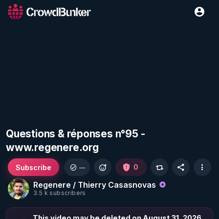
Questions & réponses n°95 -
www.regenere.org
Subscribe
0
—
Regenere / Thierry Casasnovas
3.5 k subscribers
This video may be deleted on August 31, 2026