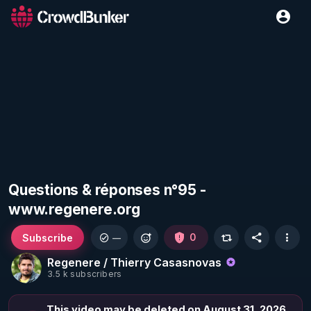
Questions & réponses n°95 -
www.regenere.org
Subscribe
0
—
Regenere / Thierry Casasnovas
3.5 k subscribers
This video may be deleted on August 31, 2026