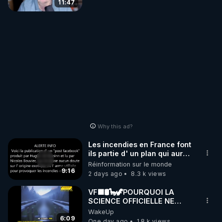
11:47
Why this ad?
Les incendies en France font
ils partie d' un plan qui aurait
débuté le 11 septembre 2001
Réinformation sur le monde
?
9:16
2 days ago
8.3 k views
VF🟩🛢🦕🦖POURQUOI LA
SCIENCE OFFICIELLE NE
CONNAÎT-ELLE PAS LA VRAIE
WakeUp
ORIGINE DU PÉTROL -
6:09
One day ago
1.8 k views