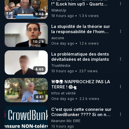
!" (Lock him up!) - Quartz
🌱 INSTAGRAM

Traduction
WakeUp
9:48
19 hours ago
1.3 k views
https://www.instagram.com/rdlr_thierrycasasnovas/
http://rgnr.li/instagram
La stupidité de la théorie sur
la responsabilité de l’homme
concernant le dioxyde de
aucune
🌱 LA NEWSLETTER

carbone.
10:29
One day ago
1.2 k views
Pour ne pas rater l’actualité RGNR (stages, 
La problématique des dents
dévitalisées et des implants
http://rgnr.li/news
TrueMedia
4:46
10 hours ago
237 views
🌱 VIDÉOS NON CENSURÉES SUR ODYSEE 

Toutes les vidéos Youtube sont aussi sur la 
🚨👽🌍 N’APPROCHEZ PAS LA
TERRE ! 😱🛸
Infos et vérité
http://rgnr.li/odysee
4:41
One day ago
2.2 k views
🌱 LES STAGES EN PRÉSENTIEL

C'est quoi cette connerie sur
CrowdBunker ???? Si on ne
peut plus publier, c'est un
Kearunn Mc EIRE
http://rgnr.li/stages
peu de la censure. Ne payez
13 hours ago