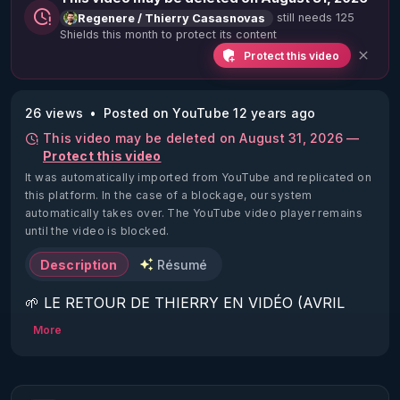
still needs 125
Regenere / Thierry Casasnovas
Shields this month to protect its content
Protect this video
26 views
Posted on YouTube 12 years ago
This video may be deleted on August 31, 2026 —
Protect this video
It was automatically imported from YouTube and replicated on
this platform.
In the case of a blockage, our system
automatically takes over. The YouTube video player remains
until the video is blocked.
Description
Résumé
🌱 LE RETOUR DE THIERRY EN VIDÉO (AVRIL 
2022)!

More
Découvrez la saison 2 des vidéos sur le nouveau 
https://www.rgnr.fr/presentation.html