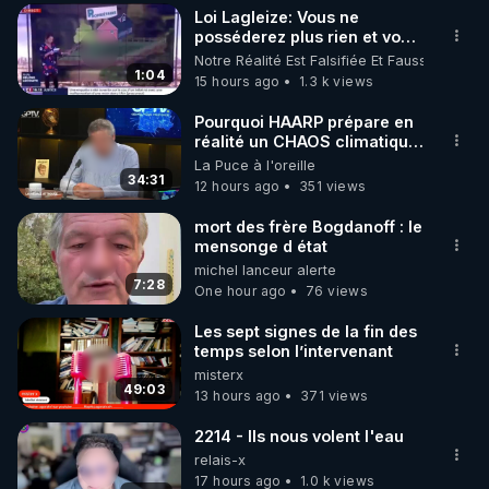
Loi Lagleize: Vous ne
▶ 30 jours gratuit sur l’application de méditation et 
posséderez plus rien et vous
serez heureux !
Notre Réalité Est Falsifiée Et Fausse
de bien-être ENVOL :

1:04
15 hours ago
1.3 k views
Rendez-vous sur 
https://www.envol.app/code
 avec 
le code : REGENERE
Pourquoi HAARP prépare en
réalité un CHAOS climatique,
on répond
La Puce à l'oreille
34:31
12 hours ago
351 views
mort des frère Bogdanoff : le
mensonge d état
michel lanceur alerte
7:28
One hour ago
76 views
Les sept signes de la fin des
temps selon l’intervenant
misterx
49:03
13 hours ago
371 views
2214 - Ils nous volent l'eau
relais-x
17 hours ago
1.0 k views