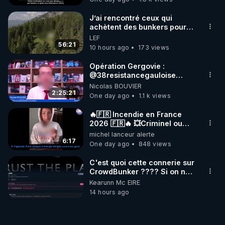
Jocelyne Tr
J’ai rencontré ceux qui
achètent des bunkers pour
survivre à la fin du monde
LEF
56:21
10 hours ago
173 views
Opération Gergovie :
‪@38resistancegauloise‬
‪@MarionSigautOfficiel‬
Nicolas BOUVIER
‪@gladysriifard5710‬ Laëtitia
2:25:21
One day ago
1.1 k views
🔥🇫🇷 Incendie en France
2026 🇫🇷🔥 💥Criminel ou
coincidence naturelle?💥
michel lanceur alerte
@NostraDamoucho
6:17
One day ago
848 views
C'est quoi cette connerie sur
CrowdBunker ???? Si on ne
peut plus publier, c'est un
Kearunn Mc EIRE
peu de la censure. Ne payez
14 hours ago
pas les boucliers pour voir
mes vidéos, c'est une
arnaque parce que ma