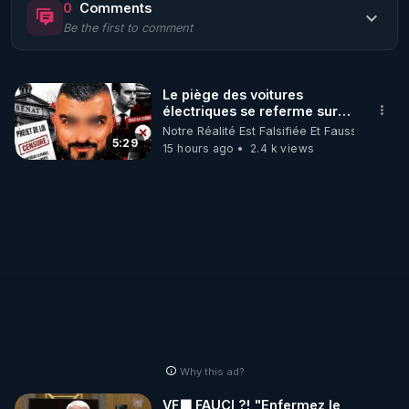
0
Comments
Be the first to comment
🌱 LE MAGAZINE RÉGÉNÈRE 

http://rgnr.li/ymag
Le piège des voitures
électriques se referme sur
🌱 LA BOUTIQUE DU MAGAZINE

les usagers !
Notre Réalité Est Falsifiée Et Fausse
Pour obtenir les anciens numéros que vous avez 
5:29
15 hours ago
2.4 k views
https://boutique.magazine-regenere.fr/
🌱 FIL TELEGRAM

Écoutez les podcasts gratuits de Thierry et les 
https://t.me/rgnr_fr
🌱 FACEBOOK

Why this ad?
http://rgnr.li/facebook
VF🟩 FAUCI ?! "Enfermez le