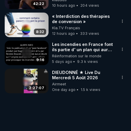
42:22
10 hours ago
204 views
« Interdiction des thérapies
de conversion »
Kla.TV Français
8:32
12 hours ago
333 views
Les incendies en France font
ils partie d' un plan qui aurait
débuté le 11 septembre 2001
Réinformation sur le monde
?
9:16
5 days ago
9.3 k views
DIEUDONNÉ ★ Live Du
Mercredi 5 Août 2026
Airmeet
2:27:07
One day ago
1.5 k views