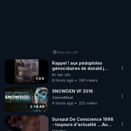
Why this ad?
Rappel ! aux pédophiles
génocidaires de donald j
trump et ses supporters
tic tac ufo
trumpistes 424et 666.
1:00
6 hours ago
240 views
SNOWDEN VF 2016
ZanoniMaat
9 hours ago
222 views
2:14:49
Sursaut De Conscience 1998
- toujours d'actualité ....Au
Dela Du Réel
klaudius