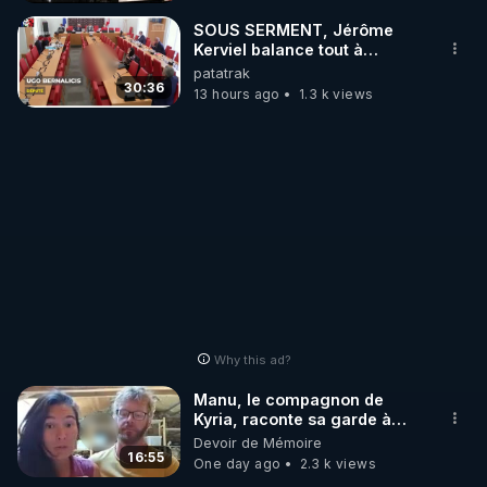
_________

SOUS SERMENT, Jérôme
Kerviel balance tout à
l'Assemblée !
patatrak
LES CODES PROMO DES PARTENAIRES

30:36
13 hours ago
1.3 k views
▶ 10 % de réduction sur toute la boutique 
WARMCOOK (Kuvings) : 

Rendez-vous sur : 
http://rgnr.li/warmcook
 avec le 
code : REGENERE10

▶ 10 % de réduction sur une sélection de produits 
de la boutique VIDYA : 

Rendez-vous sur : 
http://rgnr.li/vidya
 avec le code : 
REGENERE10

Why this ad?
▶ 10 % de réduction sur les extracteurs de la 
Manu, le compagnon de
marque SANA : 

Kyria, raconte sa garde à
vue musclée. PARTAGEZ!
Devoir de Mémoire
Rendez-vous sur 
http://rgnr.li/lechoubrave
 avec le 
16:55
One day ago
2.3 k views
code : REGENERE10
