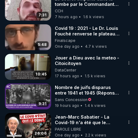
tombe par le Commandant
🌱 INSTAGRAM

Cousteau le 25 juin 1997
CCH
7:31
7 hours ago
1.6 k views
https://www.instagram.com/rdlr_thierrycasasnovas/
http://rgnr.li/instagram
Covid 19 : 2021 - Le Dr. Louis
Fouché renverse le plateau
de CNews !
Finalscape
🌱 LA NEWSLETTER

5:48
One day ago
4.7 k views
Pour ne pas rater l’actualité RGNR (stages, 
Jouer a Dieu avec la meteo -
Citoicitoyen
http://rgnr.li/news
DataCenter
10:45
17 hours ago
1.5 k views
🌱 VIDÉOS NON CENSURÉES SUR ODYSEE 

Toutes les vidéos Youtube sont aussi sur la 
Nombre de juifs disparus
entre 1941 et 1945 (Réponse
à mes accusateurs)
Sans Concession
http://rgnr.li/odysee
9:31
19 hours ago
1.4 k views
🌱 LES STAGES EN PRÉSENTIEL

Jean-Marc Sabatier - La
Covid-19 n'a été que le
début - L'ARNm & l'ARNm-aa
PAROLE LIBRE
http://rgnr.li/stages
jusqu où auront-t-il ?
26:06
One day ago
2.2 k views