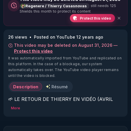
still needs 125
Regenere / Thierry Casasnovas
Shields this month to protect its content
Protect this video
26 views
Posted on YouTube 12 years ago
This video may be deleted on August 31, 2026 —
Protect this video
It was automatically imported from YouTube and replicated on
this platform.
In the case of a blockage, our system
automatically takes over. The YouTube video player remains
until the video is blocked.
Description
Résumé
🌱 LE RETOUR DE THIERRY EN VIDÉO (AVRIL 
2022)!

More
Découvrez la saison 2 des vidéos sur le nouveau 
https://www.rgnr.fr/presentation.html