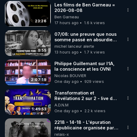
Les films de Ben Garneau =
▶ 30 jours gratuit sur l’application de méditation et 
2026-08-08
Ben Garneau
de bien-être ENVOL :

23:26
17 hours ago
1.6 k views
Rendez-vous sur 
https://www.envol.app/code
 avec 
le code : REGENERE
07/08: une preuve que nous
somme passé en absurdie
une dictature qui veut faire
michel lanceur alerte
taire ses opposant !
9:55
13 hours ago
1.7 k views
Philippe Guillemant sur l’IA,
la conscience et les OVNI
Nicolas BOUVIER
2:07:19
One day ago
929 views
Transformation et
Révélations 2 sur 2 - live du
07/08/26
A.D.N.M
1:49:53
One day ago
2.2 k views
2218 - 14-18 - L'épuration
républicaine organisée par
les frères de la truelle
relais-x