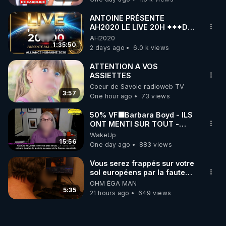
ANTOINE PRÉSENTE
AH2020 LE LIVE 20H ***DU
06/08/2026***
AH2020
1:35:50
2 days ago
6.0 k views
ATTENTION A VOS
ASSIETTES
Coeur de Savoie radioweb TV
3:57
One hour ago
73 views
50% VF🟩Barbara Boyd - ILS
ONT MENTI SUR TOUT -
Jocelyne Traduction
WakeUp
15:56
One day ago
883 views
Vous serez frappés sur votre
sol européens par la faute
des dirigeants qui s'en
OHM ÉGA MAN
mettent dans le nez
5:35
21 hours ago
649 views