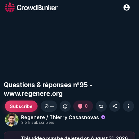
Questions & réponses n°95 -
www.regenere.org
Subscribe
0
—
Regenere / Thierry Casasnovas
3.5 k subscribers
This video may be deleted on August 31, 2026