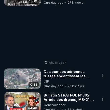
15:19
One day ago
278 views
Why this ad?
Des bombes aériennes
russes anéantissent les
centres de contrôle de
LEF
drones de 3 brigades
0:33
One day ago
2.1 k views
ukrainienne
Bulletin STRATPOL N°302.
Armée des drones, MS-21 en
série, missiles coréens.
Generousbear
07.08.2026.
44:48
One day ago
1.6 k views