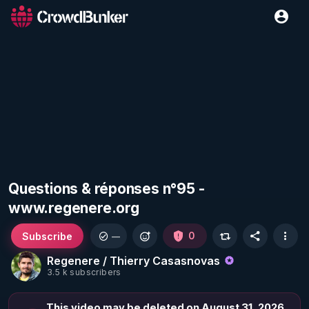
Questions & réponses n°95 -
www.regenere.org
Subscribe
0
—
Regenere / Thierry Casasnovas
3.5 k subscribers
This video may be deleted on August 31, 2026