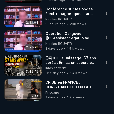
Conférence sur les ondes
électromagnétiques par
Grégoire Caustru et Bart de
Nicolas BOUVIER
Wever !
2:13:08
16 hours ago
200 views
Opération Gergovie :
‪@38resistancegauloise‬
‪@MarionSigautOfficiel‬
Nicolas BOUVIER
‪@gladysriifard5710‬ Laëtitia
2:25:21
2 days ago
1.5 k views
🌕🚀 **L'alunissage, 57 ans
après : Émission spéciale
avec John Doe !** 👨 🚀✨
Infos et vérité
3:46:45
One day ago
1.4 k views
CRISE en FRANCE :
CHRISTIAN COTTEN FAIT
une étrange découverte
Priscane
12:55
2 days ago
1.9 k views