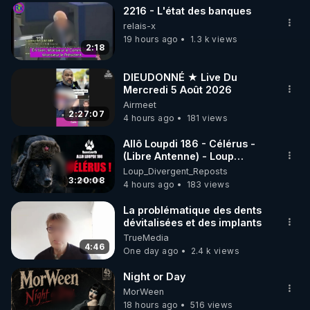
2216 - L'état des banques
▶ 30 jours gratuit sur l’application de méditation et 
relais-x
de bien-être ENVOL :

19 hours ago
1.3 k views
2:18
Rendez-vous sur 
https://www.envol.app/code
 avec 
le code : REGENERE
DIEUDONNÉ ★ Live Du
Mercredi 5 Août 2026
Airmeet
2:27:07
4 hours ago
181 views
Allô Loupdi 186 - Célérus -
(Libre Antenne) - Loup
Divergent 2026.08.06
Loup_Divergent_Reposts
3:20:08
4 hours ago
183 views
La problématique des dents
dévitalisées et des implants
TrueMedia
4:46
One day ago
2.4 k views
Night or Day
MorWeen
18 hours ago
516 views