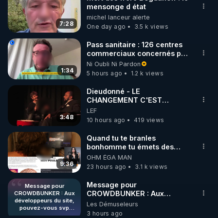
mensonge d état
🌱 INSTAGRAM

michel lanceur alerte
7:28
One day ago
3.5 k views
https://www.instagram.com/rdlr_thierrycasasnovas/
http://rgnr.li/instagram
Pass sanitaire : 126 centres
commerciaux concernés par
l'obligation dans toute la
Ni Oubli Ni Pardon
🌱 LA NEWSLETTER

France
1:34
5 hours ago
1.2 k views
Pour ne pas rater l’actualité RGNR (stages, 
Dieudonné - LE
CHANGEMENT C'EST
http://rgnr.li/news
MAINTENANT
LEF
3:48
10 hours ago
419 views
🌱 VIDÉOS NON CENSURÉES SUR ODYSEE 

Toutes les vidéos Youtube sont aussi sur la 
Quand tu te branles
bonhomme tu émets des
ondes ils ont juste omis de
OHM ÉGA MAN
http://rgnr.li/odysee
t'expliquer
9:36
23 hours ago
3.1 k views
🌱 LES STAGES EN PRÉSENTIEL

Message pour
Message pour
CROWDBUNKER : Aux
CROWDBUNKER : Aux
développeurs du site,
développeurs du site,
Les Démuseleurs
http://rgnr.li/stages
pouvez-vous svp
pouvez-vous svp remettre la
3 hours ago
remettre la