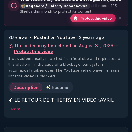
still needs 125
Regenere / Thierry Casasnovas
Shields this month to protect its content
Protect this video
26 views
Posted on YouTube 12 years ago
This video may be deleted on August 31, 2026 —
Protect this video
It was automatically imported from YouTube and replicated on
this platform.
In the case of a blockage, our system
automatically takes over. The YouTube video player remains
until the video is blocked.
Description
Résumé
🌱 LE RETOUR DE THIERRY EN VIDÉO (AVRIL 
2022)!

More
Découvrez la saison 2 des vidéos sur le nouveau 
https://www.rgnr.fr/presentation.html