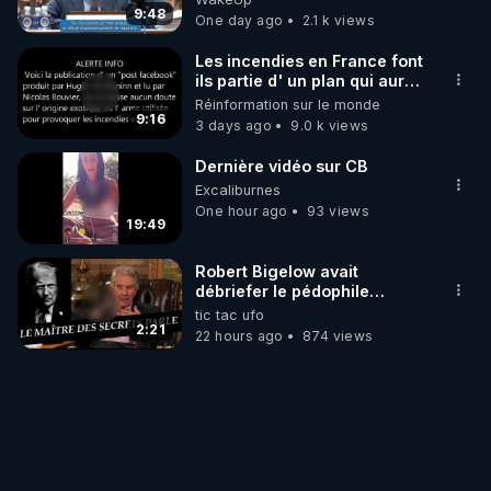
9:48
One day ago
2.1 k views
Les incendies en France font
ils partie d' un plan qui aurait
débuté le 11 septembre 2001
Réinformation sur le monde
?
9:16
3 days ago
9.0 k views
Dernière vidéo sur CB
Excaliburnes
One hour ago
93 views
19:49
Robert Bigelow avait
débriefer le pédophile
génocidaire de donald j
tic tac ufo
trump
2:21
22 hours ago
874 views