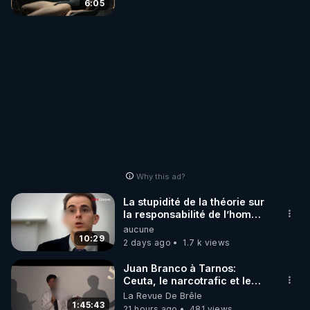
6:05
Why this ad?
La stupidité de la théorie sur
la responsabilité de l’homme
concernant le dioxyde de
aucune
carbone.
10:29
2 days ago
1.7 k views
Juan Branco à Tarnos:
Ceuta, le narcotrafic et le
pouvoir en France
La Revue De Brêle
1:45:43
21 hours ago
481 views