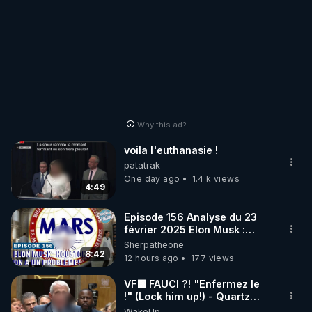
Why this ad?
voila l'euthanasie !
patatrak
One day ago
1.4 k views
4:49
Episode 156 Analyse du 23
février 2025 Elon Musk :
Houston , on a un problème !
Sherpatheone
8:42
12 hours ago
177 views
VF🟩 FAUCI ?! "Enfermez le
!" (Lock him up!) - Quartz
Traduction
WakeUp