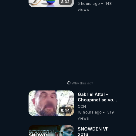
8:32
5 hours ago
148
views
Why this ad?
Gabriel Attal -
Choupinet se voit
en haut de
CCH
l'affiche
6:44
18 hours ago
319
views
SNOWDEN VF
2016