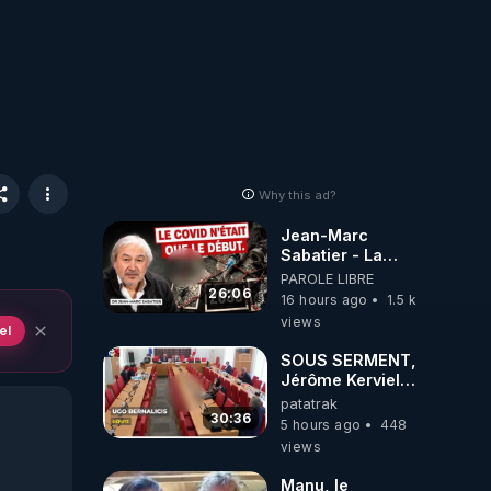
Why this ad?
Jean-Marc
Sabatier - La
Covid-19 n'a été
PAROLE LIBRE
que le début -
26:06
16 hours ago
1.5 k
L'ARNm &
views
el
l'ARNm-aa jusqu
où auront-t-il ?
SOUS SERMENT,
Jérôme Kerviel
balance tout à
patatrak
l'Assemblée !
30:36
5 hours ago
448
views
Manu, le