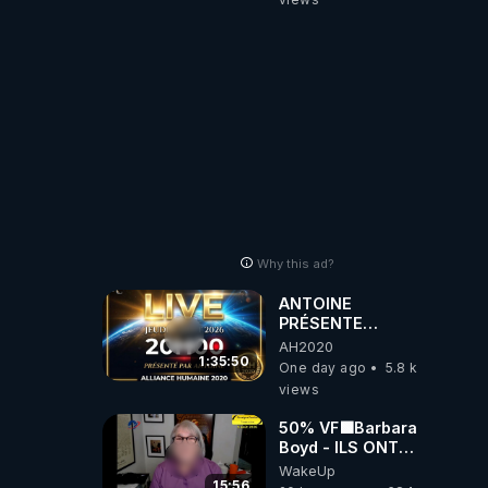
artificielle
Why this ad?
ANTOINE
PRÉSENTE
AH2020 LE LIVE
AH2020
20H ***DU
1:35:50
One day ago
5.8 k
06/08/2026***
views
50% VF🟩Barbara
Boyd - ILS ONT
MENTI SUR TOUT
WakeUp
-Jocelyne
15:56