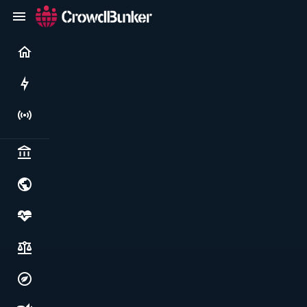
Current
Rushes
Live
Politics & institutions
World & geopolitics
Health, food & wellbeing
Society, justice & freedoms
Economy, environment & technology