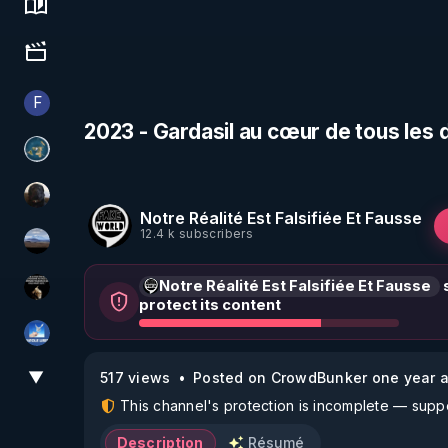
Science, history & spirituality
Culture, media & entertainment
F
Finalscape
2023 - Gardasil au cœur de tous les
Réinformation sur le monde
TrueMedia
Notre Réalité Est Falsifiée Et Fausse
12.4 k subscribers
michel lanceur alerte
Notre Réalité Est Falsifiée Et Fausse
s
Infos et vérité
protect its content
PAROLE LIBRE
▼
517 views
Posted on CrowdBunker one year 
View More
This channel's protection is incomplete — suppor
Description
Résumé