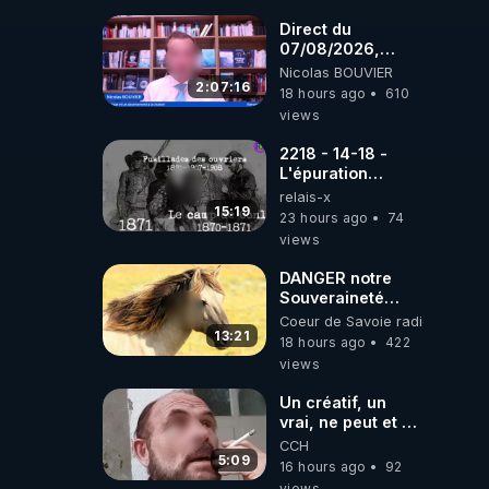
coréens.
07.08.2026.
Direct du
07/08/2026,
présenté par
Nicolas BOUVIER
Nicolas BOUVIER
2:07:16
18 hours ago
610
views
2218 - 14-18 -
L'épuration
républicaine
relais-x
organisée par les
15:19
23 hours ago
74
frères de la
views
truelle
DANGER notre
Souveraineté
Alimentaire est
Coeur de Savoie radioweb TV
attaqué...
13:21
18 hours ago
422
views
Un créatif, un
vrai, ne peut et ne
doit pas faire
CCH
appel à
5:09
16 hours ago
92
l'intelligence
views