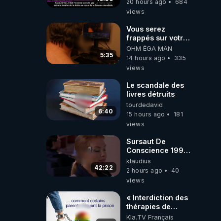
20 hours ago
684
Traduction
views
Vous serez
frappés sur votre
sol européens par
OHM ÉGA MAN
la faute des
5:35
14 hours ago
335
dirigeants qui
views
s'en mettent dans
le nez
Le scandale des
livres détruits
tourdedavid
6:40
15 hours ago
181
views
Sursaut De
Conscience 1998
- toujours
klaudius
d'actualité ....Au
42:22
2 hours ago
40
Dela Du Réel
views
« Interdiction des
thérapies de
conversion »
Kla.TV Français