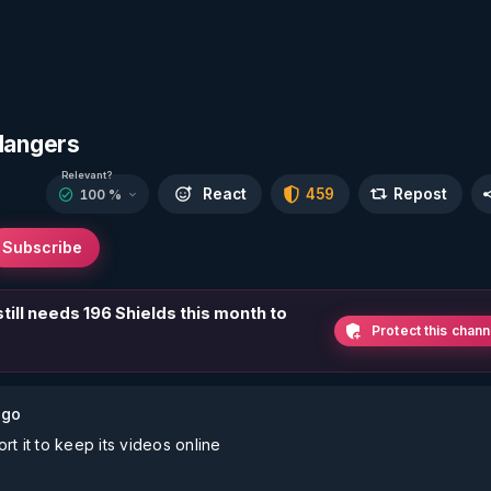
 dangers
Relevant?
React
459
Repost
100 %
Subscribe
till needs 196 Shields this month to
Protect this chann
ago
t it to keep its videos online