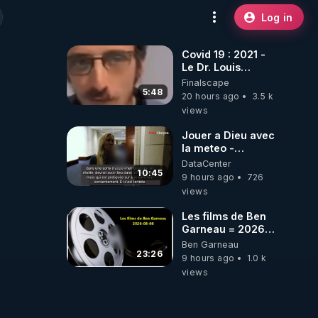
Log in
Covid 19 : 2021 -
Le Dr. Louis
Fouché renverse
Finalscape
le plateau de
5:48
20 hours ago
3.5 k
CNews !
views
Jouer a Dieu avec
la meteo -
Citoicitoyen
DataCenter
10:45
9 hours ago
726
views
Les films de Ben
Garneau = 2026-
08-08
Ben Garneau
23:26
9 hours ago
1.0 k
views