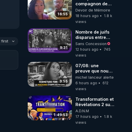
compagnon de
Kyria, raconte sa
Devoir de Mémoire
garde à vue
16:55
18 hours ago
1.8 k
musclée.
views
PARTAGEZ!
Nombre de juifs
disparus entre
first
1941 et 1945
Sans Concession
(Réponse à mes
9:31
12 hours ago
745
accusateurs)
views
07/08: une
preuve que nous
somme passé en
michel lanceur alerte
absurdie une
9:55
6 hours ago
612
dictature qui veut
views
faire taire ses
opposant !
Transformation et
Révélations 2 sur
2 - live du
A.D.N.M
07/08/26
1:49:53
17 hours ago
1.8 k
views