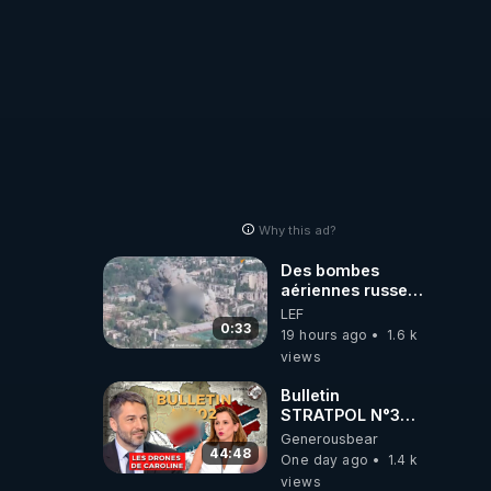
Why this ad?
Des bombes
aériennes russes
anéantissent les
LEF
centres de
0:33
19 hours ago
1.6 k
contrôle de
views
drones de 3
brigades
Bulletin
ukrainienne
STRATPOL N°302.
Armée des
Generousbear
drones, MS-21 en
44:48
One day ago
1.4 k
série, missiles
views