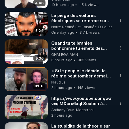
4:46
19 hours ago
1.5 k views
Le piège des voitures
électriques se referme sur
les usagers !
Notre Réalité Est Falsifiée Et Fausse
5:29
One day ago
3.7 k views
Quand tu te branles
bonhomme tu émets des
ondes ils ont juste omis de
OHM ÉGA MAN
t'expliquer
9:36
6 hours ago
805 views
« Si le peuple le décide, le
régime peut tomber demain !
»
klaudius
8:00
2 hours ago
148 views
https://www.youtube.com/watch?
v=qlMXorx6xqI Soutien à
tous les gardiens du Vivant
Anthony Brun-Maestroni
2 hours ago
La stupidité de la théorie sur