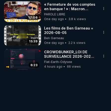
« Fermeture de vos comptes
en banque ! » : Macron
impose une loi folle !
PAROLE LIBRE
17:06
One day ago
3.8 k views
Les films de Ben Garneau =
2026-08-05
Ben Garneau
15:39
One day ago
2.2 k views
CROWDBUNKER_LOI DE
SURVEILLANCE 2026-2027
DES RESEAUX SOCIAUX -
Flat-Earth-Odysee
FERMETURE DE COMPTES A
6:23
4 hours ago
66 views
VENIR ?