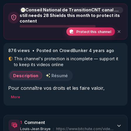
Conseil National de TransitionCNT canal historique
still needs 28 Shields this month to protect its
content
Protect this channel
876 views
Posted on CrowdBunker 4 years ago
This channel's protection is incomplete — support it
to keep its videos online
Description
Résumé
Pour connaître vos droits et les faire valoir, 
informez-vous sur le site www.conseilnational.fr

More
Prendre rendez-vous pour être diffusé dans nos 
émissions ! La France Libre Donne le droit de 
Réponse 

1
Comment
Louis-Jean Braye
:
https://www.bitchute.com/video/b09UKCCNxFhS/
       * allez sur notre site  : 