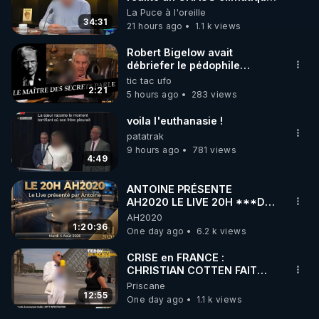
on répond
La Puce à l'oreille
34:31
21 hours ago
1.1 k views
Robert Bigelow avait
débriefer le pédophile
génocidaire de donald j
tic tac ufo
trump
2:21
5 hours ago
283 views
voila l'euthanasie !
patatrak
9 hours ago
781 views
4:49
ANTOINE PRÉSENTE
AH2020 LE LIVE 20H ***DU
04/08/2026*** 📷LE
AH2020
GRAND RÉVEIL EST EN
1:20:36
One day ago
6.2 k views
MARCHE 📷
CRISE en FRANCE :
CHRISTIAN COTTEN FAIT
une étrange découverte
Priscane
12:55
One day ago
1.1 k views