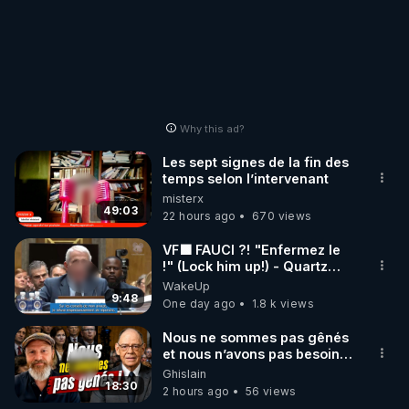
Why this ad?
Les sept signes de la fin des
temps selon l’intervenant
misterx
49:03
22 hours ago
670 views
VF🟩 FAUCI ?! "Enfermez le
!" (Lock him up!) - Quartz
Traduction
WakeUp
9:48
One day ago
1.8 k views
Nous ne sommes pas gênés
et nous n’avons pas besoin
de nous excuser ! #jw
Ghislain
#jehovah #collegecentral
18:30
2 hours ago
56 views