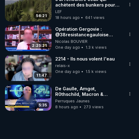
achètent des bunkers pour
survivre à la fin du monde
LEF
56:21
18 hours ago
641 views
Opération Gergovie :
‪@38resistancegauloise‬
‪@MarionSigautOfficiel‬
Nicolas BOUVIER
‪@gladysriifard5710‬ Laëtitia
2:25:21
One day ago
1.3 k views
2214 - Ils nous volent l'eau
relais-x
One day ago
1.5 k views
11:47
De Gaulle, Amgot,
R0thschild, Macron &
Pompidou… Macron Claude
Perruques Jaunes
Janvier, GPTV, 18 X 2024
5:35
8 hours ago
273 views