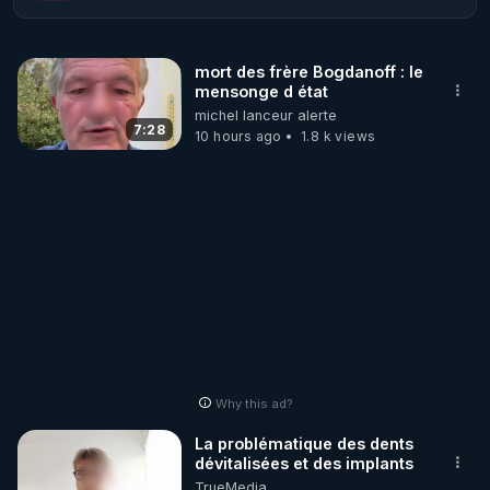
https://www.conseilnational.fr
mort des frère Bogdanoff : le
       * remplir le formulaire contact et le valider

mensonge d état
michel lanceur alerte
Nous seront heureux de partager nos expériences 
7:28
10 hours ago
1.8 k views
de vie et de savoir, pour le bien de tous, et surtout, 
pour un monde meilleur !

Pour tous les détails du CNT allez sur notre site : 
https://www.conseilnational.fr​
Nous contacter : contact.info@conseilnational.fr
Why this ad?
La problématique des dents
dévitalisées et des implants
TrueMedia