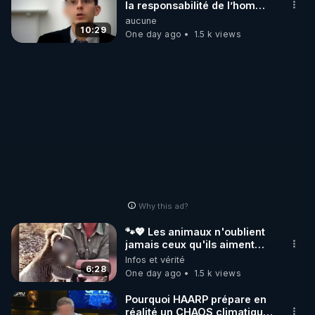
la responsabilité de l’homme
concernant le dioxyde de
aucune
carbone.
10:29
One day ago
1.5 k views
Why this ad?
🐾💖 Les animaux n'oublient
jamais ceux qu'ils aiment…
🥹❤️
Infos et vérité
6:28
One day ago
1.5 k views
Pourquoi HAARP prépare en
réalité un CHAOS climatique,