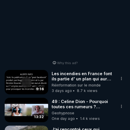
Why this ad?
Les incendies en France font
ils partie d' un plan qui aurait
débuté le 11 septembre 2001
Réinformation sur le monde
?
9:16
3 days ago
8.7 k views
49 : Celine Dion - Pourquoi
toutes ces rumeurs ?
Enquête sous hypnose
Geohypnose
13:32
One day ago
1.4 k views
J’ai rencontré ceux qui