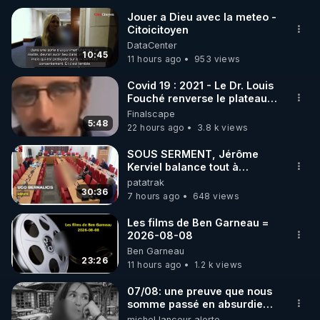
Jouer a Dieu avec la meteo -
Citoicitoyen
🌱 INSTAGRAM

DataCenter
10:45
11 hours ago
953 views
https://www.instagram.com/rdlr_thierrycasasnovas/
http://rgnr.li/instagram
Covid 19 : 2021 - Le Dr. Louis
Fouché renverse le plateau
de CNews !
Finalscape
🌱 LA NEWSLETTER

5:48
22 hours ago
3.8 k views
Pour ne pas rater l’actualité RGNR (stages, 
SOUS SERMENT, Jérôme
Kerviel balance tout à
http://rgnr.li/news
l'Assemblée !
patatrak
30:36
7 hours ago
648 views
🌱 VIDÉOS NON CENSURÉES SUR ODYSEE 

Toutes les vidéos Youtube sont aussi sur la 
Les films de Ben Garneau =
2026-08-08
Ben Garneau
http://rgnr.li/odysee
23:26
11 hours ago
1.2 k views
🌱 LES STAGES EN PRÉSENTIEL

07/08: une preuve que nous
somme passé en absurdie
une dictature qui veut faire
michel lanceur alerte