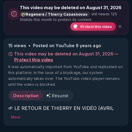
This video may be deleted on August 31, 2026
still needs 125
Regenere / Thierry Casasnovas
Shields this month to protect its content
Protect this video
15 views
Posted on YouTube 9 years ago
This video may be deleted on August 31, 2026 —
Protect this video
It was automatically imported from YouTube and replicated on
this platform.
In the case of a blockage, our system
automatically takes over. The YouTube video player remains
until the video is blocked.
Description
Résumé
🌱 LE RETOUR DE THIERRY EN VIDÉO (AVRIL 
2022)!

More
Découvrez la saison 2 des vidéos sur le nouveau 