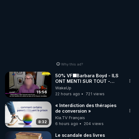
Why this ad?
50% VF🟩Barbara Boyd - ILS
ONT MENTI SUR TOUT -
Jocelyne Traduction
WakeUp
15:56
22 hours ago
721 views
« Interdiction des thérapies
de conversion »
Kla.TV Français
8:32
6 hours ago
204 views
Le scandale des livres