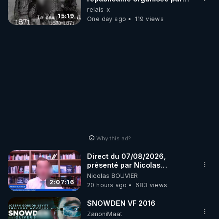
les frères de la truelle
relais-x
15:19
One day ago
119 views
Why this ad?
Direct du 07/08/2026,
présenté par Nicolas
BOUVIER
Nicolas BOUVIER
2:07:16
20 hours ago
683 views
SNOWDEN VF 2016
ZanoniMaat