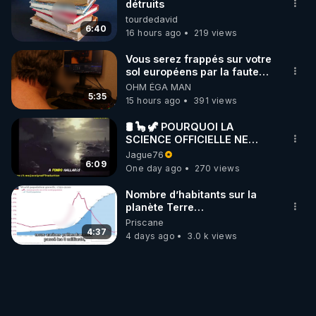
détruits
tourdedavid
6:40
16 hours ago
219 views
Vous serez frappés sur votre
sol européens par la faute
des dirigeants qui s'en
OHM ÉGA MAN
mettent dans le nez
5:35
15 hours ago
391 views
🛢 🦕 🦖 POURQUOI LA
SCIENCE OFFICIELLE NE
CONNAÎT-ELLE PAS LA VRAIE
Jague76
ORIGINE DU PÉTROLE ?
6:09
One day ago
270 views
Nombre d’habitants sur la
planète Terre…
Priscane
4:37
4 days ago
3.0 k views