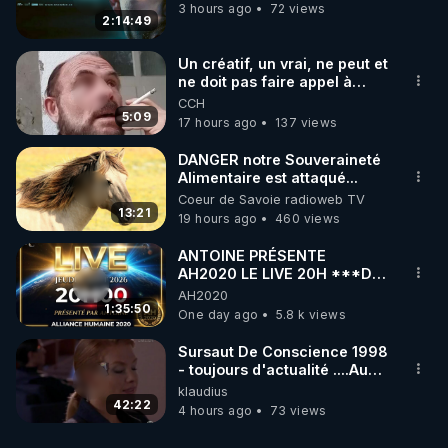
3 hours ago
72 views
2:14:49
Un créatif, un vrai, ne peut et
ne doit pas faire appel à
l'intelligence artificielle
CCH
5:09
17 hours ago
137 views
DANGER notre Souveraineté
Alimentaire est attaqué...
Coeur de Savoie radioweb TV
13:21
19 hours ago
460 views
ANTOINE PRÉSENTE
AH2020 LE LIVE 20H ***DU
06/08/2026***
AH2020
1:35:50
One day ago
5.8 k views
Sursaut De Conscience 1998
- toujours d'actualité ....Au
Dela Du Réel
klaudius
42:22
4 hours ago
73 views