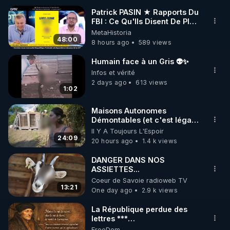
Patrick PASIN ★ Rapports Du
FBI : Ce Qu'Ils Disent De Plus
🌱 INSTAGRAM

Grave Sur Hitler
MetaHistoria
48:00
8 hours ago
589 views
https://www.instagram.com/rdlr_thierrycasasnovas/
http://rgnr.li/instagram
Humain face à un Gris 👽✨
Infos et vérité
2 days ago
613 views
🌱 LA NEWSLETTER

1:02
Pour ne pas rater l’actualité RGNR (stages, 
Maisons Autonomes
Démontables (et c'est légal).
http://rgnr.li/news
Visite éco village en
Il Y A Toujours L'Espoir
Bretagne
24:09
20 hours ago
1.4 k views
🌱 VIDÉOS NON CENSURÉES SUR ODYSEE 

Toutes les vidéos Youtube sont aussi sur la 
DANGER DANS NOS
ASSIETTES...
Coeur de Savoie radioweb TV
http://rgnr.li/odysee
13:21
One day ago
2.9 k views
🌱 LES STAGES EN PRÉSENTIEL

La République perdue des
lettres ***
https://www.aubedigitale.com/la-
FreeDom