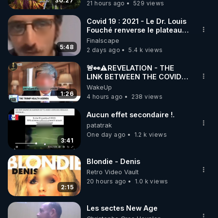
30:27
21 hours ago
529 views
code : REGENERE10

Covid 19 : 2021 - Le Dr. Louis
▶ 30 jours gratuit sur l’application de méditation et 
Fouché renverse le plateau
de CNews !
Finalscape
de bien-être ENVOL :

5:48
2 days ago
5.4 k views
Rendez-vous sur 
https://www.envol.app/code
 avec 
le code : REGENERE
🚨👀⚠️REVELATION - THE
LINK BETWEEN THE COVID
VACCINE AND CANCER -LIEN
WakeUp
VACCIN COVID ET CANCER
1:26
4 hours ago
238 views
Aucun effet secondaire !.
patatrak
One day ago
1.2 k views
3:41
Blondie - Denis
Retro Video Vault
20 hours ago
1.0 k views
2:15
Les sectes New Age