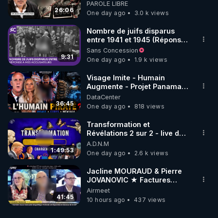
début - L'ARNm & l'ARNm-aa
PAROLE LIBRE
jusqu où auront-t-il ?
26:06
One day ago
3.0 k views
Nombre de juifs disparus
entre 1941 et 1945 (Réponse
à mes accusateurs)
Sans Concession
9:31
One day ago
1.9 k views
Visage Imite - Humain
Augmente - Projet Panama
AI - Bienvenue dans la
DataCenter
dystopie - Mazikeen
36:45
One day ago
818 views
Transformation et
Révélations 2 sur 2 - live du
07/08/26
A.D.N.M
1:49:53
One day ago
2.6 k views
Jacline MOURAUD & Pierre
JOVANOVIC ★ Factures
Impayées : Où Est Passé Le
Airmeet
Pognon ?
41:45
10 hours ago
437 views