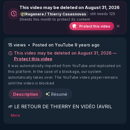
This video may be deleted on August 31, 2026
still needs 125
Regenere / Thierry Casasnovas
Shields this month to protect its content
Protect this video
15 views
Posted on YouTube 9 years ago
This video may be deleted on August 31, 2026 —
Protect this video
It was automatically imported from YouTube and replicated on
this platform.
In the case of a blockage, our system
automatically takes over. The YouTube video player remains
until the video is blocked.
Description
Résumé
🌱 LE RETOUR DE THIERRY EN VIDÉO (AVRIL 
2022)!

More
Découvrez la saison 2 des vidéos sur le nouveau 