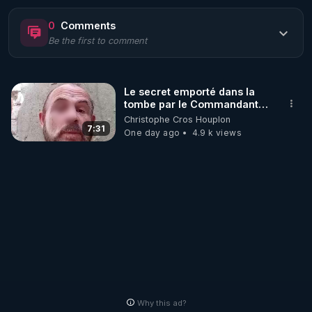
https://www.rgnr.fr/presentation.html
0
Comments
Be the first to comment
🌱 LE MAGAZINE RÉGÉNÈRE 

http://rgnr.li/ymag
Le secret emporté dans la
tombe par le Commandant
🌱 LA BOUTIQUE DU MAGAZINE

Cousteau le 25 juin 1997
Christophe Cros Houplon
Pour obtenir les anciens numéros que vous avez 
7:31
One day ago
4.9 k views
https://boutique.magazine-regenere.fr/
🌱 FIL TELEGRAM

Écoutez les podcasts gratuits de Thierry et les 
https://t.me/rgnr_fr
🌱 FACEBOOK

Why this ad?
http://rgnr.li/facebook