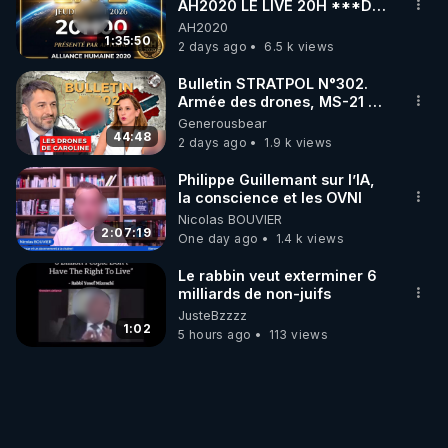
AH2020 LE LIVE 20H ***DU
06/08/2026***
AH2020
1:35:50
2 days ago
6.5 k views
Bulletin STRATPOL N°302.
Armée des drones, MS-21 en
série, missiles coréens.
Generousbear
07.08.2026.
44:48
2 days ago
1.9 k views
Philippe Guillemant sur l’IA,
la conscience et les OVNI
Nicolas BOUVIER
2:07:19
One day ago
1.4 k views
Le rabbin veut exterminer 6
milliards de non-juifs
JusteBzzzz
1:02
5 hours ago
113 views