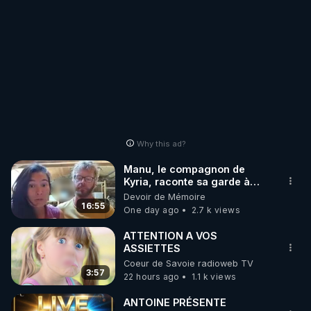
Why this ad?
Manu, le compagnon de
Kyria, raconte sa garde à
vue musclée. PARTAGEZ!
Devoir de Mémoire
16:55
One day ago
2.7 k views
ATTENTION A VOS
ASSIETTES
Coeur de Savoie radioweb TV
3:57
22 hours ago
1.1 k views
ANTOINE PRÉSENTE