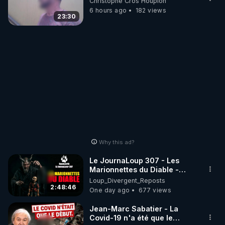
Christophe Cros Houplon
6 hours ago
182 views
23:30
Why this ad?
Le JournaLoup 307 - Les
Marionnettes du Diable -
Loup Divergent 2026.08.07
Loup_Divergent_Reposts
2:48:46
One day ago
677 views
Jean-Marc Sabatier - La
Covid-19 n'a été que le