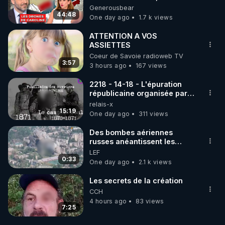
série, missiles coréens.
Generousbear
07.08.2026.
44:48
One day ago
1.7 k views
ATTENTION A VOS
ASSIETTES
Coeur de Savoie radioweb TV
3:57
3 hours ago
167 views
2218 - 14-18 - L'épuration
républicaine organisée par
les frères de la truelle
relais-x
15:19
One day ago
311 views
Des bombes aériennes
russes anéantissent les
centres de contrôle de
LEF
drones de 3 brigades
0:33
One day ago
2.1 k views
ukrainienne
Les secrets de la création
CCH
4 hours ago
83 views
7:25