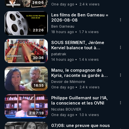
jusqu où auront-t-il ?
26:06
One day ago
2.4 k views
code : REGENERE10

Les films de Ben Garneau =
▶ 30 jours gratuit sur l’application de méditation et 
2026-08-08
Ben Garneau
de bien-être ENVOL :

23:26
18 hours ago
1.7 k views
Rendez-vous sur 
https://www.envol.app/code
 avec 
le code : REGENERE
SOUS SERMENT, Jérôme
Kerviel balance tout à
l'Assemblée !
patatrak
30:36
14 hours ago
1.4 k views
Manu, le compagnon de
Kyria, raconte sa garde à
vue musclée. PARTAGEZ!
Devoir de Mémoire
16:55
One day ago
2.4 k views
Philippe Guillemant sur l’IA,
la conscience et les OVNI
Nicolas BOUVIER
2:07:19
One day ago
1.0 k views
07/08: une preuve que nous