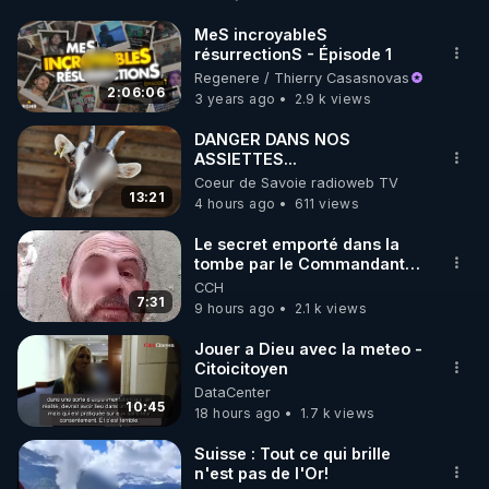
http://rgnr.li/facebook
MeS incroyableS
résurrectionS - Épisode 1
🌱 INSTAGRAM

Regenere / Thierry Casasnovas
2:06:06
3 years ago
2.9 k views
https://www.instagram.com/rdlr_thierrycasasnovas/
http://rgnr.li/instagram
DANGER DANS NOS
ASSIETTES...
Coeur de Savoie radioweb TV
🌱 LA NEWSLETTER

13:21
4 hours ago
611 views
Pour ne pas rater l’actualité RGNR (stages, 
Le secret emporté dans la
tombe par le Commandant
http://rgnr.li/news
Cousteau le 25 juin 1997
CCH
7:31
9 hours ago
2.1 k views
🌱 VIDÉOS NON CENSURÉES SUR ODYSEE 

Toutes les vidéos Youtube sont aussi sur la 
Jouer a Dieu avec la meteo -
Citoicitoyen
DataCenter
http://rgnr.li/odysee
10:45
18 hours ago
1.7 k views
🌱 LES STAGES EN PRÉSENTIEL

Suisse : Tout ce qui brille
n'est pas de l'Or!