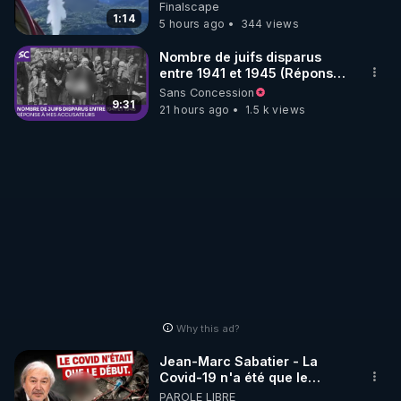
Finalscape
http://rgnr.li/stages
1:14
5 hours ago
344 views
_________

Nombre de juifs disparus
entre 1941 et 1945 (Réponse
à mes accusateurs)
Sans Concession
LES CODES PROMO DES PARTENAIRES

9:31
21 hours ago
1.5 k views
▶ 10 % de réduction sur toute la boutique 
WARMCOOK (Kuvings) : 

Rendez-vous sur : 
http://rgnr.li/warmcook
 avec le 
code : REGENERE10

▶ 10 % de réduction sur une sélection de produits 
de la boutique VIDYA : 

Rendez-vous sur : 
http://rgnr.li/vidya
 avec le code : 
REGENERE10

Why this ad?
▶ 10 % de réduction sur les extracteurs de la 
Jean-Marc Sabatier - La
marque SANA : 

Covid-19 n'a été que le
début - L'ARNm & l'ARNm-aa
PAROLE LIBRE
Rendez-vous sur 
http://rgnr.li/lechoubrave
 avec le 