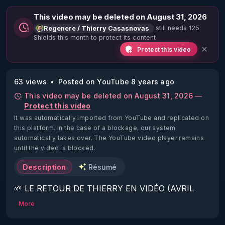
This video may be deleted on August 31, 2026
still needs 125
Regenere / Thierry Casasnovas
Shields this month to protect its content
Protect this video
63 views
Posted on YouTube 8 years ago
This video may be deleted on August 31, 2026 —
Protect this video
It was automatically imported from YouTube and replicated on
this platform.
In the case of a blockage, our system
automatically takes over. The YouTube video player remains
until the video is blocked.
Description
Résumé
🌱 LE RETOUR DE THIERRY EN VIDÉO (AVRIL 
2022)!

More
Découvrez la saison 2 des vidéos sur le nouveau 