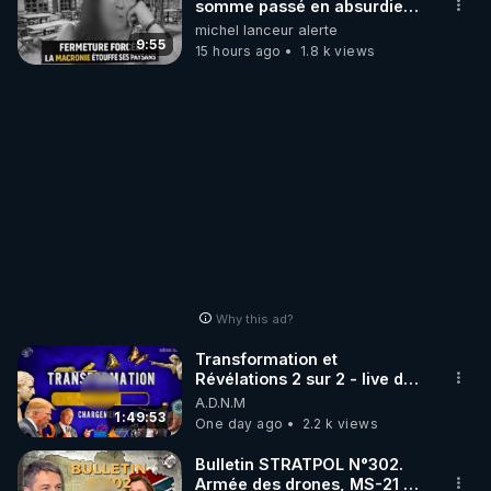
somme passé en absurdie
une dictature qui veut faire
michel lanceur alerte
taire ses opposant !
9:55
15 hours ago
1.8 k views
Why this ad?
Transformation et
Révélations 2 sur 2 - live du
07/08/26
A.D.N.M
1:49:53
One day ago
2.2 k views
Bulletin STRATPOL N°302.
Armée des drones, MS-21 en