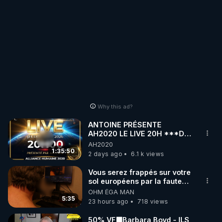
Why this ad?
ANTOINE PRÉSENTE
AH2020 LE LIVE 20H ***DU
06/08/2026***
AH2020
1:35:50
2 days ago
6.1 k views
Vous serez frappés sur votre
sol européens par la faute
des dirigeants qui s'en
OHM ÉGA MAN
mettent dans le nez
5:35
23 hours ago
718 views
50% VF🟩Barbara Boyd - ILS