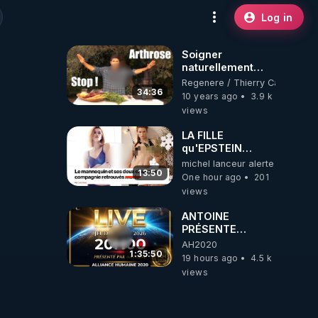
Log in
Soigner
naturellement
l'arthrose ? + le
Regenere / Thierry Casasnova
"jus des
34:36
10 years ago
3.9 k
cartilages"
views
LA FILLE
qu'EPSTEIN
VOULAIT CACHER
michel lanceur alerte
13:50
One hour ago
201
views
ANTOINE
PRÉSENTE
AH2020 LE LIVE
AH2020
20H ***DU
1:35:50
19 hours ago
4.5 k
06/08/2026***
views