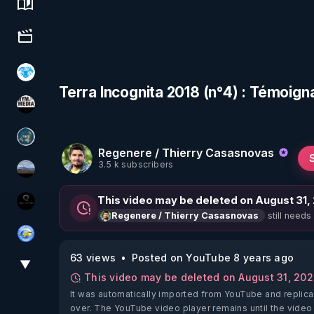
Science, history & spirituality
Culture, media & entertainment
A.D.N.M
Terra Incognita 2018 (n°4) : Témoig
HYM.MEDIA
Réinformation sur le monde
Regenere / Thierry Casasnovas
3.5 k subscribers
michel lanceur alerte
This video may be deleted on August 31,
La vérité
still needs
Regenere / Thierry Casasnovas
Tonton Posture Débrief
63 views
Posted on YouTube 8 years ago
▼
View More
This video may be deleted on August 31, 20
It was automatically imported from YouTube and replica
over. The YouTube video player remains until the video