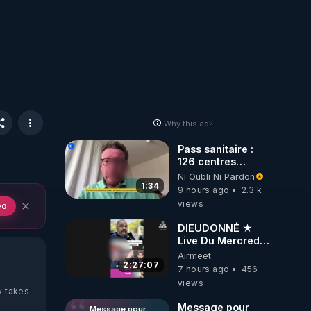
Why this ad?
Pass sanitaire :
126 centres
commerciaux
Ni Oubli Ni Pardon
concernés par
1:34
9 hours ago
2.3 k
l'obligation dans
views
eo
toute la France
DIEUDONNÉ ★
Live Du Mercredi
5 Août 2026
Airmeet
2:27:07
7 hours ago
456
views
y takes
Message pour
Message pour