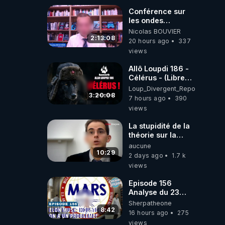
Conférence sur
les ondes
électromagnétiques
Nicolas BOUVIER
par Grégoire
2:13:08
20 hours ago
337
Caustru et Bart de
views
Wever !
Allô Loupdi 186 -
Célérus - (Libre
Antenne) - Loup
Loup_Divergent_Reposts
Divergent
3:20:08
7 hours ago
390
2026.08.06
views
La stupidité de la
théorie sur la
responsabilité de
aucune
l’homme
10:29
2 days ago
1.7 k
concernant le
views
dioxyde de
carbone.
Episode 156
Analyse du 23
février 2025 Elon
Sherpatheone
Musk : Houston ,
8:42
16 hours ago
275
on a un problème
views