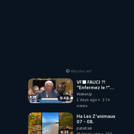
!
Why this ad?
VF🟩 FAUCI ?!
"Enfermez le !"
(Lock him up!) -
WakeUp
Quartz Traduction
9:48
2 days ago
2.1 k
views
Ha Les Z'animaux
07 - 08.
patatrak
4:35
16 hours ago
130