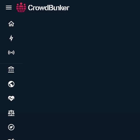
Current
Rushes
Live
Politics & institutions
World & geopolitics
Health, food & wellbeing
Society, justice & freedoms
Economy, environment & technology