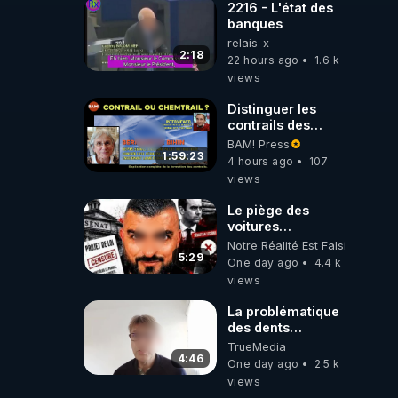
2216 - L'état des
banques
relais-x
2:18
22 hours ago
1.6 k
views
Distinguer les
contrails des
chemtrails par
BAM! Press
Bernadette Bihin
1:59:23
4 hours ago
107
views
Le piège des
voitures
électriques se
Notre Réalité Est Falsifiée Et F
referme sur les
5:29
One day ago
4.4 k
usagers !
views
La problématique
des dents
dévitalisées et
TrueMedia
des implants
4:46
One day ago
2.5 k
views