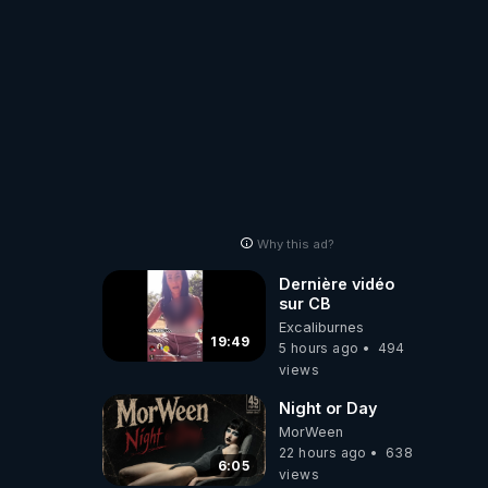
Why this ad?
Dernière vidéo
sur CB
Excaliburnes
19:49
5 hours ago
494
views
Night or Day
MorWeen
22 hours ago
638
6:05
views