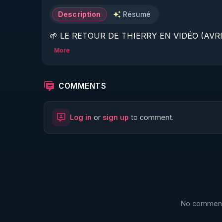
Description
Résumé
🌱 LE RETOUR DE THIERRY EN VIDÉO (AVRIL
More
https://www.rgnr.fr/presentation.html
🌱 LE MAGAZINE RÉGÉNÈRE 

COMMENTS
http://rgnr.li/ymag
Log in
or
sign up
to comment.
🌱 LA BOUTIQUE DU MAGAZINE

https://boutique.magazine-regenere.fr/
🌱 FIL TELEGRAM

https://t.me/rgnr_fr
No comments