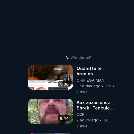
Why this ad?
Quand tu te
branles
bonhomme tu
OHM ÉGA MAN
émets des ondes
9:36
One day ago
3.5 k
ils ont juste omis
views
de t'expliquer
Aux zozos chez
Shrek : "encule
toi tout seul
CCH
espèce de mal
8:44
2 hours ago
66
polish"
views