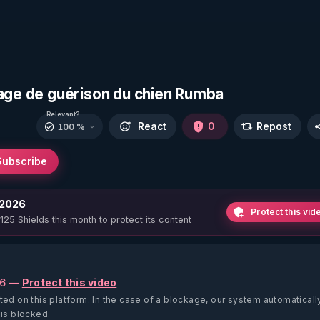
nage de guérison du chien Rumba
Relevant?
React
0
Repost
100 %
Subscribe
 2026
Protect this vid
 125 Shields this month to protect its content
26 —
Protect this video
ted on this platform.
In the case of a blockage, our system automaticall
 is blocked.