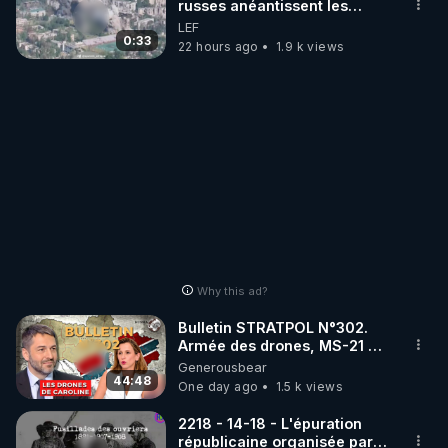
russes anéantissent les
centres de contrôle de
LEF
drones de 3 brigades
0:33
22 hours ago
1.9 k views
ukrainienne
Why this ad?
Bulletin STRATPOL N°302.
Armée des drones, MS-21 en
série, missiles coréens.
Generousbear
07.08.2026.
44:48
One day ago
1.5 k views
2218 - 14-18 - L'épuration
républicaine organisée par