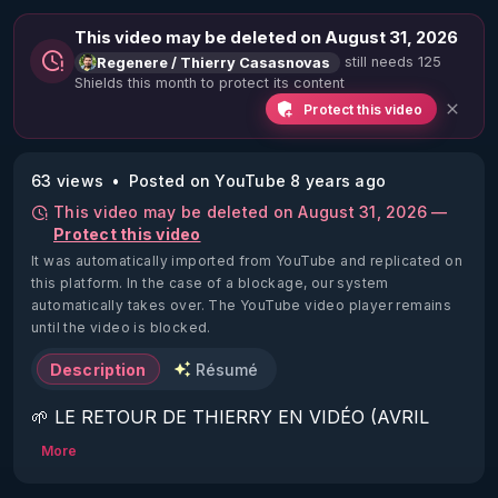
This video may be deleted on August 31, 2026
still needs 125
Regenere / Thierry Casasnovas
Shields this month to protect its content
Protect this video
63 views
Posted on YouTube 8 years ago
This video may be deleted on August 31, 2026 —
Protect this video
It was automatically imported from YouTube and replicated on
this platform.
In the case of a blockage, our system
automatically takes over. The YouTube video player remains
until the video is blocked.
Description
Résumé
🌱 LE RETOUR DE THIERRY EN VIDÉO (AVRIL 
2022)!

More
Découvrez la saison 2 des vidéos sur le nouveau 