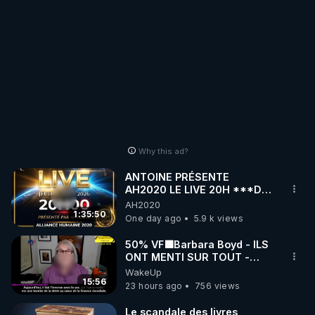
Why this ad?
ANTOINE PRÉSENTE
AH2020 LE LIVE 20H ***DU
06/08/2026***
AH2020
1:35:50
One day ago
5.9 k views
50% VF🟩Barbara Boyd - ILS
ONT MENTI SUR TOUT -
Jocelyne Traduction
WakeUp
15:56
23 hours ago
756 views
Le scandale des livres