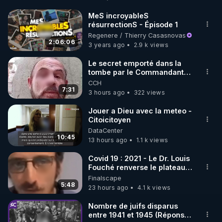
http://rgnr.li/facebook
MeS incroyableS
résurrectionS - Épisode 1
🌱 INSTAGRAM

Regenere / Thierry Casasnovas
2:06:06
3 years ago
2.9 k views
https://www.instagram.com/rdlr_thierrycasasnovas/
http://rgnr.li/instagram
Le secret emporté dans la
tombe par le Commandant
Cousteau le 25 juin 1997
CCH
🌱 LA NEWSLETTER

7:31
3 hours ago
322 views
Pour ne pas rater l’actualité RGNR (stages, 
Jouer a Dieu avec la meteo -
Citoicitoyen
http://rgnr.li/news
DataCenter
10:45
13 hours ago
1.1 k views
🌱 VIDÉOS NON CENSURÉES SUR ODYSEE 

Toutes les vidéos Youtube sont aussi sur la 
Covid 19 : 2021 - Le Dr. Louis
Fouché renverse le plateau
de CNews !
Finalscape
http://rgnr.li/odysee
5:48
23 hours ago
4.1 k views
🌱 LES STAGES EN PRÉSENTIEL

Nombre de juifs disparus
entre 1941 et 1945 (Réponse