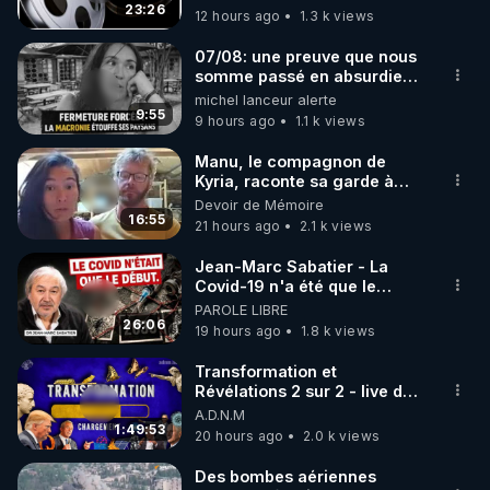
23:26
12 hours ago
1.3 k views
code : REGENERE10

07/08: une preuve que nous
▶ 30 jours gratuit sur l’application de méditation et 
somme passé en absurdie
une dictature qui veut faire
michel lanceur alerte
de bien-être ENVOL :

taire ses opposant !
9:55
9 hours ago
1.1 k views
Rendez-vous sur 
https://www.envol.app/code
 avec 
le code : REGENERE
Manu, le compagnon de
Kyria, raconte sa garde à
vue musclée. PARTAGEZ!
Devoir de Mémoire
16:55
21 hours ago
2.1 k views
Jean-Marc Sabatier - La
Covid-19 n'a été que le
début - L'ARNm & l'ARNm-aa
PAROLE LIBRE
jusqu où auront-t-il ?
26:06
19 hours ago
1.8 k views
Transformation et
Révélations 2 sur 2 - live du
07/08/26
A.D.N.M
1:49:53
20 hours ago
2.0 k views
Des bombes aériennes