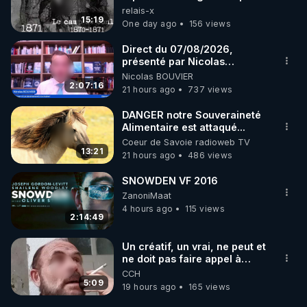
les frères de la truelle
relais-x
15:19
One day ago
156 views
Direct du 07/08/2026,
présenté par Nicolas
BOUVIER
Nicolas BOUVIER
2:07:16
21 hours ago
737 views
DANGER notre Souveraineté
Alimentaire est attaqué...
Coeur de Savoie radioweb TV
13:21
21 hours ago
486 views
SNOWDEN VF 2016
ZanoniMaat
4 hours ago
115 views
2:14:49
Un créatif, un vrai, ne peut et
ne doit pas faire appel à
l'intelligence artificielle
CCH
5:09
19 hours ago
165 views