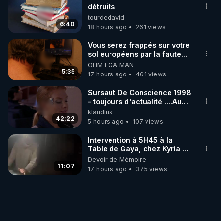
détruits
tourdedavid
6:40
18 hours ago
261 views
Vous serez frappés sur votre
sol européens par la faute
des dirigeants qui s'en
OHM ÉGA MAN
mettent dans le nez
5:35
17 hours ago
461 views
Sursaut De Conscience 1998
- toujours d'actualité ....Au
Dela Du Réel
klaudius
42:22
5 hours ago
107 views
Intervention à 5H45 à la
Table de Gaya, chez Kyria et
Manu. 6/08/2026 PARTAGEZ
Devoir de Mémoire
!
11:07
17 hours ago
375 views