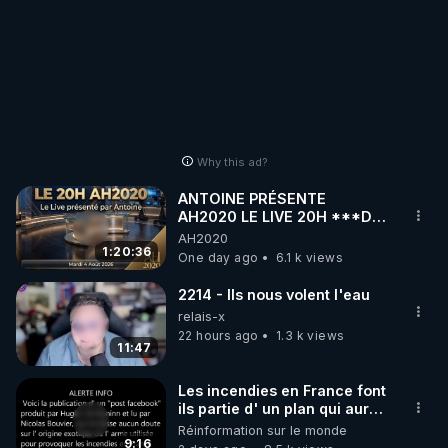
Why this ad?
ANTOINE PRÉSENTE
AH2020 LE LIVE 20H ***DU
04/08/2026*** 📷LE
AH2020
GRAND RÉVEIL EST EN
1:20:36
One day ago
6.1 k views
MARCHE 📷
2214 - Ils nous volent l'eau
relais-x
22 hours ago
1.3 k views
11:47
Les incendies en France font
ils partie d' un plan qui aurait
débuté le 11 septembre 2001
Réinformation sur le monde
?
9:16