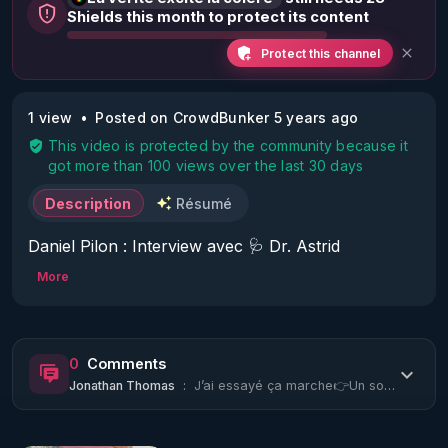
Shields this month to protect its content
Protect this channel
1 view
Posted on CrowdBunker 5 years ago
This video is protected by the community because it
got more than 100 views over the last 30 days
Description
Résumé
Daniel Pilon : Interview avec 🩺 Dr. Astrid 
Stuckelberger - 30 novembre 2021
More
0
Comments
Jonathan Thomas
:
J’ai essayé ça marche👉Un soignant m'a recommandé : docteur julien sur telegram ...