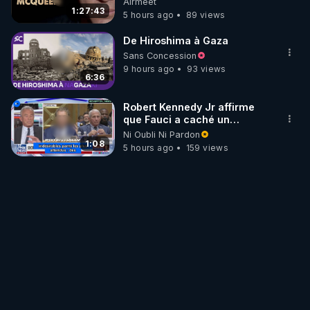
Airmeet
1:27:43
5 hours ago
89 views
De Hiroshima à Gaza
Sans Concession
9 hours ago
93 views
6:36
Robert Kennedy Jr affirme
que Fauci a caché un
infarctus pulmonaire
Ni Oubli Ni Pardon
survenu après sa
1:08
5 hours ago
159 views
vaccination