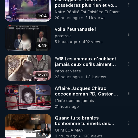
posséderez plus rien et vous
serez heureux !
Notre Réalité Est Falsifiée Et Fausse
1:04
20 hours ago
2.1 k views
voila l'euthanasie !
patatrak
5 hours ago
402 views
4:49
🐾💖 Les animaux n'oublient
jamais ceux qu'ils aiment…
🥹❤️
Infos et vérité
6:28
23 hours ago
1.3 k views
Affaire Jacques Chirac
cococainoman PD, Gaston
Flosse IDEM, les barbouses,
L'info comme jamais
mort du journaliste Jean-
21 hours ago
Pascal Couraud dit JPK par
la mafai et frère la truelle !
Quand tu te branles
😒🤢😡
bonhomme tu émets des
https://odysee.com/@anonyme:d3/C
ondes ils ont juste omis de
OHM ÉGA MAN
journaliste-
t'expliquer
9:36
3 hours ago
193 views