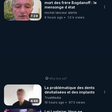
mort des frère Bogdanoff : le
mensonge d état
michel lanceur alerte
7:28
6 hours ago
1.0 k views
Why this ad?
La problématique des dents
dévitalisées et des implants
TrueMedia
4:46
16 hours ago
973 views
Loi Lagleize: Vous ne