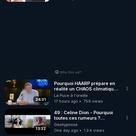
enqu%C3%AAtait-sur-
l%27Etat-fran%C3%A7ais.-
Puis-il-a-disparu:5
Why this ad?
Pourquoi HAARP prépare en
réalité un CHAOS climatique,
on répond
La Puce à l'oreille
34:31
17 hours ago
759 views
49 : Celine Dion - Pourquoi
toutes ces rumeurs ?
Enquête sous hypnose
Geohypnose
13:32
One day ago
1.3 k views