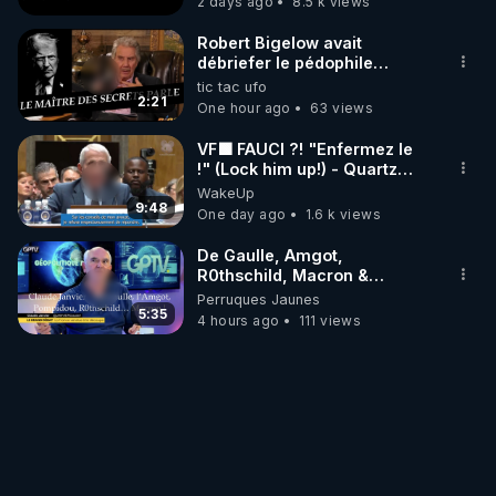
2 days ago
8.5 k views
Robert Bigelow avait
débriefer le pédophile
génocidaire de donald j
tic tac ufo
trump
2:21
One hour ago
63 views
VF🟩 FAUCI ?! "Enfermez le
!" (Lock him up!) - Quartz
Traduction
WakeUp
9:48
One day ago
1.6 k views
De Gaulle, Amgot,
R0thschild, Macron &
Pompidou… Macron Claude
Perruques Jaunes
Janvier, GPTV, 18 X 2024
5:35
4 hours ago
111 views