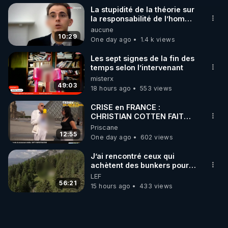
La stupidité de la théorie sur
la responsabilité de l’homme
concernant le dioxyde de
aucune
carbone.
10:29
One day ago
1.4 k views
Les sept signes de la fin des
temps selon l’intervenant
misterx
49:03
18 hours ago
553 views
CRISE en FRANCE :
CHRISTIAN COTTEN FAIT
une étrange découverte
Priscane
12:55
One day ago
602 views
J’ai rencontré ceux qui
achètent des bunkers pour
survivre à la fin du monde
LEF
56:21
15 hours ago
433 views