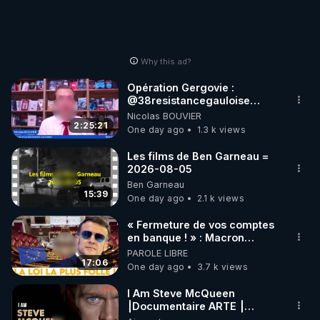
Why this ad?
Opération Gergovie :
‪@38resistancegauloise‬
‪@MarionSigautOfficiel‬
Nicolas BOUVIER
‪@gladysriifard5710‬ Laëtitia
2:25:21
One day ago
1.3 k views
Les films de Ben Garneau =
2026-08-05
Ben Garneau
15:39
One day ago
2.1 k views
« Fermeture de vos comptes
en banque ! » : Macron
impose une loi folle !
PAROLE LIBRE
17:06
One day ago
3.7 k views
I Am Steve McQueen
⎮Documentaire ARTE ⎮
Cinema