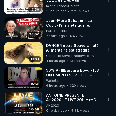
marque SANA : 

VOULAIT CACHER
michel lanceur alerte
Rendez-vous sur 
http://rgnr.li/lechoubrave
 avec le 
13:50
10 hours ago
2.2 k views
code : REGENERE10

Jean-Marc Sabatier - La
▶ 30 jours gratuit sur l’application de méditation et 
Covid-19 n'a été que le
début - L'ARN messager
PAROLE LIBRE
de bien-être ENVOL :

jusqu où ira-t-il ?
26:06
2 hours ago
124 views
Rendez-vous sur 
https://www.envol.app/code
 avec 
le code : REGENERE
DANGER notre Souveraineté
Alimentaire est attaqué...
Coeur de Savoie radioweb TV
13:21
4 hours ago
134 views
50% VF🟩Barbara Boyd - ILS
ONT MENTI SUR TOUT -
Jocelyne Traduction
WakeUp
15:56
6 hours ago
320 views
ANTOINE PRÉSENTE
AH2020 LE LIVE 20H ***DU
06/08/2026***
AH2020
1:35:50
One day ago
5.3 k views