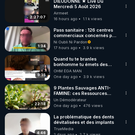
DIEUDONNÉ ★ Live Du
Mercredi 5 Août 2026
Airmeet
2:27:07
16 hours ago
1.1 k views
Pass sanitaire : 126 centres
commerciaux concernés par
l'obligation dans toute la
Ni Oubli Ni Pardon
France
1:34
17 hours ago
3.9 k views
Quand tu te branles
bonhomme tu émets des
ondes ils ont juste omis de
OHM ÉGA MAN
t'expliquer
9:35
One day ago
3.9 k views
9 Plantes Sauvages ANTI-
FAMINE: ces Ressources
NUTRITIVES&MéDICINALES"gratuite
Un Démodérateur
JARDIN&des Haies
22:18
One day ago
476 views
La problématique des dents
dévitalisées et des implants
TrueMedia
4:46
2 days ago
2.7 k views