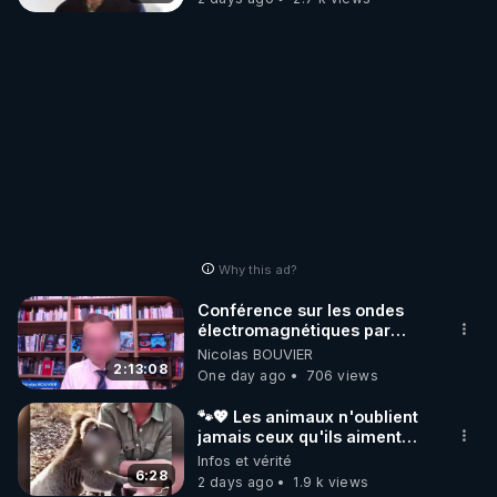
Why this ad?
Conférence sur les ondes
électromagnétiques par
Grégoire Caustru et Bart de
Nicolas BOUVIER
Wever !
2:13:08
One day ago
706 views
🐾💖 Les animaux n'oublient
jamais ceux qu'ils aiment…
🥹❤️
Infos et vérité
6:28
2 days ago
1.9 k views