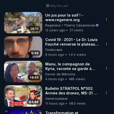
Why this ad?
http://rgnr.li/facebook
Un jus pour la soif ! -
www.regenere.org
🌱 INSTAGRAM

Regenere / Thierry Casasnovas
16:11
12 years ago
21 views
https://www.instagram.com/rdlr_thierrycasasnovas/
http://rgnr.li/instagram
Covid 19 : 2021 - Le Dr. Louis
Fouché renverse le plateau
de CNews !
Finalscape
🌱 LA NEWSLETTER

5:48
6 hours ago
1.4 k views
Pour ne pas rater l’actualité RGNR (stages, 
Manu, le compagnon de
Kyria, raconte sa garde à
http://rgnr.li/news
vue musclée. PARTAGEZ!
Devoir de Mémoire
16:55
4 hours ago
485 views
🌱 VIDÉOS NON CENSURÉES SUR ODYSEE 

Toutes les vidéos Youtube sont aussi sur la 
Bulletin STRATPOL N°302.
Armée des drones, MS-21 en
série, missiles coréens.
Generousbear
http://rgnr.li/odysee
07.08.2026.
44:48
11 hours ago
983 views
🌱 LES STAGES EN PRÉSENTIEL

Transformation et