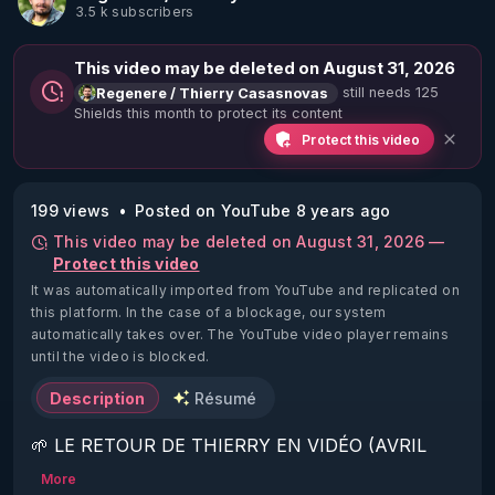
3.5 k subscribers
This video may be deleted on August 31, 2026
still needs 125
Regenere / Thierry Casasnovas
Shields this month to protect its content
Protect this video
199 views
Posted on YouTube 8 years ago
This video may be deleted on August 31, 2026 —
Protect this video
It was automatically imported from YouTube and replicated on
this platform.
In the case of a blockage, our system
automatically takes over. The YouTube video player remains
until the video is blocked.
Description
Résumé
🌱 LE RETOUR DE THIERRY EN VIDÉO (AVRIL 
2022)!

More