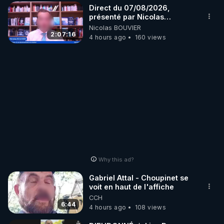
Direct du 07/08/2026,
présenté par Nicolas
BOUVIER
Nicolas BOUVIER
2:07:16
4 hours ago
160 views
Why this ad?
Gabriel Attal - Choupinet se
voit en haut de l'affiche
CCH
6:44
4 hours ago
108 views