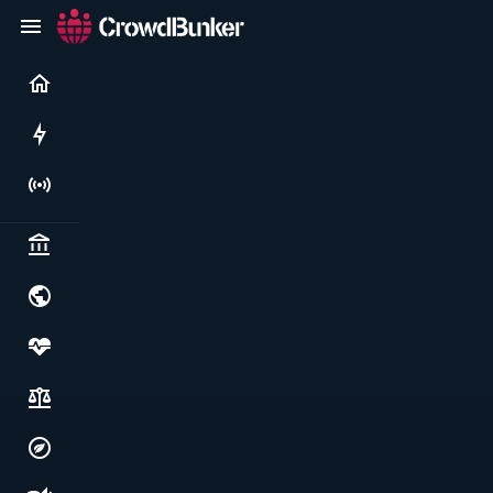
Current
Rushes
Live
Politics & institutions
World & geopolitics
Health, food & wellbeing
Society, justice & freedoms
Economy, environment & technology