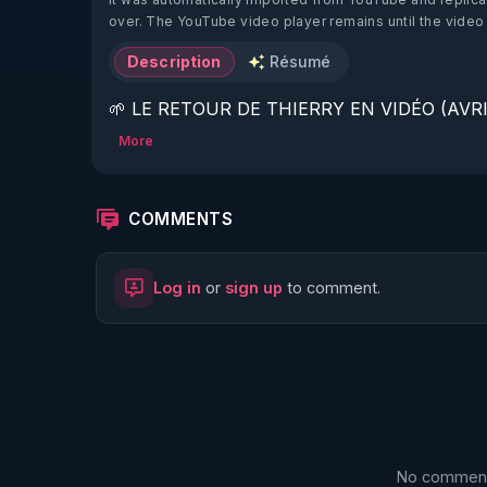
over. The YouTube video player remains until the video
Description
Résumé
🌱 LE RETOUR DE THIERRY EN VIDÉO (AVRIL
More
https://www.rgnr.fr/presentation.html
🌱 LE MAGAZINE RÉGÉNÈRE 

COMMENTS
http://rgnr.li/ymag
Log in
or
sign up
to comment.
🌱 LA BOUTIQUE DU MAGAZINE

https://boutique.magazine-regenere.fr/
🌱 FIL TELEGRAM

https://t.me/rgnr_fr
No comments