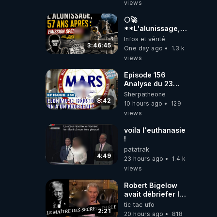
views
🌕🚀
**L'alunissage,
57 ans après :
Infos et vérité
Émission spéciale
3:46:45
One day ago
1.3 k
avec John Doe
views
!** 👨 🚀✨
Episode 156
Analyse du 23
février 2025 Elon
Sherpatheone
Musk : Houston ,
8:42
10 hours ago
129
on a un problème
views
!
voila l'euthanasie
!
patatrak
4:49
23 hours ago
1.4 k
views
Robert Bigelow
avait débriefer le
pédophile
tic tac ufo
génocidaire de
2:21
20 hours ago
818