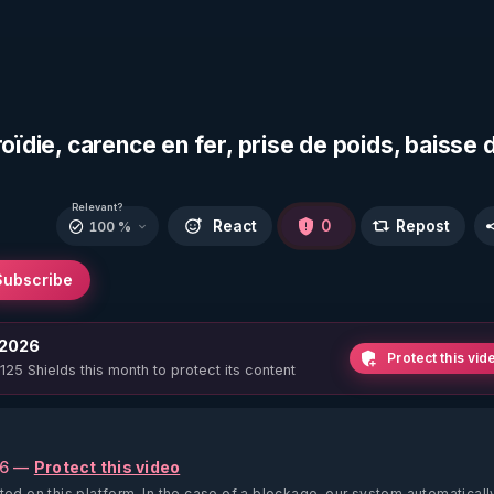
oïdie, carence en fer, prise de poids, baisse 
Relevant?
React
0
Repost
100 %
Subscribe
 2026
Protect this vid
 125 Shields this month to protect its content
26 —
Protect this video
ted on this platform.
In the case of a blockage, our system automaticall