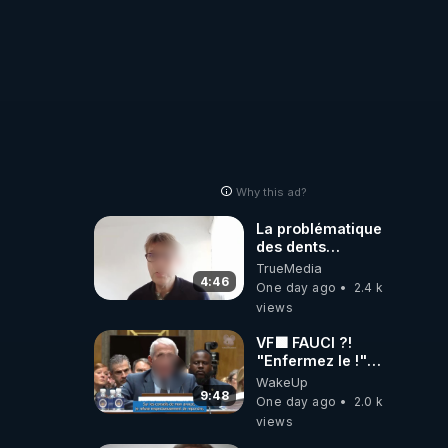
Why this ad?
La problématique
des dents
dévitalisées et
TrueMedia
des implants
4:46
One day ago
2.4 k
views
VF🟩 FAUCI ?!
"Enfermez le !"
(Lock him up!) -
WakeUp
Quartz Traduction
9:48
One day ago
2.0 k
views