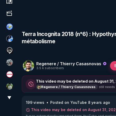
Science, history & spirituality
Culture, media & entertainment
Tonton Posture Débrief
Terra Incognita 2018 (n°6) : Hypothyr
métabolisme
Chercheur de vérité
Notre Réalité Est Falsifiée Et Fausse
Regenere / Thierry Casasnovas
Ben Garneau
3.5 k subscribers
Magazine Nexus
This video may be deleted on August 31,
still needs
Regenere / Thierry Casasnovas
Sonmi-877
▼
View More
199 views
Posted on YouTube 8 years ago
This video may be deleted on August 31, 20
It was automatically imported from YouTube and replica