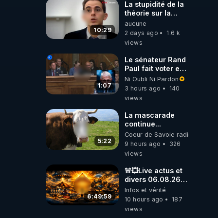
La stupidité de la
théorie sur la
responsabilité de
aucune
l’homme
10:29
2 days ago
1.6 k
concernant le
views
dioxyde de
carbone.
Le sénateur Rand
Paul fait voter en
commission
Ni Oubli Ni Pardon
l'outrage au
1:07
3 hours ago
140
Congrès contre
views
Anthony Fauci
La mascarade
continue...
Coeur de Savoie radioweb TV
5:22
9 hours ago
326
views
🚨💥Live actus et
divers 06.08.26💥
🚨
Infos et vérité
6:49:59
10 hours ago
187
views