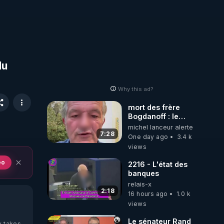
du
Why this ad?
mort des frère
Bogdanoff : le
mensonge d état
michel lanceur alerte
7:28
One day ago
3.4 k
views
eo
2216 - L'état des
banques
relais-x
2:18
16 hours ago
1.0 k
views
Le sénateur Rand
y takes