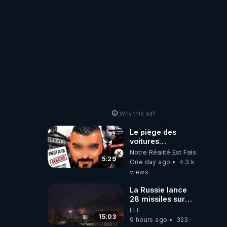
Why this ad?
Le piège des
voitures
électriques se
Notre Réalité Est Falsifiée Et F
referme sur les
5:29
One day ago
4.3 k
usagers !
views
La Russie lance
28 missiles sur
Kiev, l'attaque
LEF
révèle la faiblesse
15:03
9 hours ago
323
de Kiev