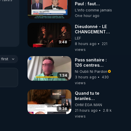
Paul : faut
convoquer la
L'info comme jamais
troupes à Fauci
One hour ago
puis Bille gates,
famille eugéniste
Dieudonné - LE
de le 18 siecle ! 😒
CHANGEMENT
🤢😡
C'EST
LEF
https://odysee.com/@ano
MAINTENANT
3:48
8 hours ago
221
views
first
Pass sanitaire :
126 centres
commerciaux
Ni Oubli Ni Pardon
concernés par
1:34
3 hours ago
430
l'obligation dans
views
toute la France
Quand tu te
branles
bonhomme tu
OHM ÉGA MAN
émets des ondes
9:36
21 hours ago
2.8 k
ils ont juste omis
views
de t'expliquer