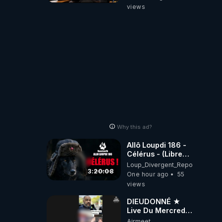
donald j trump
views
Why this ad?
Allô Loupdi 186 -
Célérus - (Libre
Antenne) - Loup
Loup_Divergent_Reposts
Divergent
3:20:08
One hour ago
55
2026.08.06
views
DIEUDONNÉ ★
Live Du Mercredi
5 Août 2026
Airmeet