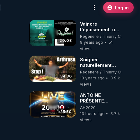
Log in
Vaincre
l'épuisement, un
plan radical en 20
Regenere / Thierry Casasnova
minutes ! -
20:03
9 years ago
51
www.regenere.org
views
Soigner
naturellement
l'arthrose ? + le
Regenere / Thierry Casasnova
"jus des
34:36
10 years ago
3.9 k
cartilages"
views
ANTOINE
PRÉSENTE
AH2020 LE LIVE
AH2020
20H ***DU
1:35:50
13 hours ago
3.7 k
06/08/2026***
views