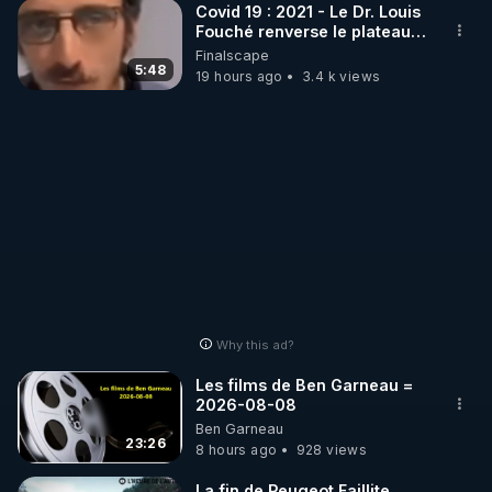
Covid 19 : 2021 - Le Dr. Louis
Fouché renverse le plateau
de CNews !
Finalscape
5:48
19 hours ago
3.4 k views
Why this ad?
Les films de Ben Garneau =
2026-08-08
Ben Garneau
23:26
8 hours ago
928 views
La fin de Peugeot Faillite