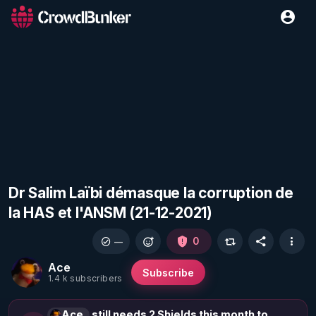
Dr Salim Laïbi démasque la corruption de
la HAS et l'ANSM (21-12-2021)
0
—
Ace
Subscribe
1.4 k subscribers
Ace
still needs 2 Shields this month to