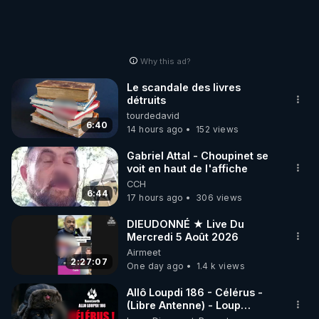
Why this ad?
Le scandale des livres
détruits
tourdedavid
6:40
14 hours ago
152 views
Gabriel Attal - Choupinet se
voit en haut de l'affiche
CCH
6:44
17 hours ago
306 views
DIEUDONNÉ ★ Live Du
Mercredi 5 Août 2026
Airmeet
2:27:07
One day ago
1.4 k views
Allô Loupdi 186 - Célérus -
(Libre Antenne) - Loup
Divergent 2026.08.06