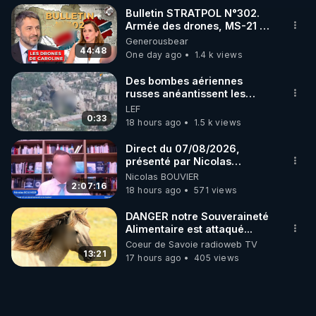
Bulletin STRATPOL N°302.
Armée des drones, MS-21 en
série, missiles coréens.
Generousbear
07.08.2026.
44:48
One day ago
1.4 k views
Des bombes aériennes
russes anéantissent les
centres de contrôle de
LEF
drones de 3 brigades
0:33
18 hours ago
1.5 k views
ukrainienne
Direct du 07/08/2026,
présenté par Nicolas
BOUVIER
Nicolas BOUVIER
2:07:16
18 hours ago
571 views
DANGER notre Souveraineté
Alimentaire est attaqué...
Coeur de Savoie radioweb TV
13:21
17 hours ago
405 views