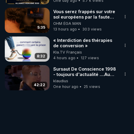
One day ago
5.7 k views
Vous serez frappés sur votre
sol européens par la faute
des dirigeants qui s'en
OHM ÉGA MAN
mettent dans le nez
5:35
13 hours ago
303 views
« Interdiction des thérapies
de conversion »
Kla.TV Français
8:32
4 hours ago
127 views
Sursaut De Conscience 1998
- toujours d'actualité ....Au
Dela Du Réel
klaudius
42:22
One hour ago
25 views