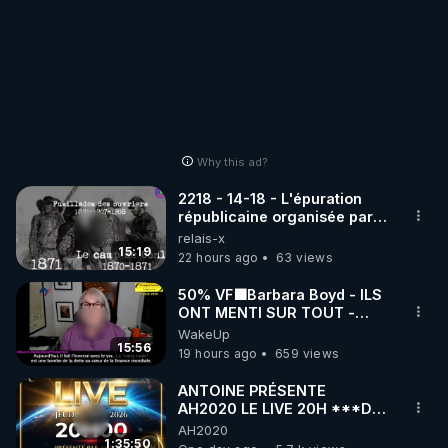
Why this ad?
2218 - 14-18 - L'épuration
républicaine organisée par
les frères de la truelle
relais-x
15:19
22 hours ago
63 views
50% VF🟩Barbara Boyd - ILS
ONT MENTI SUR TOUT -
Jocelyne Traduction
WakeUp
15:56
19 hours ago
659 views
ANTOINE PRÉSENTE
AH2020 LE LIVE 20H ***DU
06/08/2026***
AH2020
1:35:50