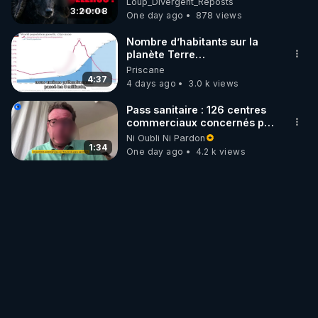
Loup_Divergent_Reposts
3:20:08
One day ago
878 views
Nombre d’habitants sur la
planète Terre…
Priscane
4:37
4 days ago
3.0 k views
Pass sanitaire : 126 centres
commerciaux concernés par
l'obligation dans toute la
Ni Oubli Ni Pardon
France
1:34
One day ago
4.2 k views