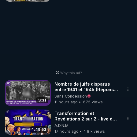
Why this ad?
Nombre de juifs disparus
entre 1941 et 1945 (Réponse
à mes accusateurs)
Sans Concession
9:31
11 hours ago
675 views
Transformation et
Révélations 2 sur 2 - live du
07/08/26
A.D.N.M
1:49:53
17 hours ago
1.8 k views