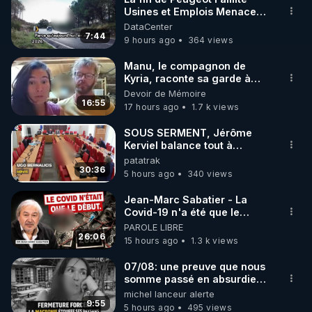
Usines et Emplois Menacees
- L'heure de l'auto
DataCenter
7:44
9 hours ago
364 views
Manu, le compagnon de
Kyria, raconte sa garde à
vue musclée. PARTAGEZ!
Devoir de Mémoire
16:55
17 hours ago
1.7 k views
SOUS SERMENT, Jérôme
Kerviel balance tout à
l'Assemblée !
patatrak
30:36
5 hours ago
340 views
Jean-Marc Sabatier - La
Covid-19 n'a été que le
début - L'ARNm & l'ARNm-aa
PAROLE LIBRE
jusqu où auront-t-il ?
26:06
15 hours ago
1.3 k views
07/08: une preuve que nous
somme passé en absurdie
une dictature qui veut faire
michel lanceur alerte
taire ses opposant !
9:55
5 hours ago
495 views