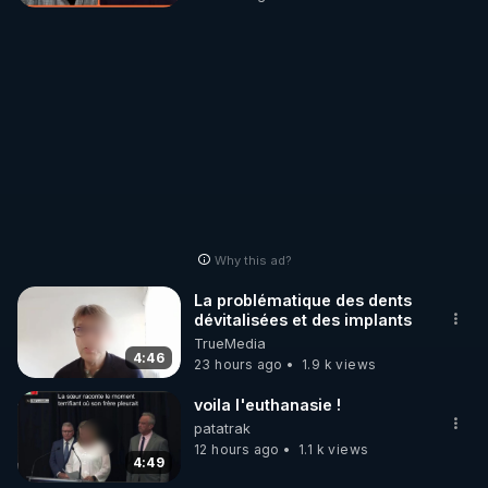
Why this ad?
La problématique des dents
dévitalisées et des implants
TrueMedia
4:46
23 hours ago
1.9 k views
voila l'euthanasie !
patatrak
12 hours ago
1.1 k views
4:49