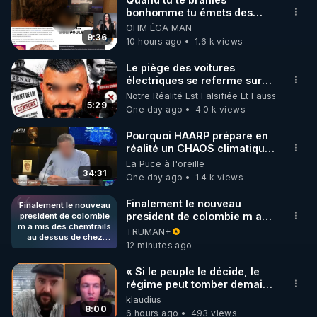
bonhomme tu émets des
ondes ils ont juste omis de
OHM ÉGA MAN
t'expliquer
9:36
10 hours ago
1.6 k views
Le piège des voitures
électriques se referme sur
les usagers !
Notre Réalité Est Falsifiée Et Fausse
5:29
One day ago
4.0 k views
Pourquoi HAARP prépare en
réalité un CHAOS climatique,
on répond
La Puce à l'oreille
34:31
One day ago
1.4 k views
Finalement le nouveau
Finalement le nouveau
president de colombie m a
president de colombie
m a mis des chemtrails
mis des chemtrails au
TRUMAN+
au dessus de chez
dessus de chez moi. Il n y en
12 minutes ago
moi. Il n y en avait
avait jamais avant.
jamais avant.
« Si le peuple le décide, le
régime peut tomber demain !
»
klaudius
8:00
6 hours ago
493 views