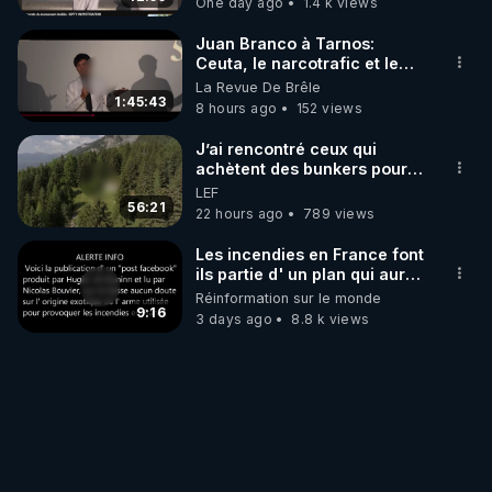
One day ago
1.4 k views
Juan Branco à Tarnos:
Ceuta, le narcotrafic et le
pouvoir en France
La Revue De Brêle
1:45:43
8 hours ago
152 views
J’ai rencontré ceux qui
achètent des bunkers pour
survivre à la fin du monde
LEF
56:21
22 hours ago
789 views
Les incendies en France font
ils partie d' un plan qui aurait
débuté le 11 septembre 2001
Réinformation sur le monde
?
9:16
3 days ago
8.8 k views