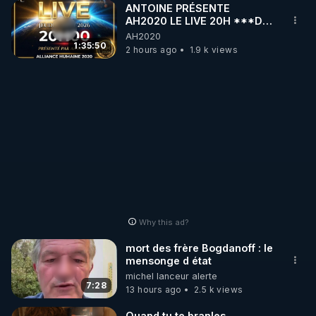
ANTOINE PRÉSENTE
AH2020 LE LIVE 20H ***DU
06/08/2026***
AH2020
1:35:50
2 hours ago
1.9 k views
Why this ad?
mort des frère Bogdanoff : le
mensonge d état
michel lanceur alerte
7:28
13 hours ago
2.5 k views
Quand tu te branles