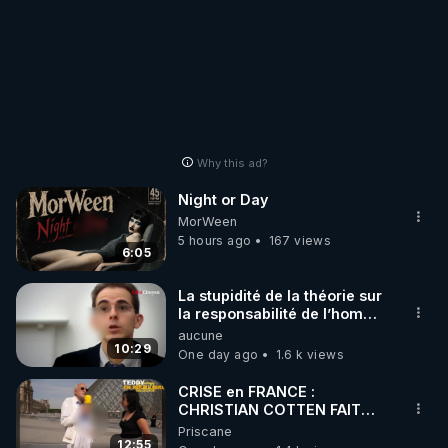
Why this ad?
Night or Day
MorWeen
5 hours ago
167 views
6:05
La stupidité de la théorie sur
la responsabilité de l’homme
concernant le dioxyde de
aucune
carbone.
10:29
One day ago
1.6 k views
CRISE en FRANCE :
CHRISTIAN COTTEN FAIT
une étrange découverte
Priscane
12:55