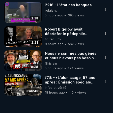
2216 - L'état des banques
relais-x
5 hours ago
395 views
2:18
Robert Bigelow avait
débriefer le pédophile
génocidaire de donald j
tic tac ufo
trump
2:21
9 hours ago
562 views
Nous ne sommes pas gênés
et nous n’avons pas besoin
de nous excuser ! #jw
Ghislain
#jehovah #collegecentral
18:30
5 hours ago
224 views
🌕🚀 **L'alunissage, 57 ans
après : Émission spéciale
avec John Doe !** 👨 🚀✨
Infos et vérité
3:46:45
18 hours ago
1.0 k views