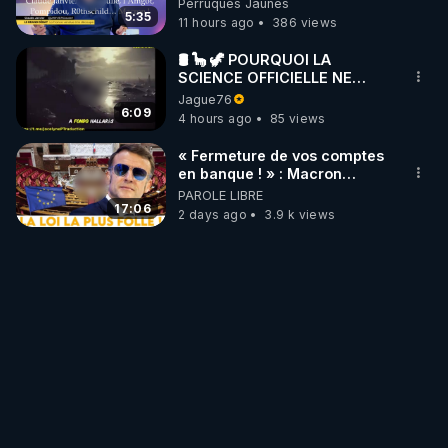
Perruques Jaunes
Janvier, GPTV, 18 X 2024
5:35
11 hours ago
386 views
🛢 🦕 🦖 POURQUOI LA
SCIENCE OFFICIELLE NE
CONNAÎT-ELLE PAS LA VRAIE
Jague76
ORIGINE DU PÉTROLE ?
6:09
4 hours ago
85 views
« Fermeture de vos comptes
en banque ! » : Macron
impose une loi folle !
PAROLE LIBRE
17:06
2 days ago
3.9 k views