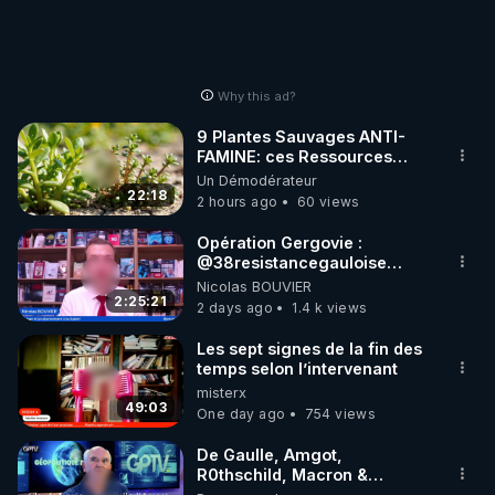
Why this ad?
9 Plantes Sauvages ANTI-
FAMINE: ces Ressources
NUTRITIVES&MéDICINALES"gratuite
Un Démodérateur
JARDIN&des Haies
22:18
2 hours ago
60 views
Opération Gergovie :
‪@38resistancegauloise‬
‪@MarionSigautOfficiel‬
Nicolas BOUVIER
‪@gladysriifard5710‬ Laëtitia
2:25:21
2 days ago
1.4 k views
Les sept signes de la fin des
temps selon l’intervenant
misterx
49:03
One day ago
754 views
De Gaulle, Amgot,
R0thschild, Macron &
Pompidou… Macron Claude