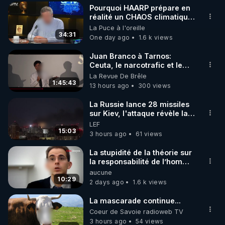
Pourquoi HAARP prépare en
▶ 30 jours gratuit sur l’application de méditation et 
réalité un CHAOS climatique,
on répond
La Puce à l'oreille
de bien-être ENVOL :

34:31
One day ago
1.6 k views
Rendez-vous sur 
https://www.envol.app/code
 avec 
le code : REGENERE
Juan Branco à Tarnos:
Ceuta, le narcotrafic et le
pouvoir en France
La Revue De Brêle
1:45:43
13 hours ago
300 views
La Russie lance 28 missiles
sur Kiev, l'attaque révèle la
faiblesse de Kiev
LEF
15:03
3 hours ago
61 views
La stupidité de la théorie sur
la responsabilité de l’homme
concernant le dioxyde de
aucune
carbone.
10:29
2 days ago
1.6 k views
La mascarade continue...
Coeur de Savoie radioweb TV
3 hours ago
54 views