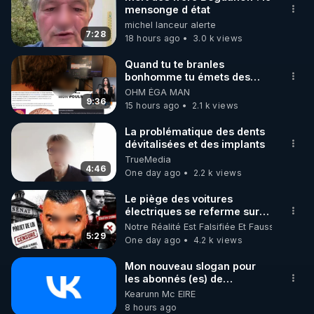
mensonge d état
🌱 INSTAGRAM

michel lanceur alerte
7:28
18 hours ago
3.0 k views
https://www.instagram.com/rdlr_thierrycasasnovas/
http://rgnr.li/instagram
Quand tu te branles
bonhomme tu émets des
ondes ils ont juste omis de
OHM ÉGA MAN
🌱 LA NEWSLETTER

t'expliquer
9:36
15 hours ago
2.1 k views
Pour ne pas rater l’actualité RGNR (stages, 
La problématique des dents
dévitalisées et des implants
http://rgnr.li/news
TrueMedia
4:46
One day ago
2.2 k views
🌱 VIDÉOS NON CENSURÉES SUR ODYSEE 

Toutes les vidéos Youtube sont aussi sur la 
Le piège des voitures
électriques se referme sur
les usagers !
Notre Réalité Est Falsifiée Et Fausse
http://rgnr.li/odysee
5:29
One day ago
4.2 k views
🌱 LES STAGES EN PRÉSENTIEL

Mon nouveau slogan pour
les abonnés (es) de
CrowdBunker : "La gratuité,
Kearunn Mc EIRE
http://rgnr.li/stages
c'est pour vous. Le travail,
8 hours ago