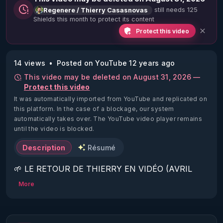
still needs 125
Regenere / Thierry Casasnovas
Shields this month to protect its content
Protect this video
14 views
Posted on YouTube 12 years ago
This video may be deleted on August 31, 2026 —
Protect this video
It was automatically imported from YouTube and replicated on
this platform.
In the case of a blockage, our system
automatically takes over. The YouTube video player remains
until the video is blocked.
Description
Résumé
🌱 LE RETOUR DE THIERRY EN VIDÉO (AVRIL 
2022)!

More
Découvrez la saison 2 des vidéos sur le nouveau 
https://www.rgnr.fr/presentation.html