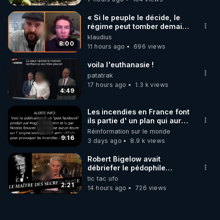
« Si le peuple le décide, le
régime peut tomber demain !
»
klaudius
8:00
11 hours ago
696 views
voila l'euthanasie !
patatrak
17 hours ago
1.3 k views
4:49
Les incendies en France font
ils partie d' un plan qui aurait
débuté le 11 septembre 2001
Réinformation sur le monde
?
9:16
3 days ago
8.9 k views
Robert Bigelow avait
débriefer le pédophile
génocidaire de donald j
tic tac ufo
trump
2:21
14 hours ago
726 views