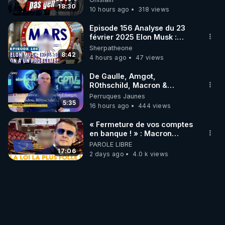
#jehovah #collegecentral
18:30
10 hours ago
318 views
Episode 156 Analyse du 23
février 2025 Elon Musk :
Houston , on a un problème !
Sherpatheone
8:42
4 hours ago
47 views
De Gaulle, Amgot,
R0thschild, Macron &
Pompidou… Macron Claude
Perruques Jaunes
Janvier, GPTV, 18 X 2024
5:35
16 hours ago
444 views
« Fermeture de vos comptes
en banque ! » : Macron
impose une loi folle !
PAROLE LIBRE
17:06
2 days ago
4.0 k views