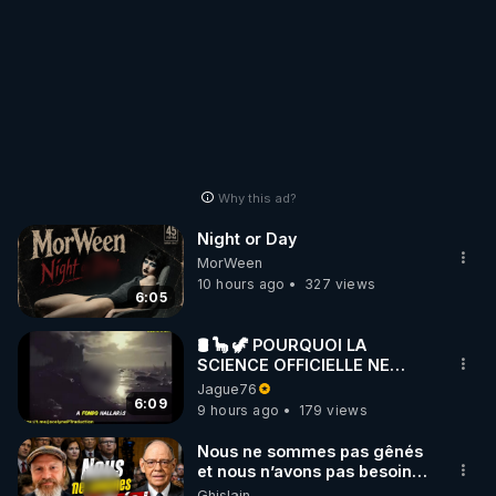
Why this ad?
Night or Day
MorWeen
10 hours ago
327 views
6:05
🛢 🦕 🦖 POURQUOI LA
SCIENCE OFFICIELLE NE
CONNAÎT-ELLE PAS LA VRAIE
Jague76
ORIGINE DU PÉTROLE ?
6:09
9 hours ago
179 views
Nous ne sommes pas gênés
et nous n’avons pas besoin
de nous excuser ! #jw
Ghislain