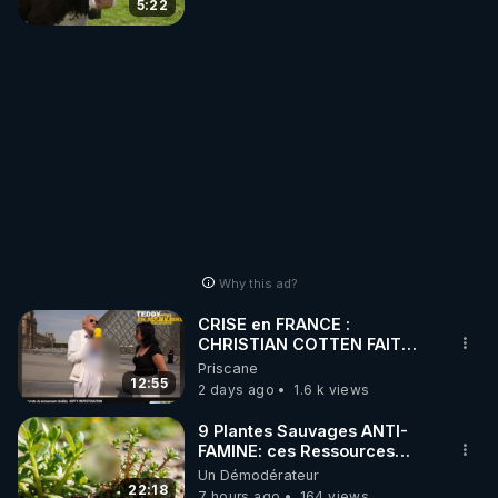
5:22
Why this ad?
CRISE en FRANCE :
CHRISTIAN COTTEN FAIT
une étrange découverte
Priscane
12:55
2 days ago
1.6 k views
9 Plantes Sauvages ANTI-
FAMINE: ces Ressources
NUTRITIVES&MéDICINALES"gratuite
Un Démodérateur
JARDIN&des Haies
22:18
7 hours ago
164 views