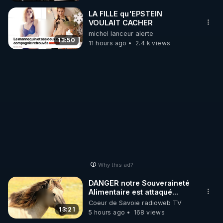
_________

LA FILLE qu'EPSTEIN
VOULAIT CACHER
michel lanceur alerte
LES CODES PROMO DES PARTENAIRES

13:50
11 hours ago
2.4 k views
▶ 10 % de réduction sur toute la boutique 
WARMCOOK (Kuvings) : 

Rendez-vous sur : 
http://rgnr.li/warmcook
 avec le 
code : REGENERE10

▶ 10 % de réduction sur une sélection de produits 
de la boutique VIDYA : 

Rendez-vous sur : 
http://rgnr.li/vidya
 avec le code : 
REGENERE10

Why this ad?
▶ 10 % de réduction sur les extracteurs de la 
DANGER notre Souveraineté
marque SANA : 

Alimentaire est attaqué...
Coeur de Savoie radioweb TV
Rendez-vous sur 
http://rgnr.li/lechoubrave
 avec le 
13:21
5 hours ago
168 views
code : REGENERE10
