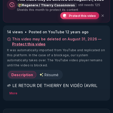
still needs 125
Regenere / Thierry Casasnovas
Shields this month to protect its content
Protect this video
14 views
Posted on YouTube 12 years ago
This video may be deleted on August 31, 2026 —
Protect this video
It was automatically imported from YouTube and replicated on
this platform.
In the case of a blockage, our system
automatically takes over. The YouTube video player remains
until the video is blocked.
Description
Résumé
🌱 LE RETOUR DE THIERRY EN VIDÉO (AVRIL 
2022)!

More
Découvrez la saison 2 des vidéos sur le nouveau 
https://www.rgnr.fr/presentation.html