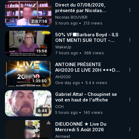
Direct du 07/08/2026,
▶ 30 jours gratuit sur l’application de méditation et 
présenté par Nicolas
BOUVIER
Nicolas BOUVIER
de bien-être ENVOL :

2:07:16
5 hours ago
213 views
Rendez-vous sur 
https://www.envol.app/code
 avec 
le code : REGENERE
50% VF🟩Barbara Boyd - ILS
ONT MENTI SUR TOUT -
Jocelyne Traduction
WakeUp
15:56
7 hours ago
368 views
ANTOINE PRÉSENTE
AH2020 LE LIVE 20H ***DU
06/08/2026***
AH2020
1:35:50
One day ago
5.4 k views
Gabriel Attal - Choupinet se
voit en haut de l'affiche
CCH
6:44
5 hours ago
140 views
DIEUDONNÉ ★ Live Du
Mercredi 5 Août 2026
Airmeet