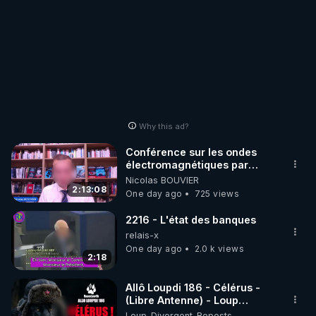
Why this ad?
Conférence sur les ondes
électromagnétiques par
Grégoire Caustru et Bart de
Nicolas BOUVIER
Wever !
2:13:08
One day ago
725 views
2216 - L'état des banques
relais-x
One day ago
2.0 k views
2:18
Allô Loupdi 186 - Célérus -
(Libre Antenne) - Loup
Divergent 2026.08.06
Loup_Divergent_Reposts