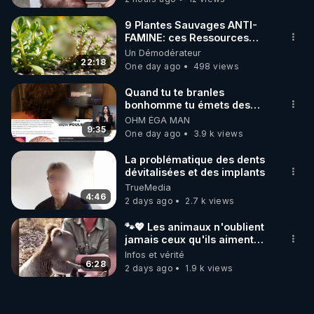
9 Plantes Sauvages ANTI-
FAMINE: ces Ressources
NUTRITIVES&MéDICINALES"gratuite
Un Démodérateur
JARDIN&des Haies
22:18
One day ago
498 views
Quand tu te branles
bonhomme tu émets des
ondes ils ont juste omis de
OHM ÉGA MAN
t'expliquer
9:35
One day ago
3.9 k views
La problématique des dents
dévitalisées et des implants
TrueMedia
4:46
2 days ago
2.7 k views
🐾💖 Les animaux n'oublient
jamais ceux qu'ils aiment…
🥹❤️
Infos et vérité
6:28
2 days ago
1.9 k views