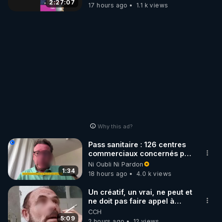
2:27:07
17 hours ago
1.1 k views
Why this ad?
Pass sanitaire : 126 centres
commerciaux concernés par
l'obligation dans toute la
Ni Oubli Ni Pardon
France
1:34
18 hours ago
4.0 k views
Un créatif, un vrai, ne peut et
ne doit pas faire appel à
l'intelligence artificielle
CCH
5:09
2 hours ago
12 views