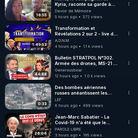
Kyria, raconte sa garde à
🌱 INSTAGRAM

vue musclée. PARTAGEZ!
Devoir de Mémoire
16:55
5 hours ago
572 views
https://www.instagram.com/rdlr_thierrycasasnovas/
http://rgnr.li/instagram
Transformation et
Révélations 2 sur 2 - live du
07/08/26
A.D.N.M
🌱 LA NEWSLETTER

1:49:53
4 hours ago
1.1 k views
Pour ne pas rater l’actualité RGNR (stages, 
Bulletin STRATPOL N°302.
Armée des drones, MS-21 en
http://rgnr.li/news
série, missiles coréens.
Generousbear
07.08.2026.
44:48
12 hours ago
1.0 k views
🌱 VIDÉOS NON CENSURÉES SUR ODYSEE 

Toutes les vidéos Youtube sont aussi sur la 
Des bombes aériennes
russes anéantissent les
centres de contrôle de
LEF
http://rgnr.li/odysee
drones de 3 brigades
0:33
6 hours ago
699 views
ukrainienne
🌱 LES STAGES EN PRÉSENTIEL

Jean-Marc Sabatier - La
Covid-19 n'a été que le
début - L'ARN messager
PAROLE LIBRE
http://rgnr.li/stages
jusqu où ira-t-il ?
26:06
3 hours ago
195 views