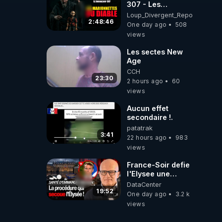
307 - Les
Marionnettes du
Loup_Divergent_Reposts
Diable - Loup
2:48:46
One day ago
508
Divergent
views
2026.08.07
Les sectes New
Age
CCH
23:30
2 hours ago
60
views
Aucun effet
secondaire !.
patatrak
3:41
22 hours ago
983
views
France-Soir defie
l'Elysee une
procedure inedite
DataCenter
sur la sante du
19:52
One day ago
3.2 k
president - Nexus
views