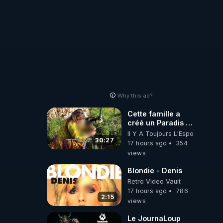
Why this ad?
Cette famille a
créé un Paradis !
Permaculture &
Il Y A Toujours L'Espoir
Autonomie
30:27
17 hours ago
354
views
Blondie - Denis
Retro Video Vault
17 hours ago
786
2:15
views
Le JournaLoup