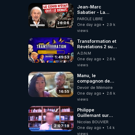
Jean-Marc
Sabatier - La
Covid-19 n'a été
PAROLE LIBRE
que le début -
26:06
One day ago
2.9 k
L'ARNm &
views
l'ARNm-aa jusqu
où auront-t-il ?
Transformation et
Révélations 2 sur
2 - live du
A.D.N.M
07/08/26
1:49:53
One day ago
2.6 k
views
Manu, le
compagnon de
Kyria, raconte sa
Devoir de Mémoire
garde à vue
16:55
One day ago
2.6 k
musclée.
views
PARTAGEZ!
Philippe
Guillemant sur
l’IA, la conscience
Nicolas BOUVIER
et les OVNI
2:07:19
One day ago
1.4 k
views