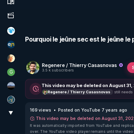
Science, history & spirituality
Culture, media & entertainment
A.D.N.M
Pourquoi le jeûne sec est le jeûne le
essentiel.news
La Puce à l'oreille
Regenere / Thierry Casasnovas
3.5 k subscribers
G
Generousbear
This video may be deleted on August 31,
michel lanceur alerte
still needs
Regenere / Thierry Casasnovas
Réinformation sur le monde
169 views
Posted on YouTube 7 years ago
▼
View More
This video may be deleted on August 31, 20
It was automatically imported from YouTube and replica
over. The YouTube video player remains until the video