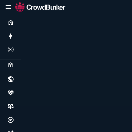
Current
Rushes
Live
Politics & institutions
World & geopolitics
Health, food & wellbeing
Society, justice & freedoms
Economy, environment & technology