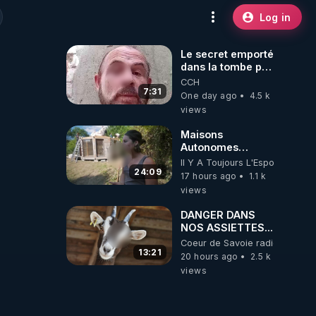
Log in
Le secret emporté
dans la tombe par
le Commandant
CCH
Cousteau le 25
7:31
One day ago
4.5 k
juin 1997
views
Maisons
Autonomes
Démontables (et
Il Y A Toujours L'Espoir
c'est légal). Visite
24:09
17 hours ago
1.1 k
éco village en
views
Bretagne
DANGER DANS
NOS ASSIETTES...
Coeur de Savoie radioweb TV
13:21
20 hours ago
2.5 k
views