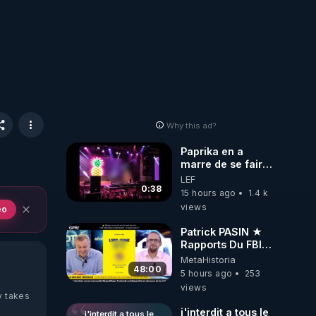
Why this ad?
Paprika en a
marre de se faire
interdire de
LEF
spectacle. Elle
0:38
15 hours ago
1.4 k
décide donc de
views
eo
devenir DJ !
Patrick PASIN ★
Rapports Du FBI :
Ce Qu'Ils Disent
MetaHistoria
De Plus Grave Sur
48:00
5 hours ago
253
Hitler
views
y takes
j'interdit a tous le
j'interdit a tous le