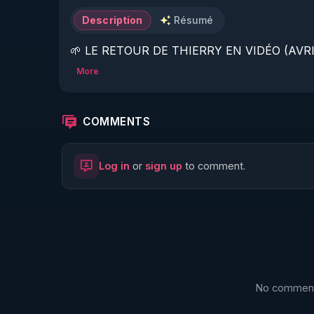
Description
Résumé
🌱 LE RETOUR DE THIERRY EN VIDÉO (AVRIL
More
https://www.rgnr.fr/presentation.html
🌱 LE MAGAZINE RÉGÉNÈRE 

COMMENTS
http://rgnr.li/ymag
Log in
or
sign up
to comment.
🌱 LA BOUTIQUE DU MAGAZINE

https://boutique.magazine-regenere.fr/
🌱 FIL TELEGRAM

https://t.me/rgnr_fr
No comments