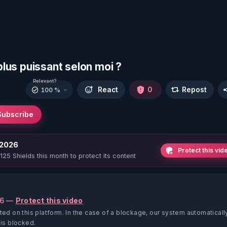
 plus puissant selon moi ?
Relevant?
React
0
Repost
100 %
Subscribe
 2026
Protect this vid
 125 Shields this month to protect its content
26 —
Protect this video
ted on this platform.
In the case of a blockage, our system automaticall
 is blocked.