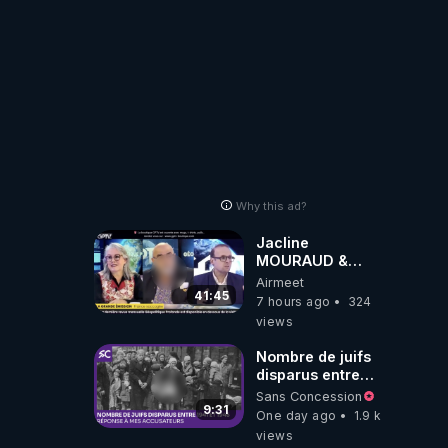
Why this ad?
Jacline
MOURAUD &
Pierre
Airmeet
JOVANOVIC ★
41:45
7 hours ago
324
Factures
views
Impayées : Où Est
Passé Le Pognon
Nombre de juifs
?
disparus entre
1941 et 1945
Sans Concession
(Réponse à mes
9:31
One day ago
1.9 k
accusateurs)
views