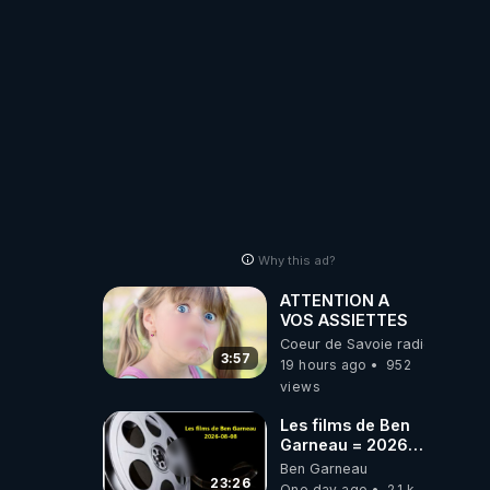
Why this ad?
ATTENTION A
VOS ASSIETTES
Coeur de Savoie radioweb TV
3:57
19 hours ago
952
views
Les films de Ben
Garneau = 2026-
08-08
Ben Garneau
23:26
One day ago
2.1 k