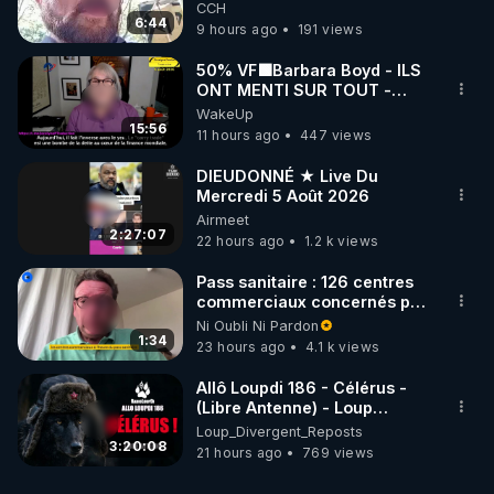
CCH
6:44
9 hours ago
191 views
50% VF🟩Barbara Boyd - ILS
ONT MENTI SUR TOUT -
Jocelyne Traduction
WakeUp
15:56
11 hours ago
447 views
DIEUDONNÉ ★ Live Du
Mercredi 5 Août 2026
Airmeet
2:27:07
22 hours ago
1.2 k views
Pass sanitaire : 126 centres
commerciaux concernés par
l'obligation dans toute la
Ni Oubli Ni Pardon
France
1:34
23 hours ago
4.1 k views
Allô Loupdi 186 - Célérus -
(Libre Antenne) - Loup
Divergent 2026.08.06
Loup_Divergent_Reposts
3:20:08
21 hours ago
769 views