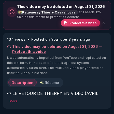
This video may be deleted on August 31, 2026
still needs 125
Regenere / Thierry Casasnovas
Shields this month to protect its content
Protect this video
104 views
Posted on YouTube 8 years ago
This video may be deleted on August 31, 2026 —
Protect this video
It was automatically imported from YouTube and replicated on
this platform.
In the case of a blockage, our system
automatically takes over. The YouTube video player remains
until the video is blocked.
Description
Résumé
🌱 LE RETOUR DE THIERRY EN VIDÉO (AVRIL 
2022)!

More
Découvrez la saison 2 des vidéos sur le nouveau 