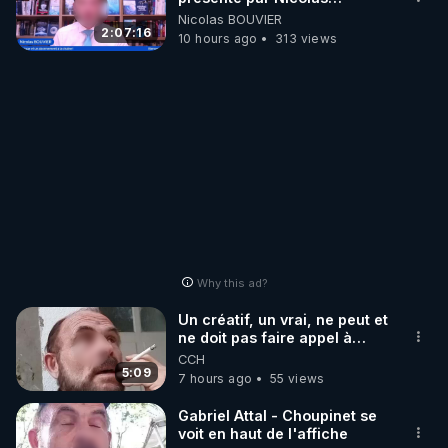
BOUVIER
Nicolas BOUVIER
2:07:16
10 hours ago
313 views
Why this ad?
Un créatif, un vrai, ne peut et
ne doit pas faire appel à
l'intelligence artificielle
CCH
5:09
7 hours ago
55 views
Gabriel Attal - Choupinet se
voit en haut de l'affiche