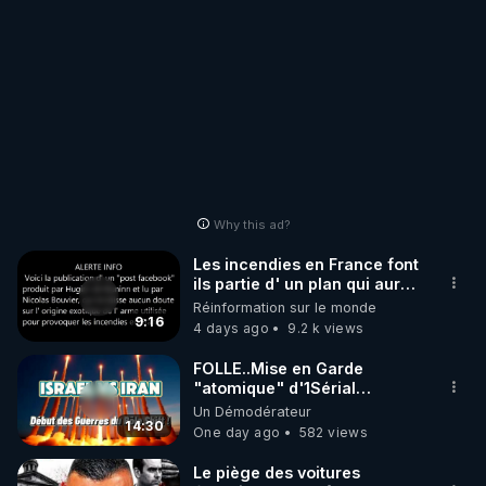
Why this ad?
Les incendies en France font
ils partie d' un plan qui aurait
débuté le 11 septembre 2001
Réinformation sur le monde
?
9:16
4 days ago
9.2 k views
FOLLE..Mise en Garde
"atomique" d'1Sérial
Lanceur d'ALERTES
Un Démodérateur
combinant
14:30
One day ago
582 views
"Théories"&"Faits
Accomplis"
Le piège des voitures