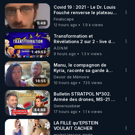
Covid 19 : 2021 - Le Dr. Louis
Fouché renverse le plateau
🌱 INSTAGRAM

de CNews !
Finalscape
5:48
12 hours ago
1.9 k views
https://www.instagram.com/rdlr_thierrycasasnovas/
http://rgnr.li/instagram
Transformation et
Révélations 2 sur 2 - live du
07/08/26
A.D.N.M
🌱 LA NEWSLETTER

1:49:53
9 hours ago
1.3 k views
Pour ne pas rater l’actualité RGNR (stages, 
Manu, le compagnon de
Kyria, raconte sa garde à
http://rgnr.li/news
vue musclée. PARTAGEZ!
Devoir de Mémoire
16:55
10 hours ago
720 views
🌱 VIDÉOS NON CENSURÉES SUR ODYSEE 

Toutes les vidéos Youtube sont aussi sur la 
Bulletin STRATPOL N°302.
Armée des drones, MS-21 en
série, missiles coréens.
Generousbear
http://rgnr.li/odysee
07.08.2026.
44:48
17 hours ago
1.1 k views
🌱 LES STAGES EN PRÉSENTIEL

LA FILLE qu'EPSTEIN
VOULAIT CACHER
michel lanceur alerte