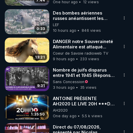
7:44
One hour ago
12 views
code : REGENERE10

Des bombes aériennes
▶ 30 jours gratuit sur l’application de méditation et 
russes anéantissent les
centres de contrôle de
LEF
de bien-être ENVOL :

drones de 3 brigades
0:33
10 hours ago
846 views
Rendez-vous sur 
https://www.envol.app/code
 avec 
ukrainienne
le code : REGENERE
DANGER notre Souveraineté
Alimentaire est attaqué...
Coeur de Savoie radioweb TV
13:21
9 hours ago
233 views
Nombre de juifs disparus
entre 1941 et 1945 (Réponse
à mes accusateurs)
Sans Concession
9:31
3 hours ago
35 views
ANTOINE PRÉSENTE
AH2020 LE LIVE 20H ***DU
06/08/2026***
AH2020
1:35:50
One day ago
5.5 k views
Direct du 07/08/2026,
présenté par Nicolas