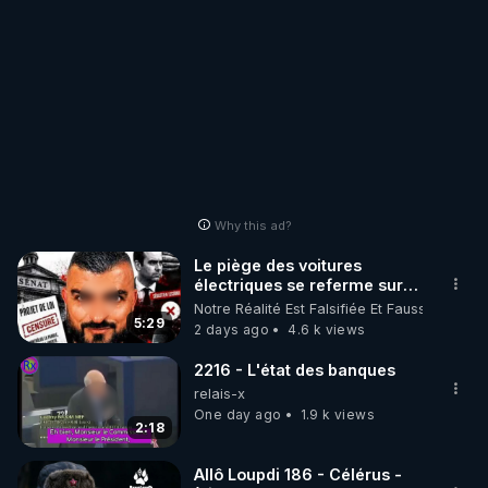
Why this ad?
Le piège des voitures
électriques se referme sur
les usagers !
Notre Réalité Est Falsifiée Et Fausse
5:29
2 days ago
4.6 k views
2216 - L'état des banques
relais-x
One day ago
1.9 k views
2:18
Allô Loupdi 186 - Célérus -