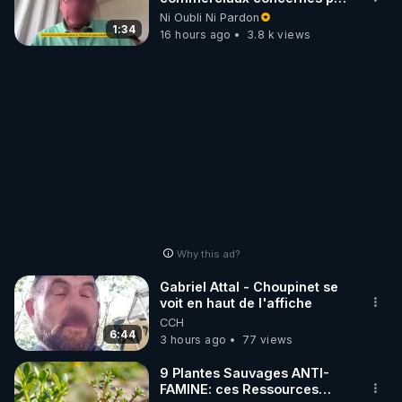
l'obligation dans toute la
Ni Oubli Ni Pardon
France
1:34
16 hours ago
3.8 k views
Why this ad?
Gabriel Attal - Choupinet se
voit en haut de l'affiche
CCH
6:44
3 hours ago
77 views
9 Plantes Sauvages ANTI-
FAMINE: ces Ressources