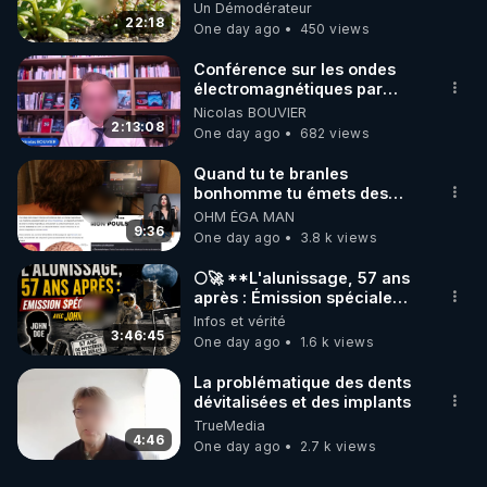
NUTRITIVES&MéDICINALES"gratuite
Un Démodérateur
JARDIN&des Haies
22:18
One day ago
450 views
Conférence sur les ondes
électromagnétiques par
Grégoire Caustru et Bart de
Nicolas BOUVIER
Wever !
2:13:08
One day ago
682 views
Quand tu te branles
bonhomme tu émets des
ondes ils ont juste omis de
OHM ÉGA MAN
t'expliquer
9:36
One day ago
3.8 k views
🌕🚀 **L'alunissage, 57 ans
après : Émission spéciale
avec John Doe !** 👨 🚀✨
Infos et vérité
3:46:45
One day ago
1.6 k views
La problématique des dents
dévitalisées et des implants
TrueMedia
4:46
One day ago
2.7 k views