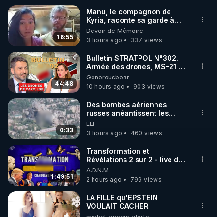
Manu, le compagnon de
Kyria, raconte sa garde à
🌱 INSTAGRAM

vue musclée. PARTAGEZ!
Devoir de Mémoire
16:55
3 hours ago
337 views
https://www.instagram.com/rdlr_thierrycasasnovas/
http://rgnr.li/instagram
Bulletin STRATPOL N°302.
Armée des drones, MS-21 en
série, missiles coréens.
Generousbear
🌱 LA NEWSLETTER

07.08.2026.
44:48
10 hours ago
903 views
Pour ne pas rater l’actualité RGNR (stages, 
Des bombes aériennes
russes anéantissent les
http://rgnr.li/news
centres de contrôle de
LEF
drones de 3 brigades
0:33
3 hours ago
460 views
🌱 VIDÉOS NON CENSURÉES SUR ODYSEE 

ukrainienne
Toutes les vidéos Youtube sont aussi sur la 
Transformation et
Révélations 2 sur 2 - live du
07/08/26
A.D.N.M
http://rgnr.li/odysee
1:49:51
2 hours ago
799 views
🌱 LES STAGES EN PRÉSENTIEL

LA FILLE qu'EPSTEIN
VOULAIT CACHER
michel lanceur alerte