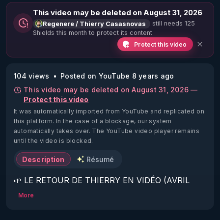
This video may be deleted on August 31, 2026
still needs 125
Regenere / Thierry Casasnovas
Shields this month to protect its content
Protect this video
104 views
Posted on YouTube 8 years ago
This video may be deleted on August 31, 2026 —
Protect this video
It was automatically imported from YouTube and replicated on
this platform.
In the case of a blockage, our system
automatically takes over. The YouTube video player remains
until the video is blocked.
Description
Résumé
🌱 LE RETOUR DE THIERRY EN VIDÉO (AVRIL 
2022)!

More
Découvrez la saison 2 des vidéos sur le nouveau 