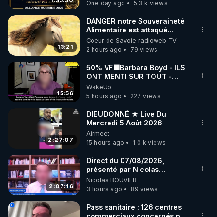
1:35:50
One day ago
5.3 k views
code : REGENERE10

DANGER notre Souveraineté
▶ 30 jours gratuit sur l’application de méditation et 
Alimentaire est attaqué...
Coeur de Savoie radioweb TV
de bien-être ENVOL :

13:21
2 hours ago
79 views
Rendez-vous sur 
https://www.envol.app/code
 avec 
le code : REGENERE
50% VF🟩Barbara Boyd - ILS
ONT MENTI SUR TOUT -
Jocelyne Traduction
WakeUp
15:56
5 hours ago
227 views
DIEUDONNÉ ★ Live Du
Mercredi 5 Août 2026
Airmeet
2:27:07
15 hours ago
1.0 k views
Direct du 07/08/2026,
présenté par Nicolas
BOUVIER
Nicolas BOUVIER
2:07:16
3 hours ago
89 views
Pass sanitaire : 126 centres
commerciaux concernés par