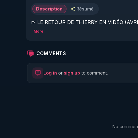
Description
Résumé
🌱 LE RETOUR DE THIERRY EN VIDÉO (AVRIL
More
https://www.rgnr.fr/presentation.html
🌱 LE MAGAZINE RÉGÉNÈRE 

COMMENTS
http://rgnr.li/ymag
Log in
or
sign up
to comment.
🌱 LA BOUTIQUE DU MAGAZINE

https://boutique.magazine-regenere.fr/
🌱 FIL TELEGRAM

https://t.me/rgnr_fr
No comments