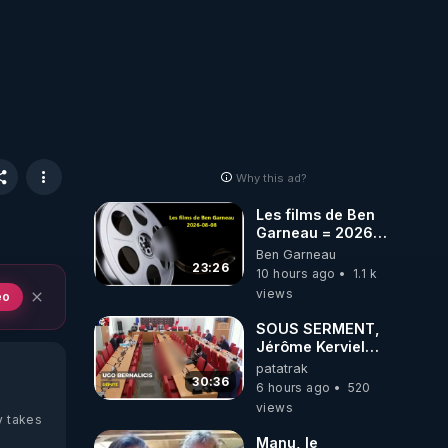
Why this ad?
Les films de Ben
Garneau = 2026-
08-08
Ben Garneau
23:26
10 hours ago
1.1 k
views
eo
SOUS SERMENT,
Jérôme Kerviel
balance tout à
patatrak
l'Assemblée !
30:36
6 hours ago
520
views
y takes
Manu, le