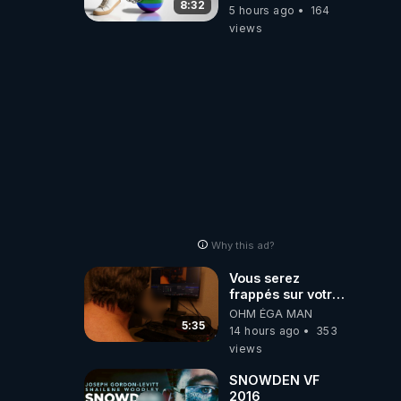
8:32
5 hours ago
164
views
Why this ad?
Vous serez
frappés sur votre
sol européens par
OHM ÉGA MAN
la faute des
5:35
14 hours ago
353
dirigeants qui
views
s'en mettent dans
le nez
SNOWDEN VF
2016