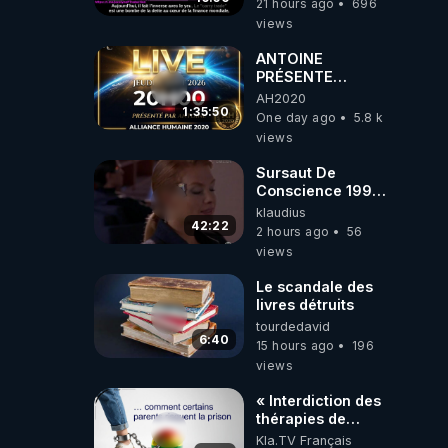
21 hours ago
696
Traduction
views
ANTOINE
PRÉSENTE
AH2020 LE LIVE
AH2020
20H ***DU
1:35:50
One day ago
5.8 k
06/08/2026***
views
Sursaut De
Conscience 1998
- toujours
klaudius
d'actualité ....Au
42:22
2 hours ago
56
Dela Du Réel
views
Le scandale des
livres détruits
tourdedavid
6:40
15 hours ago
196
views
« Interdiction des
thérapies de
conversion »
Kla.TV Français