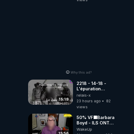
Why this ad?
2218 - 14-18 -
L'épuration
républicaine
relais-x
organisée par les
15:19
23 hours ago
82
frères de la
views
truelle
50% VF🟩Barbara
Boyd - ILS ONT
MENTI SUR TOUT
WakeUp
-Jocelyne
15:56