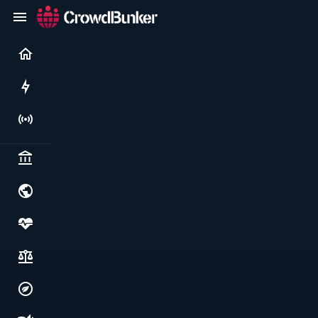
Current
Rushes
Live
Politics & institutions
World & geopolitics
Health, food & wellbeing
Society, justice & freedoms
Economy, environment & technology