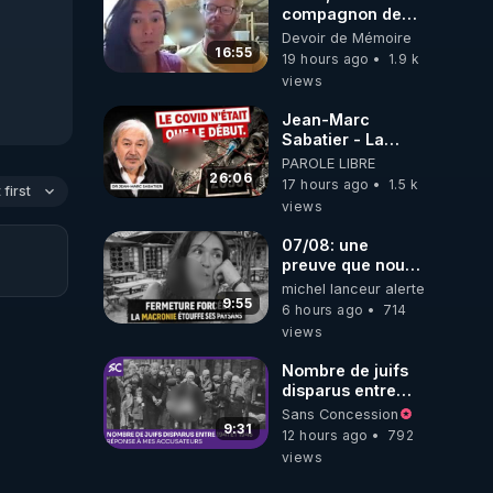
compagnon de
Kyria, raconte sa
Devoir de Mémoire
garde à vue
16:55
19 hours ago
1.9 k
musclée.
views
PARTAGEZ!
Jean-Marc
Sabatier - La
Covid-19 n'a été
PAROLE LIBRE
que le début -
26:06
17 hours ago
1.5 k
first
L'ARNm &
views
l'ARNm-aa jusqu
où auront-t-il ?
07/08: une
preuve que nous
somme passé en
michel lanceur alerte
absurdie une
9:55
6 hours ago
714
dictature qui veut
views
faire taire ses
opposant !
Nombre de juifs
disparus entre
1941 et 1945
Sans Concession
(Réponse à mes
9:31
12 hours ago
792
accusateurs)
views