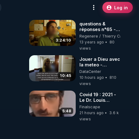
Log in
questions &
réponses n°65 -
www.regenere.org
Regenere / Thierry Casasnova
3:24:10
13 years ago
80
views
Jouer a Dieu avec
la meteo -
Citoicitoyen
DataCenter
10:45
10 hours ago
810
views
Covid 19 : 2021 -
Le Dr. Louis
Fouché renverse
Finalscape
le plateau de
5:48
21 hours ago
3.6 k
CNews !
views