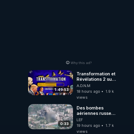
Why this ad?
Transformation et
Révélations 2 sur
2 - live du
A.D.N.M
07/08/26
1:49:53
18 hours ago
1.9 k
views
Des bombes
aériennes russes
anéantissent les
LEF
centres de
0:33
19 hours ago
1.7 k
contrôle de
views