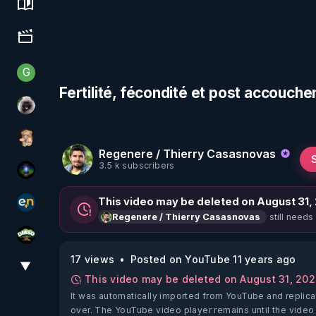
Science, history & spirituality
Culture, media & entertainment
G
Generousbear
Fertilité, fécondité et post accouc
Priscane
DataCenter
Regenere / Thierry Casasnovas
3.5 k subscribers
WakeUp
This video may be deleted on August 31,
essentiel.news
still needs
Regenere / Thierry Casasnovas
DMSO pour TOUS
17 views
Posted on YouTube 11 years ago
▼
View More
This video may be deleted on August 31, 20
It was automatically imported from YouTube and replica
over. The YouTube video player remains until the video