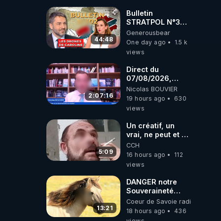
drones de 3
brigades
Bulletin
ukrainienne
STRATPOL N°302.
Armée des
Generousbear
drones, MS-21 en
44:48
One day ago
1.5 k
série, missiles
views
coréens.
07.08.2026.
Direct du
07/08/2026,
présenté par
Nicolas BOUVIER
Nicolas BOUVIER
2:07:16
19 hours ago
630
views
Un créatif, un
vrai, ne peut et ne
doit pas faire
CCH
appel à
5:09
16 hours ago
112
l'intelligence
views
artificielle
DANGER notre
Souveraineté
Alimentaire est
Coeur de Savoie radioweb TV
attaqué...
13:21
18 hours ago
436
views