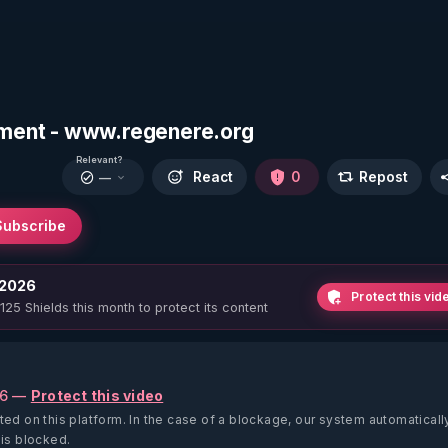
hement - www.regenere.org
Relevant?
React
0
Repost
—
Subscribe
 2026
Protect this vid
 125 Shields this month to protect its content
26 —
Protect this video
ted on this platform.
In the case of a blockage, our system automaticall
 is blocked.