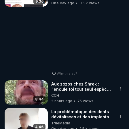
t'expliquer
9:36
One day ago
3.5 k views
Why this ad?
Aux zozos chez Shrek :
"encule toi tout seul espèce
de mal polish"
CCH
8:44
2 hours ago
75 views
La problématique des dents
dévitalisées et des implants
TrueMedia
4:46
One day ago
2.5 k views