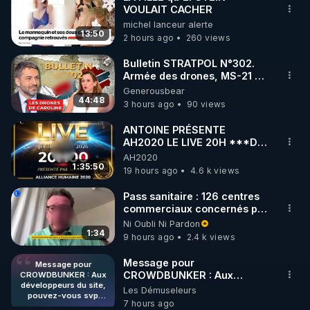
VOULAIT CACHER
🌱 INSTAGRAM

michel lanceur alerte
13:50
2 hours ago
260 views
https://www.instagram.com/rdlr_thierrycasasnovas/
http://rgnr.li/instagram
Bulletin STRATPOL N°302.
Armée des drones, MS-21 en
série, missiles coréens.
Generousbear
🌱 LA NEWSLETTER

07.08.2026.
44:48
3 hours ago
90 views
Pour ne pas rater l’actualité RGNR (stages, 
ANTOINE PRÉSENTE
AH2020 LE LIVE 20H ***DU
http://rgnr.li/news
06/08/2026***
AH2020
1:35:50
19 hours ago
4.6 k views
🌱 VIDÉOS NON CENSURÉES SUR ODYSEE 

Toutes les vidéos Youtube sont aussi sur la 
Pass sanitaire : 126 centres
commerciaux concernés par
l'obligation dans toute la
Ni Oubli Ni Pardon
http://rgnr.li/odysee
France
1:34
9 hours ago
2.4 k views
🌱 LES STAGES EN PRÉSENTIEL

Message pour
Message pour
CROWDBUNKER : Aux
CROWDBUNKER : Aux
développeurs du site,
développeurs du site,
Les Démuseleurs
http://rgnr.li/stages
pouvez-vous svp
pouvez-vous svp remettre la
7 hours ago
remettre la