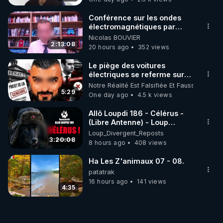
Conférence sur les ondes
électromagnétiques par
Grégoire Caustru et Bart de
Nicolas BOUVIER
Wever !
2:13:08
20 hours ago
352 views
Le piège des voitures
électriques se referme sur
les usagers !
Notre Réalité Est Falsifiée Et Fausse
5:29
One day ago
4.5 k views
Allô Loupdi 186 - Célérus -
(Libre Antenne) - Loup
Divergent 2026.08.06
Loup_Divergent_Reposts
3:20:08
8 hours ago
408 views
Ha Les Z'animaux 07 - 08.
patatrak
16 hours ago
141 views
4:35