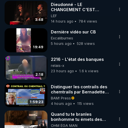
Dieudonné - LE
▶ 30 jours gratuit sur l’application de méditation et 
CHANGEMENT C'EST
MAINTENANT
LEF
de bien-être ENVOL :

3:48
14 hours ago
784 views
Rendez-vous sur 
https://www.envol.app/code
 avec 
le code : REGENERE
Dernière vidéo sur CB
Excaliburnes
5 hours ago
528 views
19:49
2216 - L'état des banques
relais-x
23 hours ago
1.6 k views
2:18
Distinguer les contrails des
chemtrails par Bernadette
Bihin
BAM! Press
1:59:23
4 hours ago
115 views
Quand tu te branles
bonhomme tu émets des
ondes ils ont juste omis de
OHM ÉGA MAN