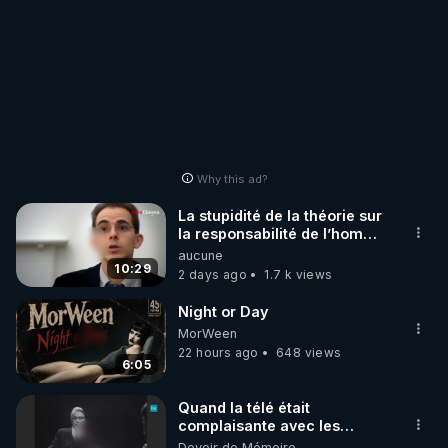
Why this ad?
La stupidité de la théorie sur
la responsabilité de l’homme
concernant le dioxyde de
aucune
carbone.
10:29
2 days ago
1.7 k views
Night or Day
MorWeen
22 hours ago
648 views
6:05
Quand la télé était
complaisante avec les
pédophiles
Devoir de Mémoire