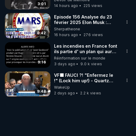
3:01
14 hours ago
225 views
Episode 156 Analyse du 23
février 2025 Elon Musk :
Houston , on a un problème !
Sherpatheone
8:42
16 hours ago
276 views
Les incendies en France font
ils partie d' un plan qui aurait
débuté le 11 septembre 2001
Réinformation sur le monde
?
9:16
3 days ago
9.0 k views
VF🟩 FAUCI ?! "Enfermez le
!" (Lock him up!) - Quartz
Traduction
WakeUp
9:48
2 days ago
2.2 k views