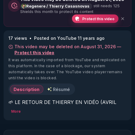
still needs 125
Regenere / Thierry Casasnovas
Shields this month to protect its content
Protect this video
17 views
Posted on YouTube 11 years ago
This video may be deleted on August 31, 2026 —
Protect this video
It was automatically imported from YouTube and replicated on
this platform.
In the case of a blockage, our system
automatically takes over. The YouTube video player remains
until the video is blocked.
Description
Résumé
🌱 LE RETOUR DE THIERRY EN VIDÉO (AVRIL 
2022)!

More
Découvrez la saison 2 des vidéos sur le nouveau 
https://www.rgnr.fr/presentation.html