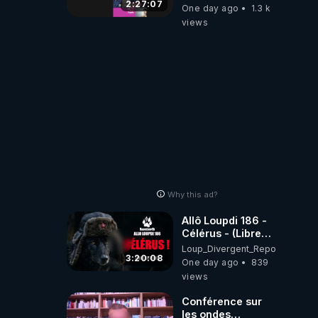
2:27:07
One day ago
1.3 k
views
Why this ad?
Allô Loupdi 186 -
Célérus - (Libre
Antenne) - Loup
Loup_Divergent_Reposts
Divergent
3:20:08
One day ago
839
2026.08.06
views
Conférence sur
les ondes