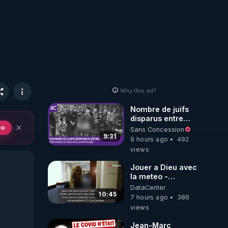
Why this ad?
Nombre de juifs
disparus entre
1941 et 1945
eo
Sans Concession
(Réponse à mes
9:31
9 hours ago
492
accusateurs)
views
Jouer a Dieu avec
la meteo -
Citoicitoyen
DataCenter
10:45
7 hours ago
386
views
Jean-Marc