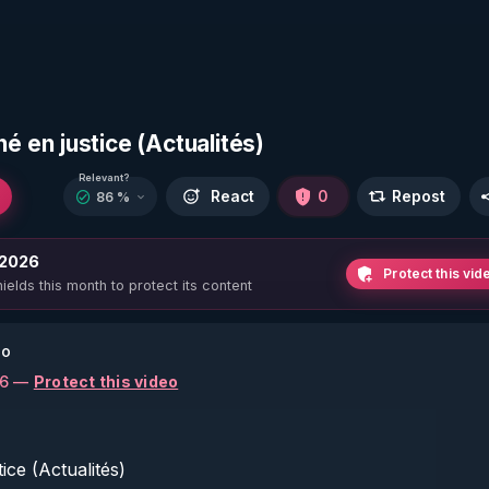
 en justice (Actualités)
Relevant?
React
0
Repost
86 %
 2026
Protect this vid
ields this month to protect its content
go
26 —
Protect this video
ce (Actualités)