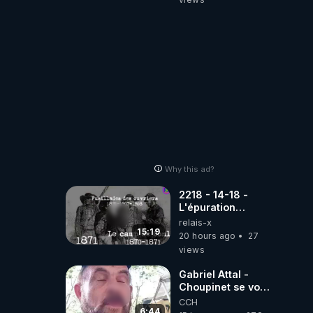
Why this ad?
2218 - 14-18 -
L'épuration
républicaine
relais-x
organisée par les
15:19
20 hours ago
27
frères de la
views
truelle
Gabriel Attal -
Choupinet se voit
en haut de
CCH
l'affiche
6:44