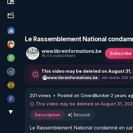
Science, history & spirituality
Culture, media & entertainment
PAROLE LIBRE
Le Rassemblement National condamné
L'autre son de cloche
www.libreinformations.be
Subscribe
16.4 k subscribers
G
Generousbear
This video may be deleted on August 31,
Réinformation sur le monde
still needs 256 Sh
www.libreinformations.be
CDS pour TOUS
201 views
Posted on CrowdBunker 2 years a
F
Finalscape
This video may be deleted on August 31, 20
▼
View More
Description
Résumé
Le Rassemblement National condamné en justi