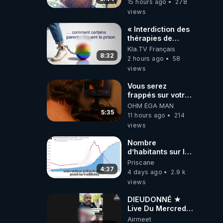
15 hours ago
278
views
« Interdiction des
thérapies de
conversion »
Kla.TV Français
8:32
2 hours ago
58
views
Vous serez
frappés sur votre
sol européens par
OHM ÉGA MAN
la faute des
5:35
11 hours ago
214
dirigeants qui
views
s'en mettent dans
le nez
Nombre
d’habitants sur la
planète Terre…
Priscane
4:37
4 days ago
2.9 k
views
DIEUDONNÉ ★
Live Du Mercredi
5 Août 2026
Airmeet