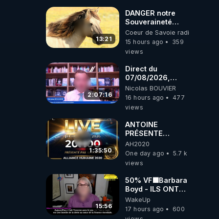
coréens.
07.08.2026.
DANGER notre
Souveraineté
Alimentaire est
Coeur de Savoie radioweb TV
attaqué...
13:21
15 hours ago
359
views
Direct du
07/08/2026,
présenté par
Nicolas BOUVIER
Nicolas BOUVIER
2:07:16
16 hours ago
477
views
ANTOINE
PRÉSENTE
AH2020 LE LIVE
AH2020
20H ***DU
1:35:50
One day ago
5.7 k
06/08/2026***
views
50% VF🟩Barbara
Boyd - ILS ONT
MENTI SUR TOUT
WakeUp
-Jocelyne
15:56
17 hours ago
600
Traduction
views