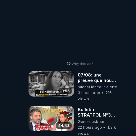
Why this ad?
07/08: une
preuve que nous
somme passé en
michel lanceur alerte
absurdie une
9:55
3 hours ago
216
dictature qui veut
views
faire taire ses
opposant !
Bulletin
STRATPOL N°302.
Armée des
Generousbear
drones, MS-21 en
44:48
22 hours ago
1.3 k
série, missiles
views