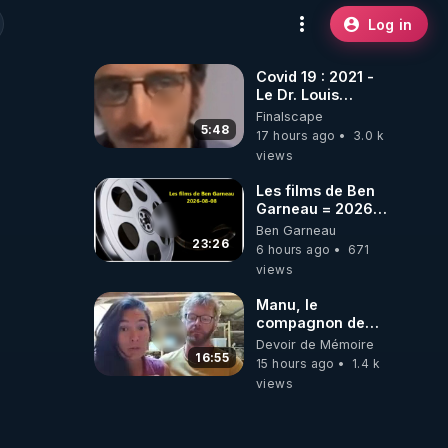
Log in
Covid 19 : 2021 -
Le Dr. Louis
Fouché renverse
Finalscape
le plateau de
5:48
17 hours ago
3.0 k
CNews !
views
Les films de Ben
Garneau = 2026-
08-08
Ben Garneau
23:26
6 hours ago
671
views
Manu, le
compagnon de
Kyria, raconte sa
Devoir de Mémoire
garde à vue
16:55
15 hours ago
1.4 k
musclée.
views
PARTAGEZ!