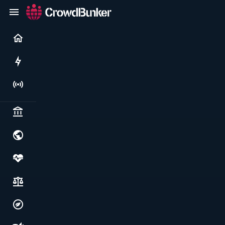
Current
Rushes
Live
Politics & institutions
World & geopolitics
Health, food & wellbeing
Society, justice & freedoms
Economy, environment & technology