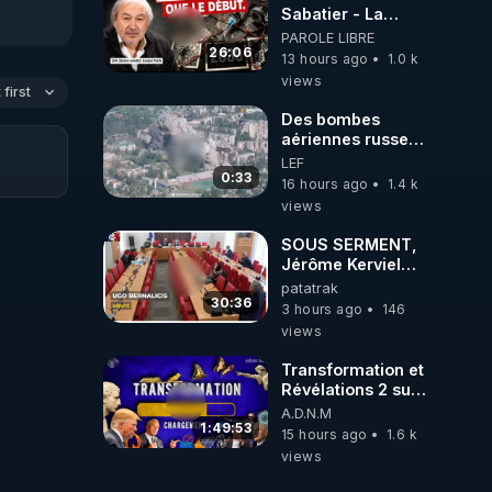
Sabatier - La
Covid-19 n'a été
PAROLE LIBRE
que le début -
26:06
13 hours ago
1.0 k
L'ARNm &
views
l'ARNm-aa jusqu
first
où auront-t-il ?
Des bombes
aériennes russes
anéantissent les
LEF
centres de
0:33
16 hours ago
1.4 k
contrôle de
views
drones de 3
brigades
SOUS SERMENT,
ukrainienne
Jérôme Kerviel
balance tout à
patatrak
l'Assemblée !
30:36
3 hours ago
146
views
Transformation et
Révélations 2 sur
2 - live du
A.D.N.M
07/08/26
1:49:53
15 hours ago
1.6 k
views