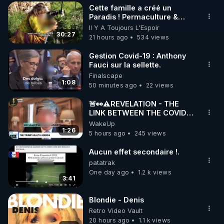
Cette famille a créé un
▶ 30 jours gratuit sur l’application de méditation et 
Paradis ! Permaculture &
Autonomie
Il Y A Toujours L'Espoir
de bien-être ENVOL :

30:27
21 hours ago
534 views
Rendez-vous sur 
https://www.envol.app/code
 avec 
le code : REGENERE
Gestion Covid-19 : Anthony
Fauci sur la sellette.
Finalscape
1:08
50 minutes ago
22 views
🚨👀⚠️REVELATION - THE
LINK BETWEEN THE COVID
VACCINE AND CANCER -LIEN
WakeUp
VACCIN COVID ET CANCER
1:26
5 hours ago
245 views
Aucun effet secondaire !.
patatrak
One day ago
1.2 k views
3:41
Blondie - Denis
Retro Video Vault
20 hours ago
1.1 k views