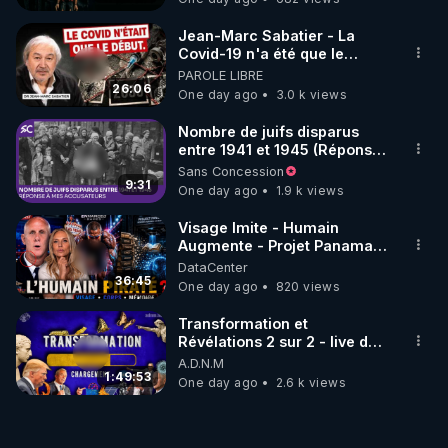
Jean-Marc Sabatier - La
Covid-19 n'a été que le
début - L'ARNm & l'ARNm-aa
PAROLE LIBRE
jusqu où auront-t-il ?
26:06
One day ago
3.0 k views
Nombre de juifs disparus
entre 1941 et 1945 (Réponse
à mes accusateurs)
Sans Concession
9:31
One day ago
1.9 k views
Visage Imite - Humain
Augmente - Projet Panama
AI - Bienvenue dans la
DataCenter
dystopie - Mazikeen
36:45
One day ago
820 views
Transformation et
Révélations 2 sur 2 - live du
07/08/26
A.D.N.M
1:49:53
One day ago
2.6 k views