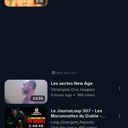
2:15
Why this ad?
Les sectes New Age
Christophe Cros Houplon
6 hours ago
188 views
23:30
Le JournaLoup 307 - Les
Marionnettes du Diable -
Loup Divergent 2026.08.07
Loup_Divergent_Reposts
2:48:46
One day ago
682 views