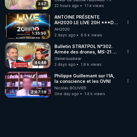
3:57
22 hours ago
1.1 k views
ANTOINE PRÉSENTE
AH2020 LE LIVE 20H ***DU
06/08/2026***
AH2020
1:35:50
2 days ago
6.5 k views
Bulletin STRATPOL N°302.
Armée des drones, MS-21 en
série, missiles coréens.
Generousbear
07.08.2026.
44:48
2 days ago
1.9 k views
Philippe Guillemant sur l’IA,
la conscience et les OVNI
Nicolas BOUVIER
2:07:19
One day ago
1.4 k views