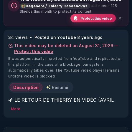
still needs 125
Regenere / Thierry Casasnovas
Shields this month to protect its content
Protect this video
34 views
Posted on YouTube 8 years ago
This video may be deleted on August 31, 2026 —
Protect this video
It was automatically imported from YouTube and replicated on
this platform.
In the case of a blockage, our system
automatically takes over. The YouTube video player remains
until the video is blocked.
Description
Résumé
🌱 LE RETOUR DE THIERRY EN VIDÉO (AVRIL 
2022)!

More
Découvrez la saison 2 des vidéos sur le nouveau 
https://www.rgnr.fr/presentation.html