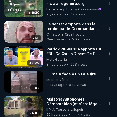
- www.regenere.org
🌱 INSTAGRAM

Regenere / Thierry Casasnovas
1:19:30
9 years ago
37 views
https://www.instagram.com/rdlr_thierrycasasnovas/
http://rgnr.li/instagram
Le secret emporté dans la
tombe par le Commandant
Cousteau le 25 juin 1997
Christophe Cros Houplon
🌱 LA NEWSLETTER

7:31
One day ago
5.0 k views
Pour ne pas rater l’actualité RGNR (stages, 
Patrick PASIN ★ Rapports Du
FBI : Ce Qu'Ils Disent De Plus
http://rgnr.li/news
Grave Sur Hitler
MetaHistoria
48:00
8 hours ago
603 views
🌱 VIDÉOS NON CENSURÉES SUR ODYSEE 

Toutes les vidéos Youtube sont aussi sur la 
Humain face à un Gris 👽✨
Infos et vérité
2 days ago
640 views
http://rgnr.li/odysee
1:02
🌱 LES STAGES EN PRÉSENTIEL

Maisons Autonomes
Démontables (et c'est légal).
Visite éco village en
Il Y A Toujours L'Espoir
http://rgnr.li/stages
Bretagne
24:09
20 hours ago
1.4 k views