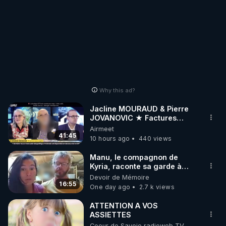
Why this ad?
Jacline MOURAUD & Pierre
JOVANOVIC ★ Factures
Impayées : Où Est Passé Le
Airmeet
Pognon ?
41:45
10 hours ago
440 views
Manu, le compagnon de
Kyria, raconte sa garde à
vue musclée. PARTAGEZ!
Devoir de Mémoire
16:55
One day ago
2.7 k views
ATTENTION A VOS
ASSIETTES
Coeur de Savoie radioweb TV