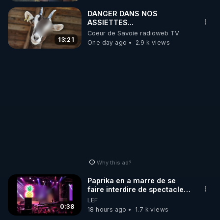
_________

DANGER DANS NOS
ASSIETTES...
Coeur de Savoie radioweb TV
LES CODES PROMO DES PARTENAIRES

13:21
One day ago
2.9 k views
▶ 10 % de réduction sur toute la boutique 
WARMCOOK (Kuvings) : 

Rendez-vous sur : 
http://rgnr.li/warmcook
 avec le 
code : REGENERE10

▶ 10 % de réduction sur une sélection de produits 
de la boutique VIDYA : 

Rendez-vous sur : 
http://rgnr.li/vidya
 avec le code : 
REGENERE10

Why this ad?
▶ 10 % de réduction sur les extracteurs de la 
Paprika en a marre de se
marque SANA : 

faire interdire de spectacle.
Elle décide donc de devenir
LEF
Rendez-vous sur 
http://rgnr.li/lechoubrave
 avec le 
DJ !
0:38
18 hours ago
1.7 k views
code : REGENERE10
