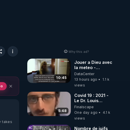
Why this ad?
Jouer a Dieu avec
la meteo -
Citoicitoyen
DataCenter
10:45
13 hours ago
1.1 k
views
eo
Covid 19 : 2021 -
Le Dr. Louis
Fouché renverse
Finalscape
le plateau de
5:48
One day ago
4.1 k
CNews !
views
y takes
Nombre de juifs