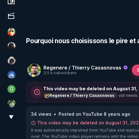
Science, history & spirituality
Culture, media & entertainment
L'autre son de cloche
Pourquoi nous choisissons le pire et
TrueMedia
Priscane
Regenere / Thierry Casasnovas
3.5 k subscribers
PAROLE LIBRE
G
This video may be deleted on August 31,
Generousbear
still needs
Regenere / Thierry Casasnovas
Sonmi-877
34 views
Posted on YouTube 8 years ago
▼
View More
This video may be deleted on August 31, 20
It was automatically imported from YouTube and replica
over. The YouTube video player remains until the video