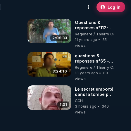
Log in
Questions &
réponses n°112-
www.regenere.org
Regenere / Thierry Casasnova
2:09:33
11 years ago
35
views
questions &
réponses n°65 -
www.regenere.org
Regenere / Thierry Casasnova
3:24:10
13 years ago
80
views
Le secret emporté
dans la tombe par
le Commandant
CCH
Cousteau le 25
7:31
3 hours ago
340
juin 1997
views