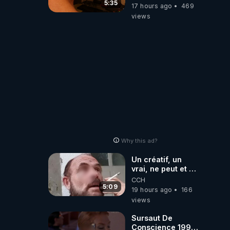
la faute des
5:35
17 hours ago
469
dirigeants qui
views
s'en mettent dans
le nez
Why this ad?
Un créatif, un
vrai, ne peut et ne
doit pas faire
CCH
appel à
5:09
19 hours ago
166
l'intelligence
views
artificielle
Sursaut De
Conscience 1998