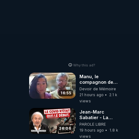
Why this ad?
Manu, le
compagnon de
Kyria, raconte sa
Devoir de Mémoire
garde à vue
16:55
21 hours ago
2.1 k
musclée.
views
PARTAGEZ!
Jean-Marc
Sabatier - La
Covid-19 n'a été
PAROLE LIBRE
que le début -
26:06
19 hours ago
1.8 k
L'ARNm &
views