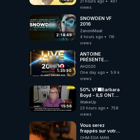
21 hours ago
491
views
SNOWDEN VF
2016
ZanoniMaat
2:14:49
4 hours ago
116
views
ANTOINE
PRÉSENTE
AH2020 LE LIVE
AH2020
20H ***DU
1:35:50
One day ago
5.9 k
06/08/2026***
views
50% VF🟩Barbara
Boyd - ILS ONT
MENTI SUR TOUT
WakeUp
-Jocelyne
15:56
23 hours ago
758
Traduction
views
Vous serez
frappés sur votre
sol européens par
OHM ÉGA MAN