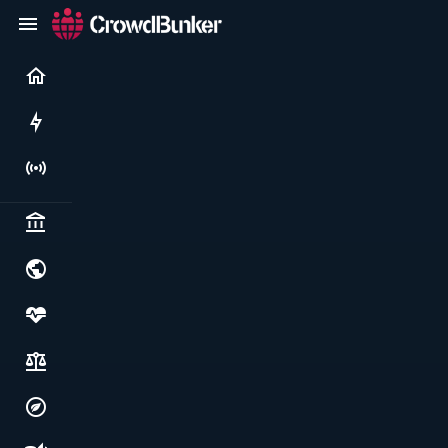
Current
Rushes
Live
Politics & institutions
World & geopolitics
Health, food & wellbeing
Society, justice & freedoms
Economy, environment & technology