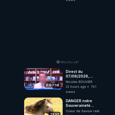
truelle
Why this ad?
Direct du
07/08/2026,
présenté par
Nicolas BOUVIER
Nicolas BOUVIER
2:07:16
22 hours ago
741
views
DANGER notre
Souveraineté
Alimentaire est
Coeur de Savoie radioweb TV
attaqué...
13:21