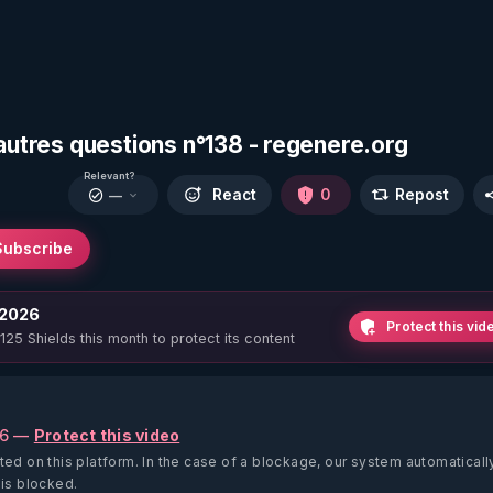
 autres questions n°138 - regenere.org
Relevant?
React
0
Repost
—
Subscribe
 2026
Protect this vid
 125 Shields this month to protect its content
26 —
Protect this video
ted on this platform.
In the case of a blockage, our system automaticall
 is blocked.