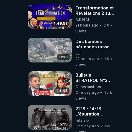
l'ARNm-aa jusqu
où auront-t-il ?
Transformation et
Révélations 2 sur
2 - live du
A.D.N.M
07/08/26
1:49:53
21 hours ago
2.0 k
views
Des bombes
aériennes russes
anéantissent les
LEF
centres de
0:33
22 hours ago
1.9 k
contrôle de
views
drones de 3
brigades
Bulletin
ukrainienne
STRATPOL N°302.
Armée des
Generousbear
drones, MS-21 en
44:48
One day ago
1.5 k
série, missiles
views
coréens.
07.08.2026.
2218 - 14-18 -
L'épuration
républicaine
relais-x
organisée par les
15:19
One day ago
158
frères de la
views