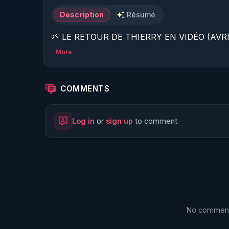
Description
Résumé
🌱 LE RETOUR DE THIERRY EN VIDÉO (AVRIL
More
https://www.rgnr.fr/presentation.html
🌱 LE MAGAZINE RÉGÉNÈRE 

COMMENTS
http://rgnr.li/ymag
Log in
or
sign up
to comment.
🌱 LA BOUTIQUE DU MAGAZINE

https://boutique.magazine-regenere.fr/
🌱 FIL TELEGRAM

https://t.me/rgnr_fr
No comments