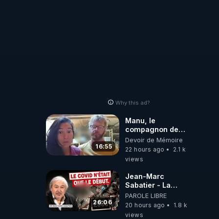
Why this ad?
Manu, le
compagnon de
Kyria, raconte sa
Devoir de Mémoire
garde à vue
16:55
22 hours ago
2.1 k
musclée.
views
PARTAGEZ!
Jean-Marc
Sabatier - La
Covid-19 n'a été
PAROLE LIBRE
que le début -
26:06
20 hours ago
1.8 k
L'ARNm &
views