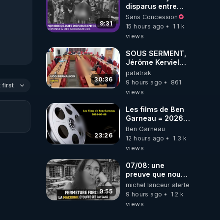
disparus entre
1941 et 1945
Sans Concession
(Réponse à mes
9:31
15 hours ago
1.1 k
accusateurs)
views
SOUS SERMENT,
Jérôme Kerviel
balance tout à
patatrak
l'Assemblée !
30:36
9 hours ago
861
first
views
Les films de Ben
Garneau = 2026-
08-08
Ben Garneau
23:26
12 hours ago
1.3 k
views
07/08: une
preuve que nous
somme passé en
michel lanceur alerte
absurdie une
9:55
9 hours ago
1.2 k
dictature qui veut
views
faire taire ses
opposant !