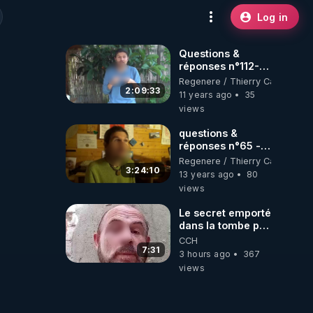
Log in
Questions &
réponses n°112-
www.regenere.org
Regenere / Thierry Casasnova
2:09:33
11 years ago
35
views
questions &
réponses n°65 -
www.regenere.org
Regenere / Thierry Casasnova
3:24:10
13 years ago
80
views
Le secret emporté
dans la tombe par
le Commandant
CCH
Cousteau le 25
7:31
3 hours ago
367
juin 1997
views