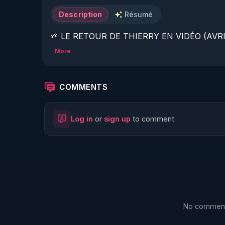
Description
Résumé
🌱 LE RETOUR DE THIERRY EN VIDÉO (AVRIL
More
https://www.rgnr.fr/presentation.html
🌱 LE MAGAZINE RÉGÉNÈRE 

COMMENTS
http://rgnr.li/ymag
Log in
or
sign up
to comment.
🌱 LA BOUTIQUE DU MAGAZINE

https://boutique.magazine-regenere.fr/
🌱 FIL TELEGRAM

https://t.me/rgnr_fr
No comments