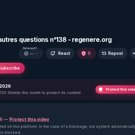
 autres questions n°138 - regenere.org
Relevant?
React
0
Repost
—
Subscribe
 2026
Protect this vid
 125 Shields this month to protect its content
26 —
Protect this video
ted on this platform.
In the case of a blockage, our system automaticall
 is blocked.