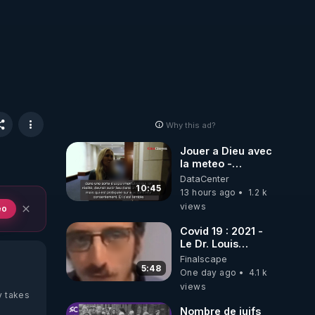
Why this ad?
Jouer a Dieu avec
la meteo -
Citoicitoyen
DataCenter
10:45
13 hours ago
1.2 k
views
eo
Covid 19 : 2021 -
Le Dr. Louis
Fouché renverse
Finalscape
le plateau de
5:48
One day ago
4.1 k
CNews !
views
y takes
Nombre de juifs