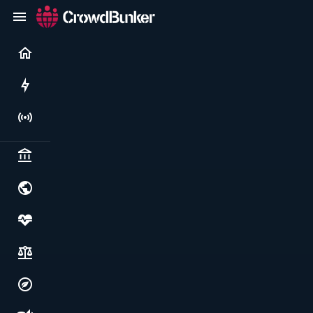
Current
Rushes
Live
Politics & institutions
World & geopolitics
Health, food & wellbeing
Society, justice & freedoms
Economy, environment & technology