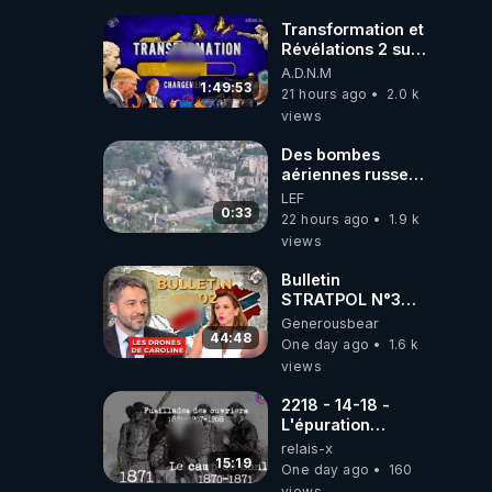
l'ARNm-aa jusqu
où auront-t-il ?
Transformation et
Révélations 2 sur
2 - live du
A.D.N.M
07/08/26
1:49:53
21 hours ago
2.0 k
views
Des bombes
aériennes russes
anéantissent les
LEF
centres de
0:33
22 hours ago
1.9 k
contrôle de
views
drones de 3
brigades
Bulletin
ukrainienne
STRATPOL N°302.
Armée des
Generousbear
drones, MS-21 en
44:48
One day ago
1.6 k
série, missiles
views
coréens.
07.08.2026.
2218 - 14-18 -
L'épuration
républicaine
relais-x
organisée par les
15:19
One day ago
160
frères de la
views