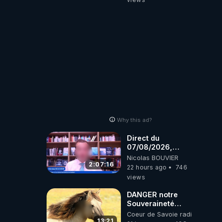
truelle
Why this ad?
Direct du
07/08/2026,
présenté par
Nicolas BOUVIER
Nicolas BOUVIER
2:07:16
22 hours ago
746
views
DANGER notre
Souveraineté
Alimentaire est
Coeur de Savoie radioweb TV
attaqué...
13:21