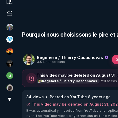
Science, history & spirituality
Culture, media & entertainment
Nicolas BOUVIER
Pourquoi nous choisissons le pire et
A.D.N.M
OHM ÉGA MAN
Regenere / Thierry Casasnovas
3.5 k subscribers
Infos et vérité
G
This video may be deleted on August 31,
Generousbear
still needs
Regenere / Thierry Casasnovas
Priscane
34 views
Posted on YouTube 8 years ago
▼
View More
This video may be deleted on August 31, 20
It was automatically imported from YouTube and replica
over. The YouTube video player remains until the video