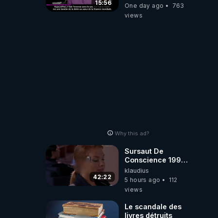
-Jocelyne
15:56
One day ago
763
Traduction
views
Why this ad?
Sursaut De
Conscience 1998
- toujours
klaudius
d'actualité ....Au
42:22
5 hours ago
112
Dela Du Réel
views
Le scandale des
livres détruits