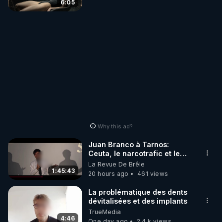
6:05
Why this ad?
Juan Branco à Tarnos:
Ceuta, le narcotrafic et le
pouvoir en France
La Revue De Brêle
1:45:43
20 hours ago
461 views
La problématique des dents
dévitalisées et des implants
TrueMedia
4:46
One day ago
2.4 k views