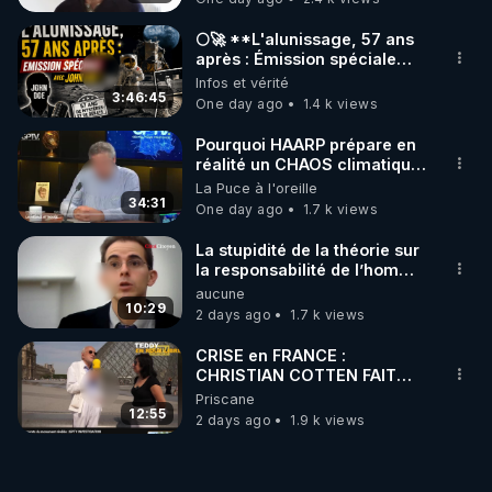
🌕🚀 **L'alunissage, 57 ans
après : Émission spéciale
avec John Doe !** 👨 🚀✨
Infos et vérité
3:46:45
One day ago
1.4 k views
Pourquoi HAARP prépare en
réalité un CHAOS climatique,
on répond
La Puce à l'oreille
34:31
One day ago
1.7 k views
La stupidité de la théorie sur
la responsabilité de l’homme
concernant le dioxyde de
aucune
carbone.
10:29
2 days ago
1.7 k views
CRISE en FRANCE :
CHRISTIAN COTTEN FAIT
une étrange découverte
Priscane
12:55
2 days ago
1.9 k views