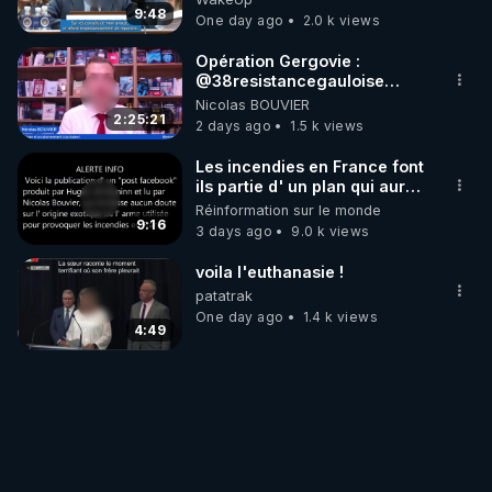
9:48
One day ago
2.0 k views
Opération Gergovie :
‪@38resistancegauloise‬
‪@MarionSigautOfficiel‬
Nicolas BOUVIER
‪@gladysriifard5710‬ Laëtitia
2:25:21
2 days ago
1.5 k views
Les incendies en France font
ils partie d' un plan qui aurait
débuté le 11 septembre 2001
Réinformation sur le monde
?
9:16
3 days ago
9.0 k views
voila l'euthanasie !
patatrak
One day ago
1.4 k views
4:49