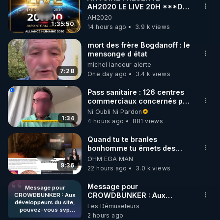
AH2020 LE LIVE 20H ***DU
🌱 INSTAGRAM

06/08/2026***
AH2020
1:35:50
14 hours ago
3.9 k views
https://www.instagram.com/rdlr_thierrycasasnovas/
http://rgnr.li/instagram
mort des frère Bogdanoff : le
mensonge d état
michel lanceur alerte
🌱 LA NEWSLETTER

7:28
One day ago
3.4 k views
Pour ne pas rater l’actualité RGNR (stages, 
Pass sanitaire : 126 centres
commerciaux concernés par
http://rgnr.li/news
l'obligation dans toute la
Ni Oubli Ni Pardon
France
1:34
4 hours ago
881 views
🌱 VIDÉOS NON CENSURÉES SUR ODYSEE 

Toutes les vidéos Youtube sont aussi sur la 
Quand tu te branles
bonhomme tu émets des
ondes ils ont juste omis de
OHM ÉGA MAN
http://rgnr.li/odysee
t'expliquer
9:36
22 hours ago
3.0 k views
🌱 LES STAGES EN PRÉSENTIEL

Message pour
Message pour
CROWDBUNKER : Aux
CROWDBUNKER : Aux
développeurs du site,
développeurs du site,
Les Démuseleurs
http://rgnr.li/stages
pouvez-vous svp
pouvez-vous svp remettre la
2 hours ago
remettre la