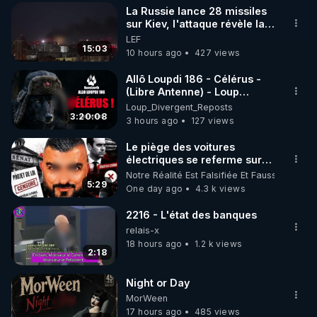
La Russie lance 28 missiles
▶ 30 jours gratuit sur l’application de méditation et 
sur Kiev, l'attaque révèle la
faiblesse de Kiev
LEF
de bien-être ENVOL :

15:03
10 hours ago
427 views
Rendez-vous sur 
https://www.envol.app/code
 avec 
le code : REGENERE
Allô Loupdi 186 - Célérus -
(Libre Antenne) - Loup
Divergent 2026.08.06
Loup_Divergent_Reposts
3:20:08
3 hours ago
127 views
Le piège des voitures
électriques se referme sur
les usagers !
Notre Réalité Est Falsifiée Et Fausse
5:29
One day ago
4.3 k views
2216 - L'état des banques
relais-x
18 hours ago
1.2 k views
2:18
Night or Day
MorWeen
17 hours ago
485 views