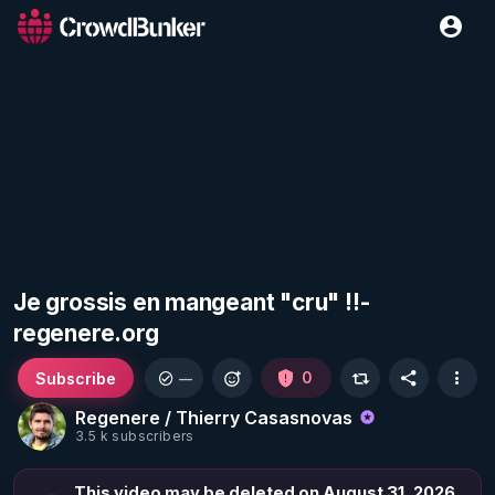
Je grossis en mangeant "cru" !!-
regenere.org
Subscribe
0
—
Regenere / Thierry Casasnovas
3.5 k subscribers
This video may be deleted on August 31, 2026