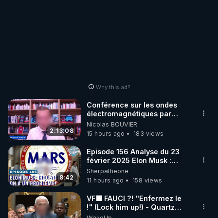
Why this ad?
Conférence sur les ondes
électromagnétiques par
Grégoire Caustru et Bart de
Nicolas BOUVIER
Wever !
2:13:08
15 hours ago
183 views
Episode 156 Analyse du 23
février 2025 Elon Musk :
Houston , on a un problème !
Sherpatheone
8:42
11 hours ago
158 views
VF🟩 FAUCI ?! "Enfermez le
!" (Lock him up!) - Quartz
Traduction
WakeUp