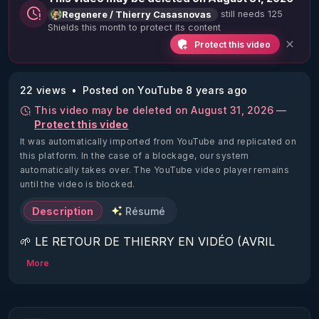
still needs 125
Regenere / Thierry Casasnovas
Shields this month to protect its content
Protect this video
22 views
Posted on YouTube 8 years ago
This video may be deleted on August 31, 2026 —
Protect this video
It was automatically imported from YouTube and replicated on
this platform.
In the case of a blockage, our system
automatically takes over. The YouTube video player remains
until the video is blocked.
Description
Résumé
🌱 LE RETOUR DE THIERRY EN VIDÉO (AVRIL 
2022)!

More
Découvrez la saison 2 des vidéos sur le nouveau 
https://www.rgnr.fr/presentation.html