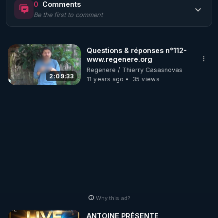
0
Comments
Be the first to comment
🌱 LE MAGAZINE RÉGÉNÈRE 

http://rgnr.li/ymag
Questions & réponses n°112-
www.regenere.org
🌱 LA BOUTIQUE DU MAGAZINE

Regenere / Thierry Casasnovas
Pour obtenir les anciens numéros que vous avez 
2:09:33
11 years ago
35 views
https://boutique.magazine-regenere.fr/
🌱 FIL TELEGRAM

Écoutez les podcasts gratuits de Thierry et les 
https://t.me/rgnr_fr
🌱 FACEBOOK

Why this ad?
http://rgnr.li/facebook
ANTOINE PRÉSENTE