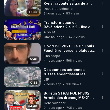
Kyria, raconte sa garde à
🌱 INSTAGRAM

vue musclée. PARTAGEZ!
Devoir de Mémoire
16:55
2 hours ago
83 views
https://www.instagram.com/rdlr_thierrycasasnovas/
http://rgnr.li/instagram
Transformation et
Révélations 2 sur 2 - live du
07/08/26
A.D.N.M
🌱 LA NEWSLETTER

One hour ago
477 views
Pour ne pas rater l’actualité RGNR (stages, 
Covid 19 : 2021 - Le Dr. Louis
Fouché renverse le plateau
http://rgnr.li/news
de CNews !
Finalscape
5:48
4 hours ago
568 views
🌱 VIDÉOS NON CENSURÉES SUR ODYSEE 

Toutes les vidéos Youtube sont aussi sur la 
Des bombes aériennes
russes anéantissent les
centres de contrôle de
LEF
http://rgnr.li/odysee
drones de 3 brigades
0:33
2 hours ago
188 views
ukrainienne
🌱 LES STAGES EN PRÉSENTIEL

Bulletin STRATPOL N°302.
Armée des drones, MS-21 en
série, missiles coréens.
Generousbear
http://rgnr.li/stages
07.08.2026.
44:48
9 hours ago
705 views