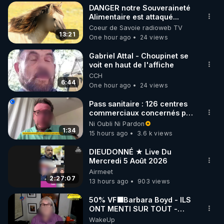
DANGER notre Souveraineté
▶ 30 jours gratuit sur l’application de méditation et 
Alimentaire est attaqué...
Coeur de Savoie radioweb TV
de bien-être ENVOL :

13:21
One hour ago
24 views
Rendez-vous sur 
https://www.envol.app/code
 avec 
le code : REGENERE
Gabriel Attal - Choupinet se
voit en haut de l'affiche
CCH
6:44
One hour ago
24 views
Pass sanitaire : 126 centres
commerciaux concernés par
l'obligation dans toute la
Ni Oubli Ni Pardon
France
1:34
15 hours ago
3.6 k views
DIEUDONNÉ ★ Live Du
Mercredi 5 Août 2026
Airmeet
2:27:07
13 hours ago
903 views
50% VF🟩Barbara Boyd - ILS
ONT MENTI SUR TOUT -
Jocelyne Traduction
WakeUp