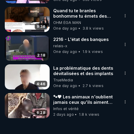
Quand tu te branles
bonhomme tu émets des
ondes ils ont juste omis de
OHM ÉGA MAN
t'expliquer
9:36
One day ago
3.8 k views
2216 - L'état des banques
relais-x
One day ago
1.9 k views
2:18
La problématique des dents
dévitalisées et des implants
TrueMedia
4:46
One day ago
2.7 k views
🐾💖 Les animaux n'oublient
jamais ceux qu'ils aiment…
🥹❤️
Infos et vérité
6:28
2 days ago
1.8 k views