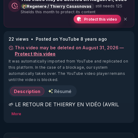
still needs 125
Regenere / Thierry Casasnovas
Shields this month to protect its content
Protect this video
22 views
Posted on YouTube 8 years ago
This video may be deleted on August 31, 2026 —
Protect this video
It was automatically imported from YouTube and replicated on
this platform.
In the case of a blockage, our system
automatically takes over. The YouTube video player remains
until the video is blocked.
Description
Résumé
🌱 LE RETOUR DE THIERRY EN VIDÉO (AVRIL 
2022)!

More
Découvrez la saison 2 des vidéos sur le nouveau 
https://www.rgnr.fr/presentation.html