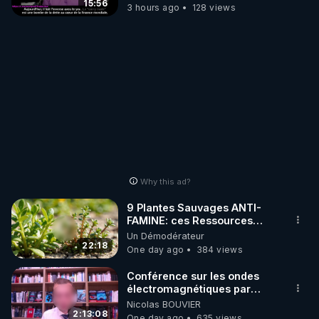
15:56
3 hours ago
128 views
Why this ad?
9 Plantes Sauvages ANTI-
FAMINE: ces Ressources
NUTRITIVES&MéDICINALES"gratuite
Un Démodérateur
JARDIN&des Haies
22:18
One day ago
384 views
Conférence sur les ondes
électromagnétiques par
Grégoire Caustru et Bart de
Nicolas BOUVIER
Wever !
2:13:08
One day ago
635 views