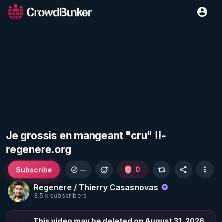
Je grossis en mangeant "cru" !!-
regenere.org
Subscribe
0
—
Regenere / Thierry Casasnovas
3.5 k subscribers
This video may be deleted on August 31, 2026