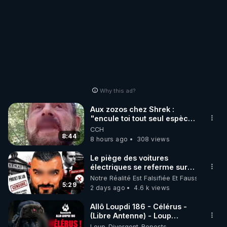
Why this ad?
Aux zozos chez Shrek :
"encule toi tout seul espèce
de mal polish"
CCH
8:44
8 hours ago
308 views
Le piège des voitures
électriques se referme sur
les usagers !
Notre Réalité Est Falsifiée Et Fausse
5:29
2 days ago
4.6 k views
Allô Loupdi 186 - Célérus -
(Libre Antenne) - Loup
Divergent 2026.08.06
Loup_Divergent_Reposts