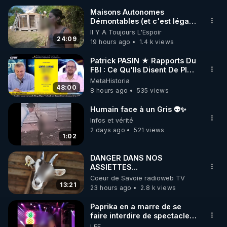
Maisons Autonomes
Démontables (et c'est légal).
🌱 INSTAGRAM

Visite éco village en
Il Y A Toujours L'Espoir
Bretagne
24:09
19 hours ago
1.4 k views
https://www.instagram.com/rdlr_thierrycasasnovas/
http://rgnr.li/instagram
Patrick PASIN ★ Rapports Du
FBI : Ce Qu'Ils Disent De Plus
Grave Sur Hitler
MetaHistoria
🌱 LA NEWSLETTER

48:00
8 hours ago
535 views
Pour ne pas rater l’actualité RGNR (stages, 
Humain face à un Gris 👽✨
http://rgnr.li/news
Infos et vérité
2 days ago
521 views
1:02
🌱 VIDÉOS NON CENSURÉES SUR ODYSEE 

Toutes les vidéos Youtube sont aussi sur la 
DANGER DANS NOS
ASSIETTES...
Coeur de Savoie radioweb TV
http://rgnr.li/odysee
13:21
23 hours ago
2.8 k views
🌱 LES STAGES EN PRÉSENTIEL

Paprika en a marre de se
faire interdire de spectacle.
Elle décide donc de devenir
LEF