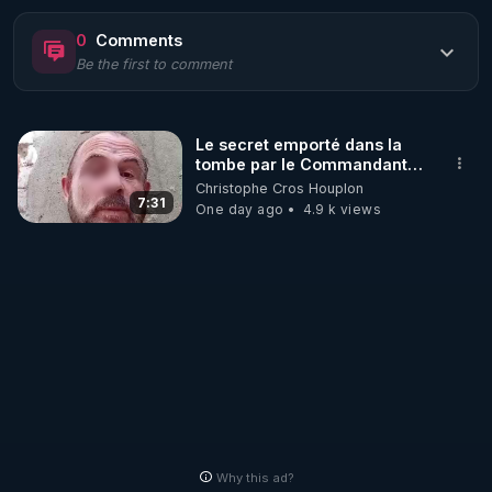
https://www.rgnr.fr/presentation.html
0
Comments
Be the first to comment
🌱 LE MAGAZINE RÉGÉNÈRE 

http://rgnr.li/ymag
Le secret emporté dans la
tombe par le Commandant
🌱 LA BOUTIQUE DU MAGAZINE

Cousteau le 25 juin 1997
Christophe Cros Houplon
Pour obtenir les anciens numéros que vous avez 
7:31
One day ago
4.9 k views
https://boutique.magazine-regenere.fr/
🌱 FIL TELEGRAM

Écoutez les podcasts gratuits de Thierry et les 
https://t.me/rgnr_fr
🌱 FACEBOOK

Why this ad?
http://rgnr.li/facebook