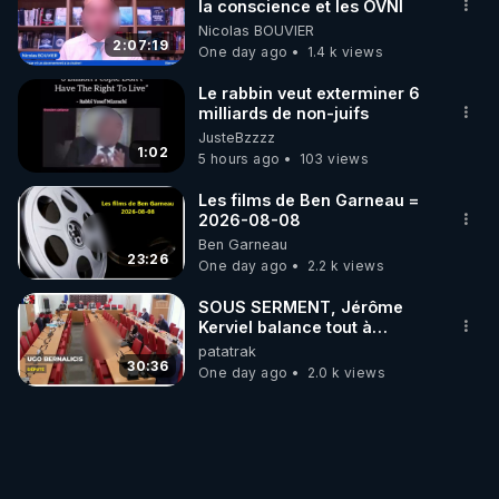
la conscience et les OVNI
Nicolas BOUVIER
2:07:19
One day ago
1.4 k views
Le rabbin veut exterminer 6
milliards de non-juifs
JusteBzzzz
1:02
5 hours ago
103 views
Les films de Ben Garneau =
2026-08-08
Ben Garneau
23:26
One day ago
2.2 k views
SOUS SERMENT, Jérôme
Kerviel balance tout à
l'Assemblée !
patatrak
30:36
One day ago
2.0 k views