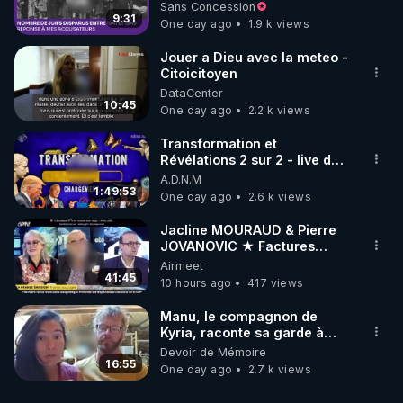
à mes accusateurs)
Sans Concession
9:31
One day ago
1.9 k views
Jouer a Dieu avec la meteo -
Citoicitoyen
DataCenter
10:45
One day ago
2.2 k views
Transformation et
Révélations 2 sur 2 - live du
07/08/26
A.D.N.M
1:49:53
One day ago
2.6 k views
Jacline MOURAUD & Pierre
JOVANOVIC ★ Factures
Impayées : Où Est Passé Le
Airmeet
Pognon ?
41:45
10 hours ago
417 views
Manu, le compagnon de
Kyria, raconte sa garde à
vue musclée. PARTAGEZ!
Devoir de Mémoire
16:55
One day ago
2.7 k views