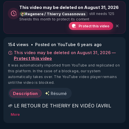
This video may be deleted on August 31, 2026
still needs 125
Regenere / Thierry Casasnovas
Shields this month to protect its content
Protect this video
154 views
Posted on YouTube 6 years ago
This video may be deleted on August 31, 2026 —
Protect this video
It was automatically imported from YouTube and replicated on
this platform.
In the case of a blockage, our system
automatically takes over. The YouTube video player remains
until the video is blocked.
Description
Résumé
🌱 LE RETOUR DE THIERRY EN VIDÉO (AVRIL 
2022)!

More
Découvrez la saison 2 des vidéos sur le nouveau 