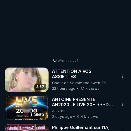
Why this ad?
ATTENTION A VOS
ASSIETTES
Coeur de Savoie radioweb TV
3:57
22 hours ago
1.1 k views
ANTOINE PRÉSENTE
AH2020 LE LIVE 20H ***DU
06/08/2026***
AH2020
1:35:50
2 days ago
6.4 k views
Philippe Guillemant sur l’IA,