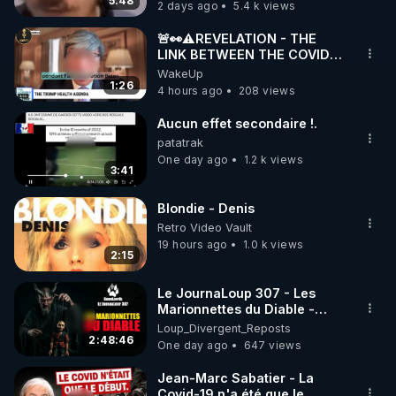
5:48
2 days ago
5.4 k views
code : REGENERE10

🚨👀⚠️REVELATION - THE
▶ 30 jours gratuit sur l’application de méditation et 
LINK BETWEEN THE COVID
VACCINE AND CANCER -LIEN
WakeUp
de bien-être ENVOL :

VACCIN COVID ET CANCER
1:26
4 hours ago
208 views
Rendez-vous sur 
https://www.envol.app/code
 avec 
le code : REGENERE
Aucun effet secondaire !.
patatrak
One day ago
1.2 k views
3:41
Blondie - Denis
Retro Video Vault
19 hours ago
1.0 k views
2:15
Le JournaLoup 307 - Les
Marionnettes du Diable -
Loup Divergent 2026.08.07
Loup_Divergent_Reposts
2:48:46
One day ago
647 views
Jean-Marc Sabatier - La
Covid-19 n'a été que le