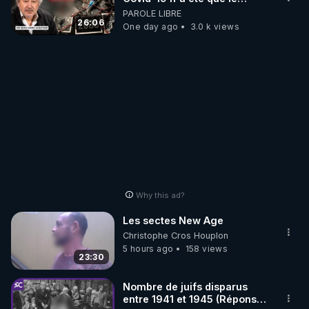
début - L'ARNm & l'ARNm-aa
PAROLE LIBRE
jusqu où auront-t-il ?
26:06
One day ago
3.0 k views
Why this ad?
Les sectes New Age
Christophe Cros Houplon
5 hours ago
158 views
23:30
Nombre de juifs disparus
entre 1941 et 1945 (Réponse