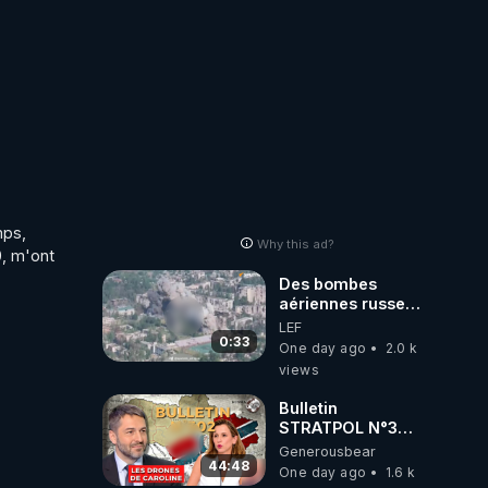
ps, 
Why this ad?
, m'ont 
Des bombes
aériennes russes
anéantissent les
LEF
centres de
0:33
One day ago
2.0 k
contrôle de
views
drones de 3
brigades
Bulletin
ukrainienne
STRATPOL N°302.
Armée des
Generousbear
drones, MS-21 en
44:48
One day ago
1.6 k
série, missiles