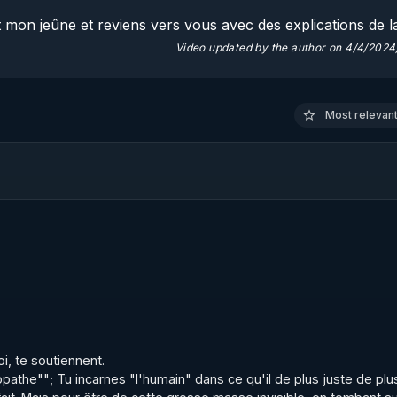
 mon jeûne et reviens vers vous avec des explications de la
les) perspectives pour l'avenir et au passage quelques infos
Video updated by the author on 4/4/2024,
NR nouvelle saison, le compte à rebours est lancé. 

Most relevant 
c contre la propagande actuelle,  offrez nous votre témoig
e Warmcook

tps://www.warmcook.com/14-kuvings
rry.rgnr/
 te soutiennent. 

ierrycasasnovas_rgnr
athe""; Tu incarnes "l'humain" dans ce qu'il de plus juste de plus d