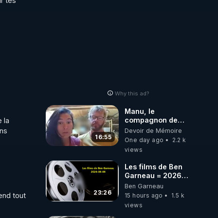
 tes 
Why this ad?
Manu, le
compagnon de
la 
Kyria, raconte sa
ns 
Devoir de Mémoire
garde à vue
16:55
One day ago
2.2 k
musclée.
views
PARTAGEZ!
Les films de Ben
Garneau = 2026-
08-08
Ben Garneau
23:26
nd tout 
15 hours ago
1.5 k
views