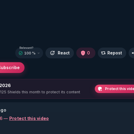
Relevant?
React
0
Repost
100 %
Subscribe
 2026
Protect this vid
 125 Shields this month to protect its content
ago
26 —
Protect this video