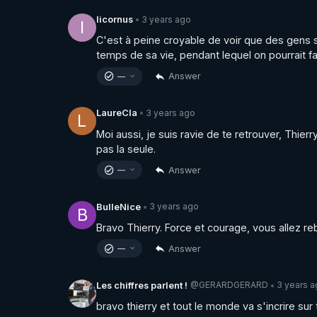
3 years ago
licornus
•
l
C'est à peine croyable de voir que des gens so
temps de sa vie, pendant lequel on pourrait 
Answer
—
3 years ago
LaureCla
•
L
Moi aussi, je suis ravie de te retrouver, Thie
pas la seule.
Answer
—
3 years ago
BulleNice
•
B
Bravo Thierry. Force et courage, vous allez reb
Answer
—
@GERARDGERARD
3 years 
Les chiffres parlent !
•
bravo thierry et tout le monde va s'incrire sur