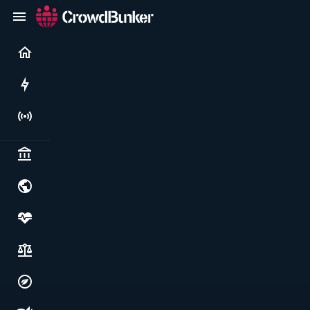
Current
Rushes
Live
Politics & institutions
World & geopolitics
Health, food & wellbeing
Society, justice & freedoms
Economy, environment & technology