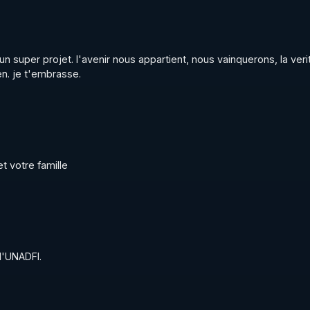
super projet. l'avenir nous appartient, nous vainquerons, la verité
je t'embrasse.             

t votre famille
'UNADFI.
