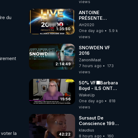
views
coréens.
07.08.2026.
ANTOINE
re du 
PRÉSENTE
AH2020 LE LIVE
AH2020
20H ***DU
1:35:50
One day ago
5.9 k
06/08/2026***
views
SNOWDEN VF
2016
ûrement 
ZanoniMaat
2:14:49
7 hours ago
173
views
50% VF🟩Barbara
Boyd - ILS ONT
MENTI SUR TOUT
WakeUp
-Jocelyne
15:56
One day ago
818
Traduction
views
Sursaut De
Conscience 1998
- toujours
klaudius
voter la 
d'actualité ....Au
42:22
8 hours ago
160