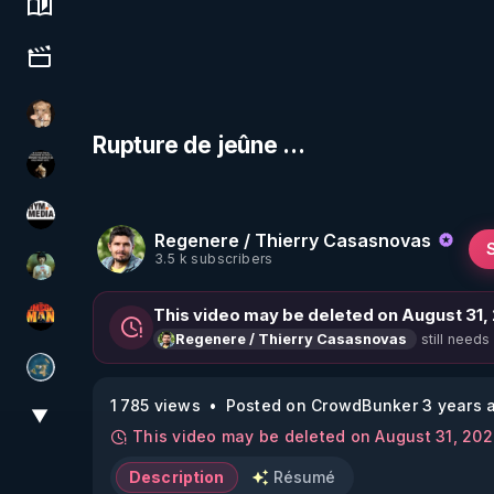
Science, history & spirituality
Culture, media & entertainment
DataCenter
Rupture de jeûne ...
Infos et vérité
HYM.MEDIA
Regenere / Thierry Casasnovas
3.5 k subscribers
Sonmi-877
This video may be deleted on August 31,
OHM ÉGA MAN
still needs
Regenere / Thierry Casasnovas
Réinformation sur le monde
1 785 views
Posted on CrowdBunker 3 years 
▼
View More
This video may be deleted on August 31, 20
Description
Résumé