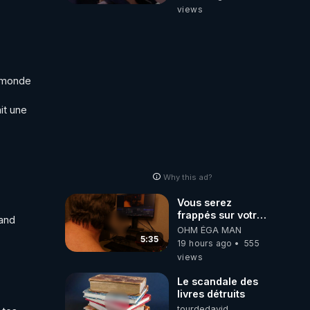
Dela Du Réel
views
 monde 
t une 
Why this ad?
Vous serez
frappés sur votre
and 
sol européens par
OHM ÉGA MAN
la faute des
5:35
19 hours ago
555
dirigeants qui
views
s'en mettent dans
le nez
Le scandale des
livres détruits
tourdedavid