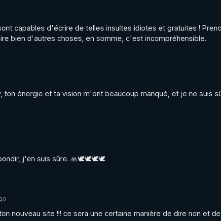
nt capables d'écrire de telles insultes idiotes et gratuites ! Prend
faire bien d'autres choses, en somme, c'est incompréhensible.
rry, ton énergie et ta vision m'ont beaucoup manqué, et je ne suis s
ondir, j'en suis sûre. 🙏🕊🕊🕊🕊
ago
 ton nouveau site !!! ce sera une certaine manière de dire non et de 