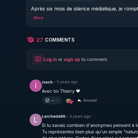
Après six mois de silence médiatique, je rompt
situation actuelle pour moi et RGNR, des ( bel
More
"saignantes". 

Merci à toutes et tous pour votre soutien, RG
27
COMMENTS
Pour soutenir Thierry et RGNR, pour faire blo
Log in
or
sign up
to comment.
▶ 
https://airtable.com/shrwDPcONkBnBpc3P
Code réduction de 10 % sur toute la boutiqu
▶  Code REGENERE10 // Rendez vous sur 
ht
3 years ago
isach
•
i
Avec toi Thierry ❤️
________________

Answer
—
▶ Telegram : 
https://t.me/rgnr_fr
3 years ago
Larchedetiti
•
L
▶ Facebook : 
https://www.facebook.com/thie
Si tu savais combien d'anonymes pensent à toi,
▶ Instagram  : 
https://www.instagram.com/Th
Tu représentes bien plus qu'un simple "naturop
▶Twitter : 
https://twitter.com/thierrycas