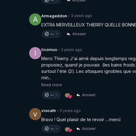
Answer
—
3 years ago
Armageddon
•
A
EXTRA MERVEILLEUX THIERRY QUELLE BONNE 
Answer
—
3 years ago
licornus
•
l
Merci Thierry. J'ai aimé depuis longtemps reg
proposiez, quand je pouvais  (les bains froids
surtout l'été 😉). Les attaques ignobles que 
min...
Read more
Answer
—
3 years ago
viocath
•
v
Bravo ! Quel plaisir de te revoir ....merci
Answer
—