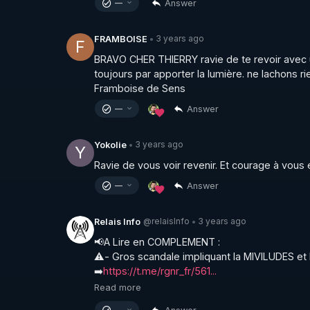
Answer
—
3 years ago
FRAMBOISE
•
F
BRAVO CHER THIERRY ravie de te revoir avec un 
toujours par apporter la lumière. ne lachons rien. 
Framboise de Sens
Answer
—
3 years ago
Yokolie
•
Y
Ravie de vous voir revenir. Et courage à vous e
Answer
—
@relaisInfo
3 years ago
Relais Info
•
📢A Lire en COMPLEMENT : 

⚠️- Gros scandale impliquant la MIVILUDES et l
➡️
https://t.me/rgnr_fr/561...
Read more