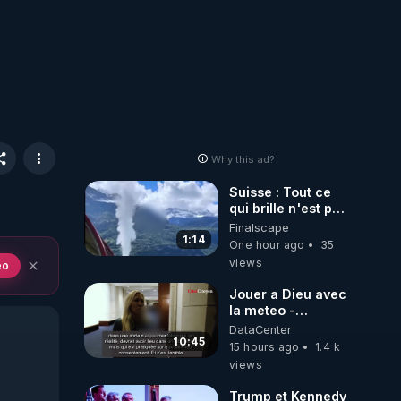
Why this ad?
Suisse : Tout ce
qui brille n'est pas
de l'Or!
Finalscape
1:14
One hour ago
35
views
eo
Jouer a Dieu avec
la meteo -
Citoicitoyen
DataCenter
10:45
15 hours ago
1.4 k
views
Trump et Kennedy