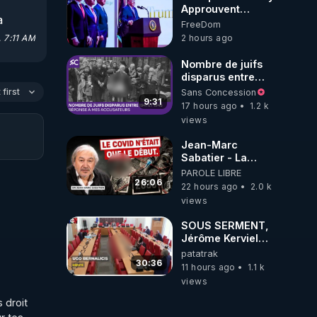
Approuvent
 
l'Injection
FreeDom
Antigrippale à
 
 7:11 AM
2 hours ago
ARNm de
Moderna, malgré
Nombre de juifs
un Bénéfice
disparus entre
Absolu Inférieur à
1941 et 1945
first
Sans Concession
1% et des Effets
(Réponse à mes
9:31
17 hours ago
1.2 k
Secondaires six
accusateurs)
nage :

views
fois plus Graves !
***
Jean-Marc
https://changera5.blogsp
Sabatier - La
trump-approuve-
Covid-19 n'a été
PAROLE LIBRE
le-vax.html#more
que le début -
26:06
22 hours ago
2.0 k
L'ARNm &
views
l'ARNm-aa jusqu
où auront-t-il ?
SOUS SERMENT,
Jérôme Kerviel
balance tout à
patatrak
l'Assemblée !
30:36
11 hours ago
1.1 k
views
roit  