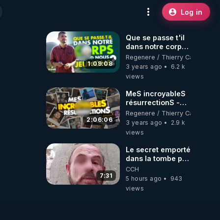
Log in
Que se passe t'il
dans notre corps
quand nous
Regenere / Thierry Casasnova
jeûnons ?
1:09:08
3 years ago
6.2 k
views
MeS incroyableS
résurrectionS -
Épisode 1
Regenere / Thierry Casasnova
2:06:06
3 years ago
2.9 k
views
Le secret emporté
dans la tombe par
le Commandant
CCH
Cousteau le 25
7:31
5 hours ago
943
juin 1997
views