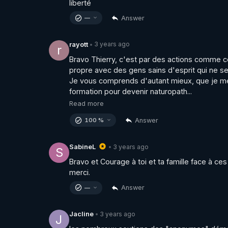
liberté
Answer
—
3 years ago
rayott
•
r
Bravo Thierry, c'est par des actions comme 
propre avec des gens sains d'esprit qui ne ser
Je vous comprends d'autant mieux, que je me 
formation pour devenir naturopath...
Read more
Answer
100 %
3 years ago
SabineL
•
S
Bravo et Courage à toi et ta famille face à ce
merci.
Answer
—
3 years ago
Jacline
•
J