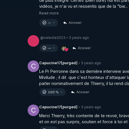
de plus intègre. Certes (bien sûre) nul est par
vidéos, je n'ai vu et ressentis que de la "bie...
Read more
Answer
—
@celeste2023
3 years ago
•
Answer
—
3 years ago
Capucine17[purged]
•
C
Le Pr Perronne dans sa dernière interview ave
Mivilude ; il dit  que c'est honteux d'attaquer
parler nominativement de Thierry, il lui rend cl
Answer
100 %
3 years ago
Capucine17[purged]
•
C
Merci Thierry, très contente de te revoir, bra
et on est pas surpris, soutien et force à toi et