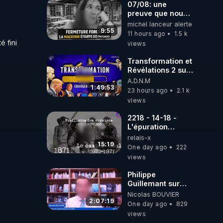
07/08: une
preuve que nous
somme passé en
michel lanceur alerte
absurdie une
9:55
11 hours ago
1.5 k
dictature qui veut
 fini 
views
faire taire ses
opposant !
Transformation et
Révélations 2 sur
2 - live du
A.D.N.M
07/08/26
1:49:53
23 hours ago
2.1 k
views
2218 - 14-18 -
L'épuration
républicaine
relais-x
organisée par les
15:19
One day ago
222
frères de la
views
truelle
Philippe
Guillemant sur
l’IA, la conscience
Nicolas BOUVIER
et les OVNI
2:07:19
One day ago
829
views