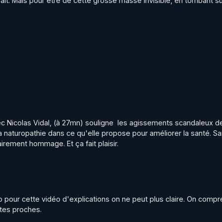
fait. Mais pour être de cette grosse masse invisible, en tombant sur
c Nicolas Vidal, (à 27mn) souligne  les agissements scandaleux de 
 la naturopathie dans ce qu'elle propose pour améliorer la santé. Sa
airement hommage. Et ça fait plaisir.
vo pour cette vidéo d'explications on ne peut plus claire. On compre
 tes proches.