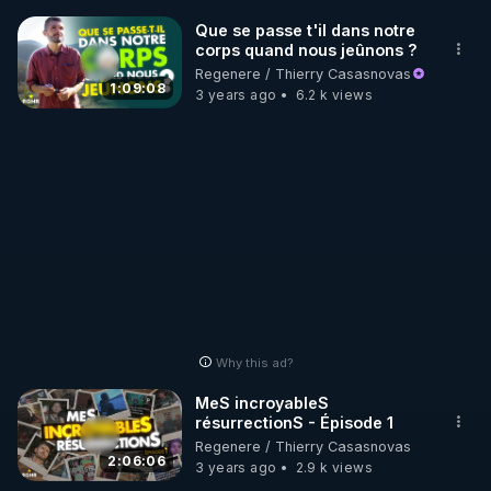
Que se passe t'il dans notre
Pour soutenir Thierry et RGNR, pour faire bloc 
corps quand nous jeûnons ?
contre la propagande actuelle,  offrez nous votre 
Regenere / Thierry Casasnovas
témoignage :

1:09:08
3 years ago
6.2 k views
▶ 
https://airtable.com/shrwDPcONkBnBpc3P
Code réduction de 10 % sur toute la boutique 
Warmcook

▶  Code REGENERE10 // Rendez vous sur 
https://www.warmcook.com/14-kuvings
________________

▶ Telegram : 
https://t.me/rgnr_fr
Why this ad?
▶ Facebook : 
https://www.facebook.com/thierry.rgnr/
MeS incroyableS
résurrectionS - Épisode 1
▶ Instagram  : 
Regenere / Thierry Casasnovas
https://www.instagram.com/Thierrycasasnovas_rgn
2:06:06
3 years ago
2.9 k views
r