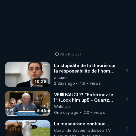
Why this ad?
La stupidité de la théorie sur
la responsabilité de l’homme
concernant le dioxyde de
aucune
carbone.
10:29
2 days ago
1.6 k views
VF🟩 FAUCI ?! "Enfermez le
!" (Lock him up!) - Quartz
Traduction
WakeUp
9:48
One day ago
2.0 k views
La mascarade continue...
Coeur de Savoie radioweb TV