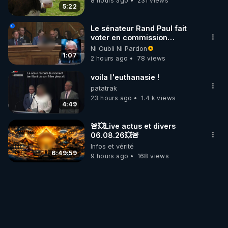
8 hours ago
231 views
5:22
Le sénateur Rand Paul fait
voter en commission
l'outrage au Congrès contre
Ni Oubli Ni Pardon
Anthony Fauci
1:07
2 hours ago
78 views
voila l'euthanasie !
patatrak
23 hours ago
1.4 k views
4:49
🚨💥Live actus et divers
06.08.26💥🚨
Infos et vérité
6:49:59
9 hours ago
168 views