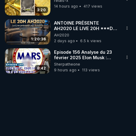
relais-x
14 hours ago
417 views
3:20
ANTOINE PRÉSENTE
AH2020 LE LIVE 20H ***DU
04/08/2026*** 📷LE
AH2020
GRAND RÉVEIL EST EN
1:20:36
2 days ago
6.5 k views
MARCHE 📷
Episode 156 Analyse du 23
février 2025 Elon Musk :
Houston , on a un problème !
Sherpatheone
8:42
9 hours ago
113 views