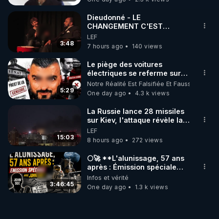
Dieudonné - LE
CHANGEMENT C'EST
MAINTENANT
LEF
3:48
7 hours ago
140 views
Le piège des voitures
électriques se referme sur
les usagers !
Notre Réalité Est Falsifiée Et Fausse
5:29
One day ago
4.3 k views
La Russie lance 28 missiles
sur Kiev, l'attaque révèle la
faiblesse de Kiev
LEF
15:03
8 hours ago
272 views
🌕🚀 **L'alunissage, 57 ans
après : Émission spéciale
avec John Doe !** 👨 🚀✨
Infos et vérité
3:46:45
One day ago
1.3 k views