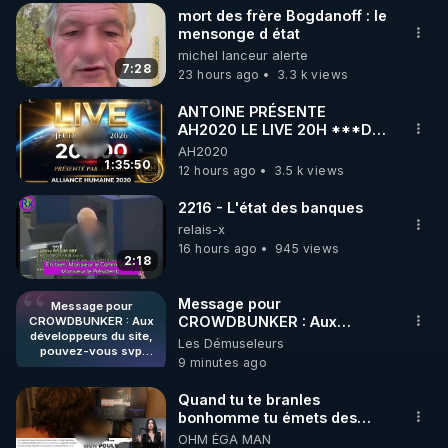
▶Twitter : 
https://twitter.com/thierrycas
mort des frère Bogdanoff : le
mensonge d état
michel lanceur alerte
7:28
23 hours ago
3.3 k views
ANTOINE PRÉSENTE
AH2020 LE LIVE 20H ***DU
06/08/2026***
AH2020
1:35:50
12 hours ago
3.5 k views
2216 - L'état des banques
relais-x
16 hours ago
945 views
2:18
Message pour
Message pour
CROWDBUNKER : Aux
CROWDBUNKER : Aux
développeurs du site,
développeurs du site,
Les Démuseleurs
pouvez-vous svp
pouvez-vous svp remettre la
9 minutes ago
remettre la
fonctionnalité de tri par "Les
fonctionnalité de tri par
plus récents" car c'est une
"Les plus récents" car
Quand tu te branles
fonctionnalité bien pratique
c'est une
bonhomme tu émets des
fonctionnalité bien
et sans ça, nous n'avons pas
ondes ils ont juste omis de
OHM ÉGA MAN
pratique et sans ça,
envie de perdre du temps à