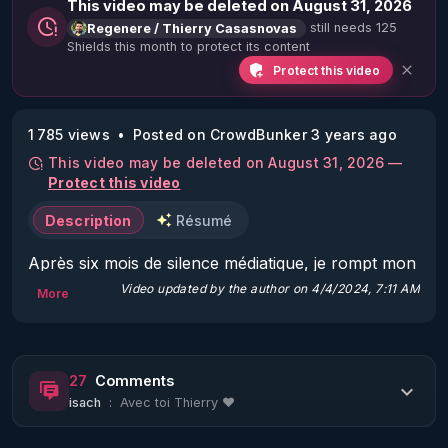
This video may be deleted on August 31, 2026
still needs 125
Regenere / Thierry Casasnovas
Shields this month to protect its content
Protect this video
1 785 views
Posted on CrowdBunker 3 years ago
This video may be deleted on August 31, 2026 —
Protect this video
Description
Résumé
Après six mois de silence médiatique, je rompt mon 
jeûne et reviens vers vous avec des explications de 
Video updated by the author on 4/4/2024, 7:11 AM
More
la situation actuelle pour moi et RGNR, des ( belles) 
perspectives pour l'avenir et au passage quelques 
infos "saignantes". 

27
Comments
isach
:
Avec toi Thierry ❤️
Merci à toutes et tous pour votre soutien, RGNR 
nouvelle saison, le compte à rebours est lancé. 
