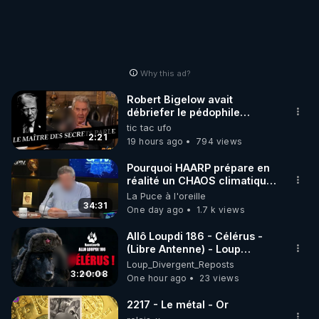
Why this ad?
Robert Bigelow avait
débriefer le pédophile
génocidaire de donald j
tic tac ufo
trump
2:21
19 hours ago
794 views
Pourquoi HAARP prépare en
réalité un CHAOS climatique,
on répond
La Puce à l'oreille
34:31
One day ago
1.7 k views
Allô Loupdi 186 - Célérus -
(Libre Antenne) - Loup
Divergent 2026.08.06
Loup_Divergent_Reposts
3:20:08
One hour ago
23 views
2217 - Le métal - Or