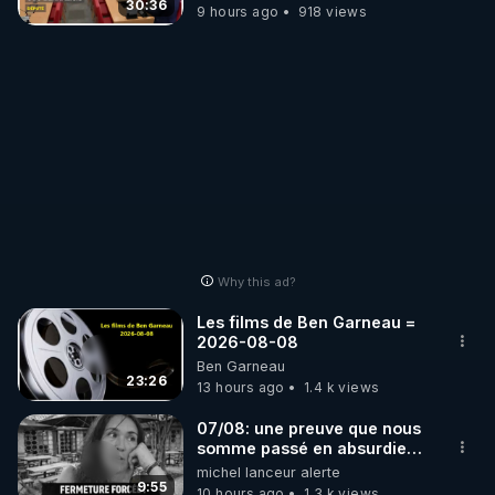
30:36
9 hours ago
918 views
Why this ad?
Les films de Ben Garneau =
2026-08-08
Ben Garneau
23:26
13 hours ago
1.4 k views
07/08: une preuve que nous
somme passé en absurdie
une dictature qui veut faire
michel lanceur alerte
taire ses opposant !
9:55
10 hours ago
1.3 k views