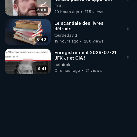
l'intelligence artificielle
CCH
5:09
20 hours ago
175 views
Le scandale des livres
détruits
tourdedavid
6:40
19 hours ago
280 views
Enregistrement 2026-07-21
JFK Jr et CIA !
patatrak
9:41
One hour ago
21 views