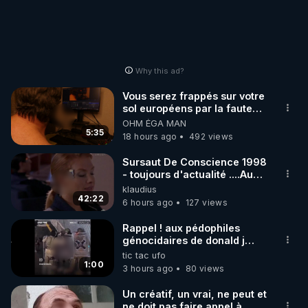
Why this ad?
Vous serez frappés sur votre
sol européens par la faute
des dirigeants qui s'en
OHM ÉGA MAN
mettent dans le nez
5:35
18 hours ago
492 views
Sursaut De Conscience 1998
- toujours d'actualité ....Au
Dela Du Réel
klaudius
42:22
6 hours ago
127 views
Rappel ! aux pédophiles
génocidaires de donald j
trump et ses supporters
tic tac ufo
trumpistes 424et 666.
1:00
3 hours ago
80 views
Un créatif, un vrai, ne peut et
ne doit pas faire appel à