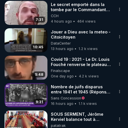
▶Twitter : 
https://twitter.com/thierrycas
Le secret emporté dans la
tombe par le Commandant
Cousteau le 25 juin 1997
CCH
7:31
4 hours ago
464 views
Jouer a Dieu avec la meteo -
Citoicitoyen
DataCenter
10:45
13 hours ago
1.2 k views
Covid 19 : 2021 - Le Dr. Louis
Fouché renverse le plateau
de CNews !
Finalscape
5:48
One day ago
4.2 k views
Nombre de juifs disparus
entre 1941 et 1945 (Réponse
à mes accusateurs)
Sans Concession
9:31
16 hours ago
1.1 k views
SOUS SERMENT, Jérôme
Kerviel balance tout à
l'Assemblée !
patatrak