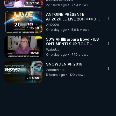
2:07:16
22 hours ago
763 views
ANTOINE PRÉSENTE
AH2020 LE LIVE 20H ***DU
06/08/2026***
AH2020
1:35:50
One day ago
5.9 k views
50% VF🟩Barbara Boyd - ILS
ONT MENTI SUR TOUT -
Jocelyne Traduction
WakeUp
15:56
One day ago
779 views
SNOWDEN VF 2016
ZanoniMaat
5 hours ago
129 views
2:14:49