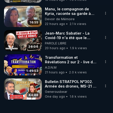
Manu, le compagnon de
Kyria, raconte sa garde à
vue musclée. PARTAGEZ!
Devoir de Mémoire
16:55
22 hours ago
2.1 k views
Jean-Marc Sabatier - La
Covid-19 n'a été que le
début - L'ARNm & l'ARNm-aa
PAROLE LIBRE
jusqu où auront-t-il ?
26:06
20 hours ago
1.9 k views
Transformation et
Révélations 2 sur 2 - live du
07/08/26
A.D.N.M
1:49:53
21 hours ago
2.0 k views
Bulletin STRATPOL N°302.
Armée des drones, MS-21 en
série, missiles coréens.
Generousbear
07.08.2026.
44:48
One day ago
1.6 k views