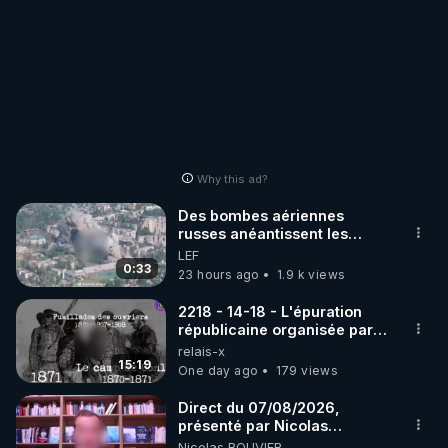
Why this ad?
Des bombes aériennes
russes anéantissent les
centres de contrôle de
LEF
drones de 3 brigades
0:33
23 hours ago
1.9 k views
ukrainienne
2218 - 14-18 - L'épuration
républicaine organisée par
les frères de la truelle
relais-x
15:19
One day ago
179 views
Direct du 07/08/2026,
présenté par Nicolas
BOUVIER
Nicolas BOUVIER