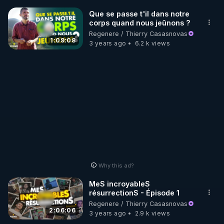
Que se passe t'il dans notre
Pour soutenir Thierry et RGNR, pour faire bloc 
corps quand nous jeûnons ?
contre la propagande actuelle,  offrez nous votre 
Regenere / Thierry Casasnovas
témoignage :

1:09:08
3 years ago
6.2 k views
▶ 
https://airtable.com/shrwDPcONkBnBpc3P
Code réduction de 10 % sur toute la boutique 
Warmcook

▶  Code REGENERE10 // Rendez vous sur 
https://www.warmcook.com/14-kuvings
________________

▶ Telegram : 
https://t.me/rgnr_fr
Why this ad?
▶ Facebook : 
https://www.facebook.com/thierry.rgnr/
MeS incroyableS
résurrectionS - Épisode 1
▶ Instagram  : 
Regenere / Thierry Casasnovas
https://www.instagram.com/Thierrycasasnovas_rgn
2:06:06
3 years ago
2.9 k views
r