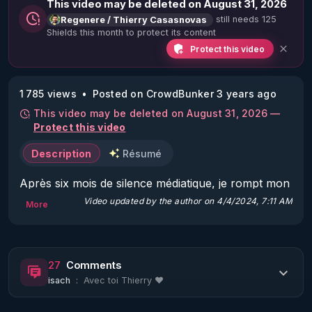
This video may be deleted on August 31, 2026
still needs 125
Regenere / Thierry Casasnovas
Shields this month to protect its content
Protect this video
1 785 views
Posted on CrowdBunker 3 years ago
This video may be deleted on August 31, 2026 —
Protect this video
Description
Résumé
Après six mois de silence médiatique, je rompt mon 
jeûne et reviens vers vous avec des explications de 
Video updated by the author on 4/4/2024, 7:11 AM
More
la situation actuelle pour moi et RGNR, des ( belles) 
perspectives pour l'avenir et au passage quelques 
infos "saignantes". 

27
Comments
isach
:
Avec toi Thierry ❤️
Merci à toutes et tous pour votre soutien, RGNR 
nouvelle saison, le compte à rebours est lancé. 
